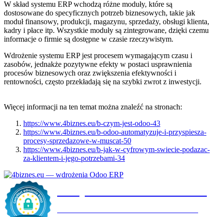
W skład systemu ERP wchodzą różne moduły, które są
dostosowane do specyficznych potrzeb biznesowych, takie jak
moduł finansowy, produkcji, magazynu, sprzedaży, obsługi klienta,
kadry i płace itp. Wszystkie moduły są zintegrowane, dzięki czemu
informacje o firmie są dostępne w czasie rzeczywistym.
Wdrożenie systemu ERP jest procesem wymagającym czasu i
zasobów, jednakże pozytywne efekty w postaci usprawnienia
procesów biznesowych oraz zwiększenia efektywności i
rentowności, często przekładają się na szybki zwrot z inwestycji.
Więcej informacji na ten temat można znaleźć na stronach:
https://www.4biznes.eu/b-czym-jest-odoo-43
https://www.4biznes.eu/b-odoo-automatyzuje-i-przyspiesza-
procesy-sprzedazowe-w-muscat-50
https://www.4biznes.eu/b-jak-w-cyfrowym-swiecie-podazac-
za-klientem-i-jego-potrzebami-34
Certyfikat wdrożenia RODO
4BIZNES.EU SPÓŁKA Z OGRANICZONĄ