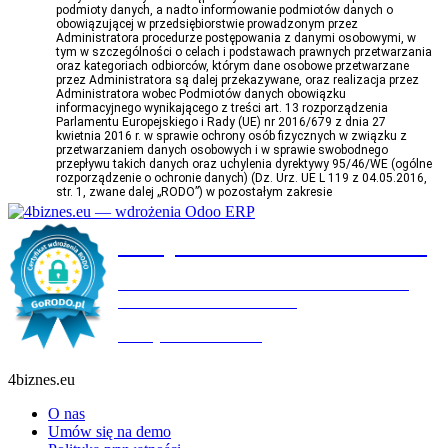
Certyfikat wdrożenia RODO
4BIZNES.EU SPÓŁKA Z OGRANICZONĄ
ODPOWIEDZIALNOŚCIĄ
Ważny do:
19.10.2027
4biznes.eu
O nas
Umów się na demo