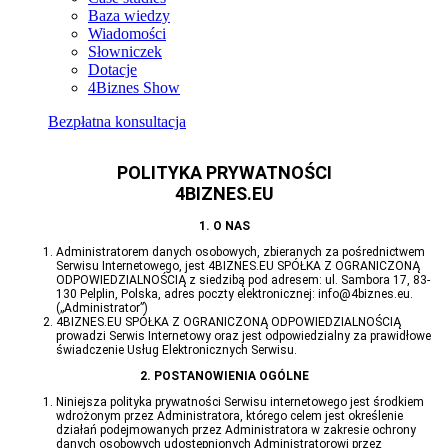
Baza wiedzy
Wiadomości
Słowniczek
Dotacje
4Biznes Show
Bezpłatna konsultacja