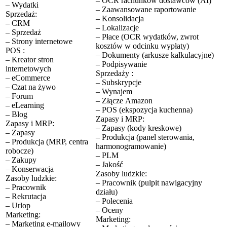
– OCR rachunków dostawców (AI)
– Wydatki
– Zaawansowane raportowanie
Sprzedaż:
– Konsolidacja
– CRM
– Lokalizacje
– Sprzedaż
– Płace (OCR wydatków, zwrot
– Strony internetowe
kosztów w odcinku wypłaty)
POS :
– Dokumenty (arkusze kalkulacyjne)
– Kreator stron
– Podpisywanie
internetowych
Sprzedaży :
– eCommerce
– Subskrypcje
– Czat na żywo
– Wynajem
– Forum
– Złącze Amazon
– eLearning
– POS (ekspozycja kuchenna)
– Blog
Zapasy i MRP:
Zapasy i MRP:
– Zapasy (kody kreskowe)
– Zapasy
– Produkcja (panel sterowania,
– Produkcja (MRP, centra
harmonogramowanie)
robocze)
– PLM
– Zakupy
– Jakość
– Konserwacja
Zasoby ludzkie:
Zasoby ludzkie:
– Pracownik (pulpit nawigacyjny
– Pracownik
działu)
– Rekrutacja
– Polecenia
– Urlop
– Oceny
Marketing:
Marketing:
– Marketing e-mailowy