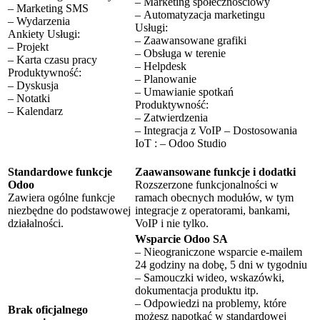
– Marketing społecznościowy
– Marketing SMS
– Automatyzacja marketingu
– Wydarzenia
Usługi:
Ankiety Usługi:
– Zaawansowane grafiki
– Projekt
– Obsługa w terenie
– Karta czasu pracy
– Helpdesk
Produktywność:
– Planowanie
– Dyskusja
– Umawianie spotkań
– Notatki
Produktywność:
– Kalendarz
– Zatwierdzenia
– Integracja z VoIP – Dostosowania
IoT : – Odoo Studio
Standardowe funkcje
Zaawansowane funkcje i dodatki
Odoo
Rozszerzone funkcjonalności w
Zawiera ogólne funkcje
ramach obecnych modułów, w tym
niezbędne do podstawowej
integracje z operatorami, bankami,
działalności.
VoIP i nie tylko.
Wsparcie Odoo SA
– Nieograniczone wsparcie e-mailem
24 godziny na dobę, 5 dni w tygodniu
– Samouczki wideo, wskazówki,
dokumentacja produktu itp.
– Odpowiedzi na problemy, które
Brak oficjalnego
możesz napotkać w standardowej