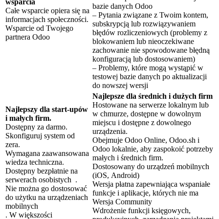
wsparcia
bazie danych Odoo
Całe wsparcie opiera się na
– Pytania związane z Twoim kontem,
informacjach społeczności.
subskrypcją lub rozwiązywaniem
Wsparcie od Twojego
błędów rozliczeniowych (problemy z
partnera Odoo
blokowaniem lub nieoczekiwane
zachowanie nie spowodowane błędną
konfiguracją lub dostosowaniem)
– Problemy, które mogą wystąpić w
testowej bazie danych po aktualizacji
do nowszej wersji
Najlepsze dla średnich i dużych firm
Hostowane na serwerze lokalnym lub
Najlepszy dla start-upów
w chmurze, dostępne w dowolnym
i małych firm.
miejscu i dostępne z dowolnego
Dostępny za darmo.
urządzenia.
Skonfiguruj system od
Obejmuje Odoo Online, Odoo.sh i
zera.
Odoo lokalnie, aby zaspokoić potrzeby
Wymagana zaawansowana
małych i średnich firm.
wiedza techniczna.
Dostosowany do urządzeń mobilnych
Dostępny bezpłatnie na
(iOS, Android)
serwerach osobistych .
Wersja płatna zapewniająca wspaniałe
Nie można go dostosować
funkcje i aplikacje, których nie ma
do użytku na urządzeniach
Wersja Community
mobilnych
Wdrożenie funkcji księgowych,
. W większości