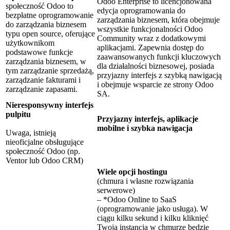
Odoo Enterprise to licencjonowana
społeczność Odoo to
edycja oprogramowania do
bezpłatne oprogramowanie
zarządzania biznesem, która obejmuje
do zarządzania biznesem
wszystkie funkcjonalności Odoo
typu open source, oferujące
Community wraz z dodatkowymi
użytkownikom
aplikacjami. Zapewnia dostęp do
podstawowe funkcje
zaawansowanych funkcji kluczowych
zarządzania biznesem, w
dla działalności biznesowej, posiada
tym zarządzanie sprzedażą,
przyjazny interfejs z szybką nawigacją
zarządzanie fakturami i
i obejmuje wsparcie ze strony Odoo
zarządzanie zapasami.
SA.
Nieresponsywny interfejs
pulpitu
Przyjazny interfejs, aplikacje
mobilne i szybka nawigacja
Uwaga, istnieją
nieoficjalne obsługujące
społeczność Odoo (np.
Ventor lub Odoo CRM)
Wiele opcji hostingu
(chmura i własne rozwiązania
serwerowe)
– *Odoo Online to SaaS
(oprogramowanie jako usługa). W
ciągu kilku sekund i kilku kliknięć
Twoja instancja w chmurze będzie