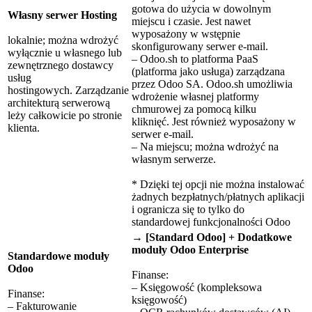
gotowa do użycia w dowolnym
Własny serwer Hosting
miejscu i czasie. Jest nawet
wyposażony w wstępnie
lokalnie; można wdrożyć
skonfigurowany serwer e-mail.
wyłącznie u własnego lub
– Odoo.sh to platforma PaaS
zewnętrznego dostawcy
(platforma jako usługa) zarządzana
usług
przez Odoo SA. Odoo.sh umożliwia
hostingowych. Zarządzanie
wdrożenie własnej platformy
architekturą serwerową
chmurowej za pomocą kilku
leży całkowicie po stronie
kliknięć. Jest również wyposażony w
klienta.
serwer e-mail.
– Na miejscu; można wdrożyć na
własnym serwerze.
* Dzięki tej opcji nie można instalować
żadnych bezpłatnych/płatnych aplikacji
i ogranicza się to tylko do
standardowej funkcjonalności Odoo
→ [Standard Odoo] + Dodatkowe
moduły Odoo Enterprise
Standardowe moduły
Odoo
Finanse:
– Księgowość (kompleksowa
Finanse:
księgowość)
– Fakturowanie