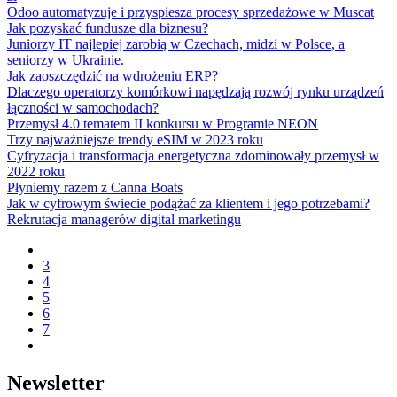
Odoo automatyzuje i przyspiesza procesy sprzedażowe w Muscat
Jak pozyskać fundusze dla biznesu?
Juniorzy IT najlepiej zarobią w Czechach, midzi w Polsce, a
seniorzy w Ukrainie.
Jak zaoszczędzić na wdrożeniu ERP?
Dlaczego operatorzy komórkowi napędzają rozwój rynku urządzeń
łączności w samochodach?
Przemysł 4.0 tematem II konkursu w Programie NEON
Trzy najważniejsze trendy eSIM w 2023 roku
Cyfryzacja i transformacja energetyczna zdominowały przemysł w
2022 roku
Płyniemy razem z Canna Boats
Jak w cyfrowym świecie podążać za klientem i jego potrzebami?
Rekrutacja managerów digital marketingu
3
4
5
6
7
Newsletter