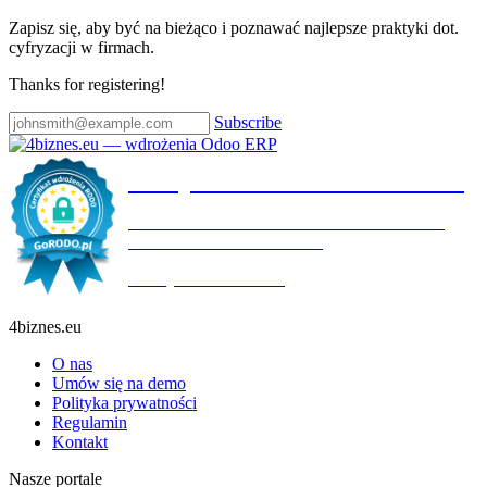
Zapisz się, aby być na bieżąco i poznawać najlepsze praktyki dot.
cyfryzacji w firmach.
Thanks for registering!
Subscribe
Certyfikat wdrożenia RODO
4BIZNES.EU SPÓŁKA Z OGRANICZONĄ
ODPOWIEDZIALNOŚCIĄ
Ważny do:
19.10.2027
4biznes.eu
O nas
Umów się na demo
Polityka prywatności
Regulamin
Kontakt
Nasze portale