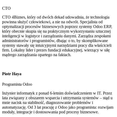
CTO
CTO 4Biznes, który od dwóch dekad udowadnia, że technologia
powinna służyć człowiekowi, a nie na odwrót. Specjalista od
optymalizacji procesów biznesowych poprzez systemy Odoo ERP,
który obecnie skupia się na praktycznym wykorzystaniu sztucznej
inteligencji w logistyce i zarządzaniu danymi. Zarządza zespołami
administratorów i programistów, dbając o to, by skomplikowane
systemy stawały się intuicyjnymi narzędziami pracy dla właścicieli
firm. Lokalny lider i prezes fundacji edukacyjnej, wierzący w siłę
mądrego zarządzania opartego na faktach.
Piotr Haya
Programista Odoo
Inżynier informatyk z ponad 6-letnim doświadczeniem w IT. Przez
lata związany z obszarem wsparcia i utrzymania systemów – stąd u
mnie nacisk na stabilność, diagnozowanie problemów i
automatyzację. Od 3 lat pracuję z Odoo jako programista: rozwijam
moduły, integracje i dostosowania pod procesy biznesowe.