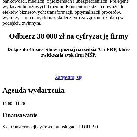
bankowości, mediach, ogłoszeniach i ubezpieczeniach. Prelegent
wydarzeń branżowych i mentor. Koncentruje się na dowożeniu
efektów biznesowych: transformacji, optymalizacji procesów,
wykorzystaniu danych oraz skutecznym zarządzaniu zmianą w
podejściu zwinnym.
Odbierz 38 000 zł na cyfryzację firmy
Dołącz do 4biznes Show i poznaj narzędzia AI i ERP, które
zwiększają zysk firm MŚP.
Zarejestruj się
Agenda wydarzenia
11:00 - 11:20​
Finansowanie
Siła transformacji cyfrowej w usługach PDIH 2.0