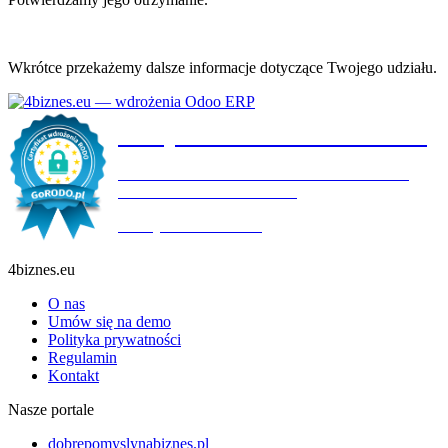
Wkrótce przekażemy dalsze informacje dotyczące Twojego udziału.
Certyfikat wdrożenia RODO
4BIZNES.EU SPÓŁKA Z OGRANICZONĄ
ODPOWIEDZIALNOŚCIĄ
Ważny do:
19.10.2027
4biznes.eu
O nas
Umów się na demo
Polityka prywatności
Regulamin
Kontakt
Nasze portale
dobrepomyslynabiznes.pl