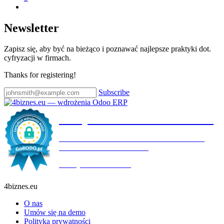
Newsletter
Zapisz się, aby być na bieżąco i poznawać najlepsze praktyki dot.
cyfryzacji w firmach.
Thanks for registering!
Subscribe
Certyfikat wdrożenia RODO
4BIZNES.EU SPÓŁKA Z OGRANICZONĄ
ODPOWIEDZIALNOŚCIĄ
Ważny do:
19.10.2027
4biznes.eu
O nas
Umów się na demo
Polityka prywatności