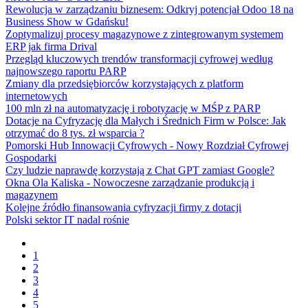
Rewolucja w zarządzaniu biznesem: Odkryj potencjał Odoo 18 na
Business Show w Gdańsku!
Zoptymalizuj procesy magazynowe z zintegrowanym systemem
ERP jak firma Drival
Przegląd kluczowych trendów transformacji cyfrowej według
najnowszego raportu PARP
Zmiany dla przedsiębiorców korzystających z platform
internetowych
100 mln zł na automatyzację i robotyzację w MŚP z PARP
Dotacje na Cyfryzację dla Małych i Średnich Firm w Polsce: Jak
otrzymać do 8 tys. zł wsparcia ?
Pomorski Hub Innowacji Cyfrowych - Nowy Rozdział Cyfrowej
Gospodarki
Czy ludzie naprawdę korzystają z Chat GPT zamiast Google?
Okna Ola Kaliska - Nowoczesne zarządzanie produkcją i
magazynem
Kolejne źródło finansowania cyfryzacji firmy z dotacji
Polski sektor IT nadal rośnie
1
2
3
4
5