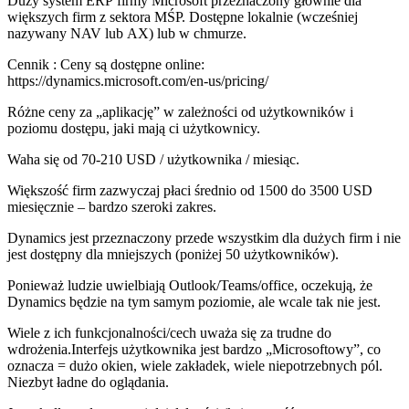
Duży system ERP firmy Microsoft przeznaczony głównie dla
większych firm z sektora MŚP. Dostępne lokalnie (wcześniej
nazywany NAV lub AX) lub w chmurze.
Cennik : Ceny są dostępne online:
https://dynamics.microsoft.com/en-us/pricing/
Różne ceny za „aplikację” w zależności od użytkowników i
poziomu dostępu, jaki mają ci użytkownicy.
Waha się od 70-210 USD / użytkownika / miesiąc.
Większość firm zazwyczaj płaci średnio od 1500 do 3500 USD
miesięcznie – bardzo szeroki zakres.
Dynamics jest przeznaczony przede wszystkim dla dużych firm i nie
jest dostępny dla mniejszych (poniżej 50 użytkowników).
Ponieważ ludzie uwielbiają Outlook/Teams/office, oczekują, że
Dynamics będzie na tym samym poziomie, ale wcale tak nie jest.
Wiele z ich funkcjonalności/cech uważa się za trudne do
wdrożenia.Interfejs użytkownika jest bardzo „Microsoftowy”, co
oznacza = dużo okien, wiele zakładek, wiele niepotrzebnych pól.
Niezbyt ładne do oglądania.