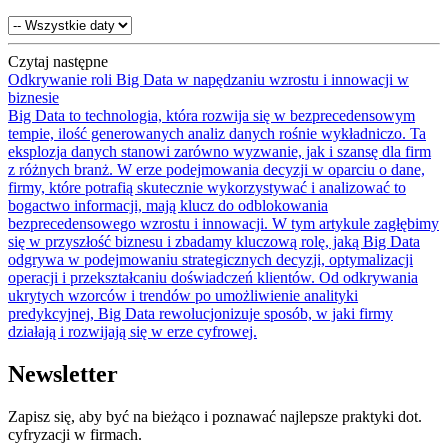
Czytaj następne
Odkrywanie roli Big Data w napędzaniu wzrostu i innowacji w
biznesie
Big Data to technologia, która rozwija się w bezprecedensowym
tempie, ilość generowanych analiz danych rośnie wykładniczo. Ta
eksplozja danych stanowi zarówno wyzwanie, jak i szansę dla firm
z różnych branż. W erze podejmowania decyzji w oparciu o dane,
firmy, które potrafią skutecznie wykorzystywać i analizować to
bogactwo informacji, mają klucz do odblokowania
bezprecedensowego wzrostu i innowacji. W tym artykule zagłębimy
się w przyszłość biznesu i zbadamy kluczową rolę, jaką Big Data
odgrywa w podejmowaniu strategicznych decyzji, optymalizacji
operacji i przekształcaniu doświadczeń klientów. Od odkrywania
ukrytych wzorców i trendów po umożliwienie analityki
predykcyjnej, Big Data rewolucjonizuje sposób, w jaki firmy
działają i rozwijają się w erze cyfrowej.
Newsletter
Zapisz się, aby być na bieżąco i poznawać najlepsze praktyki dot.
cyfryzacji w firmach.