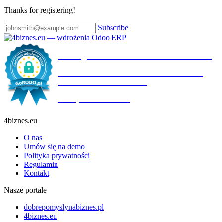
Thanks for registering!
Subscribe
Certyfikat wdrożenia RODO
4BIZNES.EU SPÓŁKA Z OGRANICZONĄ
ODPOWIEDZIALNOŚCIĄ
Ważny do:
19.10.2027
4biznes.eu
O nas
Umów się na demo
Polityka prywatności
Regulamin
Kontakt
Nasze portale
dobrepomyslynabiznes.pl
4biznes.eu