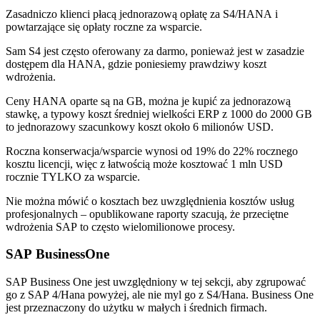
Zasadniczo klienci płacą jednorazową opłatę za S4/HANA i
powtarzające się opłaty roczne za wsparcie.
Sam S4 jest często oferowany za darmo, ponieważ jest w zasadzie
dostępem dla HANA, gdzie poniesiemy prawdziwy koszt
wdrożenia.
Ceny HANA oparte są na GB, można je kupić za jednorazową
stawkę, a typowy koszt średniej wielkości ERP z 1000 do 2000 GB
to jednorazowy szacunkowy koszt około 6 milionów USD.
Roczna konserwacja/wsparcie wynosi od 19% do 22% rocznego
kosztu licencji, więc z łatwością może kosztować 1 mln USD
rocznie TYLKO za wsparcie.
Nie można mówić o kosztach bez uwzględnienia kosztów usług
profesjonalnych – opublikowane raporty szacują, że przeciętne
wdrożenia SAP to często wielomilionowe procesy.
SAP BusinessOne
SAP Business One jest uwzględniony w tej sekcji, aby zgrupować
go z SAP 4/Hana powyżej, ale nie myl go z S4/Hana. Business One
jest przeznaczony do użytku w małych i średnich firmach.