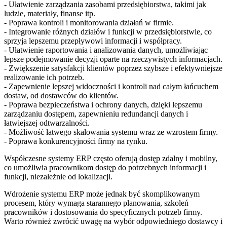
- Ułatwienie zarządzania zasobami przedsiębiorstwa, takimi jak
ludzie, materiały, finanse itp.
- Poprawa kontroli i monitorowania działań w firmie.
- Integrowanie różnych działów i funkcji w przedsiębiorstwie, co
sprzyja lepszemu przepływowi informacji i współpracy.
- Ułatwienie raportowania i analizowania danych, umożliwiając
lepsze podejmowanie decyzji oparte na rzeczywistych informacjach.
- Zwiększenie satysfakcji klientów poprzez szybsze i efektywniejsze
realizowanie ich potrzeb.
- Zapewnienie lepszej widoczności i kontroli nad całym łańcuchem
dostaw, od dostawców do klientów.
- Poprawa bezpieczeństwa i ochrony danych, dzięki lepszemu
zarządzaniu dostępem, zapewnieniu redundancji danych i
łatwiejszej odtwarzalności.
- Możliwość łatwego skalowania systemu wraz ze wzrostem firmy.
- Poprawa konkurencyjności firmy na rynku.
Współczesne systemy ERP często oferują dostęp zdalny i mobilny,
co umożliwia pracownikom dostęp do potrzebnych informacji i
funkcji, niezależnie od lokalizacji.
Wdrożenie systemu ERP może jednak być skomplikowanym
procesem, który wymaga starannego planowania, szkoleń
pracowników i dostosowania do specyficznych potrzeb firmy.
Warto również zwrócić uwagę na wybór odpowiedniego dostawcy i