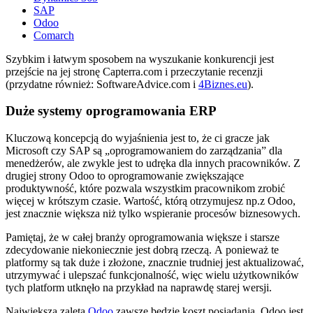
SAP
Odoo
Comarch
Szybkim i łatwym sposobem na wyszukanie konkurencji jest
przejście na jej stronę Capterra.com i przeczytanie recenzji
(przydatne również: SoftwareAdvice.com i
4Biznes.eu
).
Duże systemy oprogramowania ERP
Kluczową koncepcją do wyjaśnienia jest to, że ci gracze jak
Microsoft czy SAP są „oprogramowaniem do zarządzania” dla
menedżerów, ale zwykle jest to udręka dla innych pracowników. Z
drugiej strony Odoo to oprogramowanie zwiększające
produktywność, które pozwala wszystkim pracownikom zrobić
więcej w krótszym czasie. Wartość, którą otrzymujesz np.z Odoo,
jest znacznie większa niż tylko wspieranie procesów biznesowych.
Pamiętaj, że w całej branży oprogramowania większe i starsze
zdecydowanie niekoniecznie jest dobrą rzeczą. A ponieważ te
platformy są tak duże i złożone, znacznie trudniej jest aktualizować,
utrzymywać i ulepszać funkcjonalność, więc wielu użytkowników
tych platform utknęło na przykład na naprawdę starej wersji.
Największą zaletą
Odoo
zawsze będzie koszt posiadania. Odoo jest