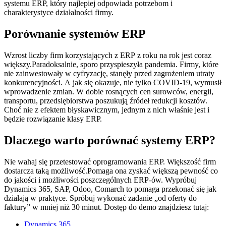
systemu ERP, który najlepiej odpowiada potrzebom i
charakterystyce działalności firmy.
Porównanie systemów ERP
Wzrost liczby firm korzystających z ERP z roku na rok jest coraz
większy.Paradoksalnie, sporo przyspieszyła pandemia. Firmy, które
nie zainwestowały w cyfryzację, stanęły przed zagrożeniem utraty
konkurencyjności. A jak się okazuje, nie tylko COVID-19, wymusił
wprowadzenie zmian. W dobie rosnących cen surowców, energii,
transportu, przedsiębiorstwa poszukują źródeł redukcji kosztów.
Choć nie z efektem błyskawicznym, jednym z nich właśnie jest i
będzie rozwiązanie klasy ERP.
Dlaczego warto porównać systemy ERP?
Nie wahaj się przetestować oprogramowania ERP. Większość firm
dostarcza taką możliwość.Pomaga ona zyskać większą pewność co
do jakości i możliwości poszczególnych ERP-ów. Wypróbuj
Dynamics 365, SAP, Odoo, Comarch to pomaga przekonać się jak
działają w praktyce. Spróbuj wykonać zadanie „od oferty do
faktury” w mniej niż 30 minut. Dostęp do demo znajdziesz tutaj:
Dynamics 365