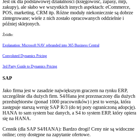
Jest ok dla podstawowej działalności (księgowość, zapasy, mrp,
zakupy), ale słabo we wszystkich innych aspektach: eCommerce,
POS, marketing, CRM itp. Różne moduły niekoniecznie są dobrze
zintegrowane; wiele z nich zostało opracowanych oddzielnie i
później sklejonych.
Źródło:
Explanation: Microsoft NAV rebranded into 365 Business Central
Convoluted Dynamics Pricing
3rd Party Guide to Dynamics Pricing
SAP
Jako firma jest w zasadzie największym graczem na rynku ERP,
szczególnie dla dużych firm. S4/Hana jest przeznaczony dla dużych
przedsiębiorstw (ponad 1000 pracowników) i jest to wersja, która
zastępuje starszą wersję SAP R/3 (do tej pory ograniczoną adopcję).
HANA to sam system baz danych, a S4 to system ERP, który opiera
się na HANA.
Cennik (dla SAP S4/HANA): Bardzo drogi! Ceny nie są widoczne
online; ceny dostępne na zapytanie ofertowe.