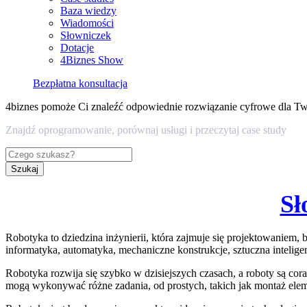
Baza wiedzy
Wiadomości
Słowniczek
Dotacje
4Biznes Show
Bezpłatna konsultacja
4biznes pomoże Ci znaleźć odpowiednie rozwiązanie cyfrowe dla Tw
Znajdź oprogramowanie, porównaj usługi i przeczytaj case study
Szukaj
Sł
Robotyka to dziedzina inżynierii, która zajmuje się projektowaniem
informatyka, automatyka, mechaniczne konstrukcje, sztuczna intelige
Robotyka rozwija się szybko w dzisiejszych czasach, a roboty są co
mogą wykonywać różne zadania, od prostych, takich jak montaż elem