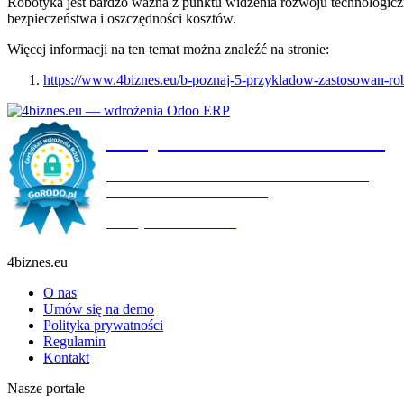
Robotyka jest bardzo ważna z punktu widzenia rozwoju technologicz
bezpieczeństwa i oszczędności kosztów.
Więcej informacji na ten temat można znaleźć na stronie:
https://www.4biznes.eu/b-poznaj-5-przykladow-zastosowan-rob
Certyfikat wdrożenia RODO
4BIZNES.EU SPÓŁKA Z OGRANICZONĄ
ODPOWIEDZIALNOŚCIĄ
Ważny do:
19.10.2027
4biznes.eu
O nas
Umów się na demo
Polityka prywatności
Regulamin
Kontakt
Nasze portale