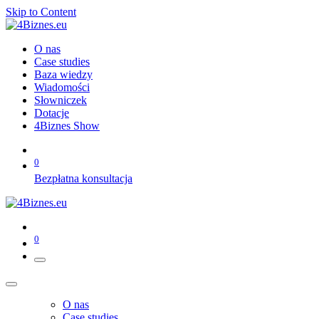
Skip to Content
O nas
Case studies
Baza wiedzy
Wiadomości
Słowniczek
Dotacje
4Biznes Show
0
Bezpłatna konsultacja
0
O nas
Case studies