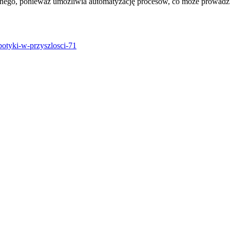
nego, ponieważ umożliwia automatyzację procesów, co może prowadzić
otyki-w-przyszlosci-71