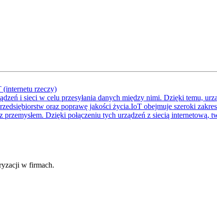
(internetu rzeczy)
rządzeń i sieci w celu przesyłania danych między nimi. Dzięki temu, u
dsiębiorstw oraz poprawę jakości życia.IoT obejmuje szeroki zakres urz
 przemysłem. Dzięki połączeniu tych urządzeń z siecią internetową, tw
fryzacji w firmach.