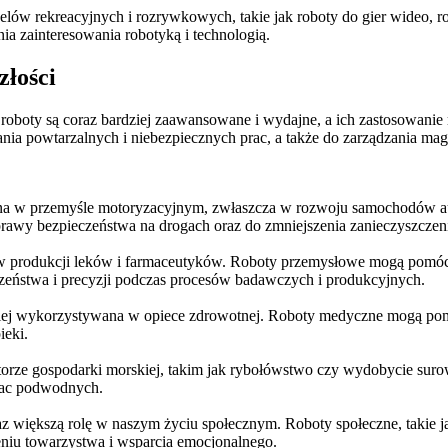
w rekreacyjnych i rozrywkowych, takie jak roboty do gier wideo, robo
ia zainteresowania robotyką i technologią.
złości
roboty są coraz bardziej zaawansowane i wydajne, a ich zastosowanie r
ia powtarzalnych i niebezpiecznych prac, a także do zarządzania mag
wana w przemyśle motoryzacyjnym, zwłaszcza w rozwoju samochodów 
prawy bezpieczeństwa na drogach oraz do zmniejszenia zanieczyszczen
w produkcji leków i farmaceutyków. Roboty przemysłowe mogą pomóc 
eństwa i precyzji podczas procesów badawczych i produkcyjnych.
dziej wykorzystywana w opiece zdrowotnej. Roboty medyczne mogą p
ieki.
orze gospodarki morskiej, takim jak rybołówstwo czy wydobycie su
rac podwodnych.
az większą rolę w naszym życiu społecznym. Roboty społeczne, taki
niu towarzystwa i wsparcia emocjonalnego.