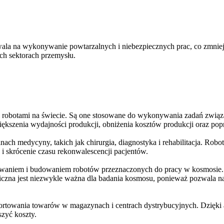
ala na wykonywanie powtarzalnych i niebezpiecznych prac, co zmnie
ych sektorach przemysłu.
 robotami na świecie. Są one stosowane do wykonywania zadań związa
ększenia wydajności produkcji, obniżenia kosztów produkcji oraz pop
ach medycyny, takich jak chirurgia, diagnostyka i rehabilitacja. Ro
ń i skrócenie czasu rekonwalescencji pacjentów.
ktowaniem i budowaniem robotów przeznaczonych do pracy w kosmosie
osmiczna jest niezwykle ważna dla badania kosmosu, ponieważ pozwala 
sortowania towarów w magazynach i centrach dystrybucyjnych. Dzięki 
zyć koszty.