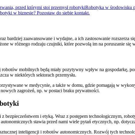
wania, przed którymi stoi przemysł robotyki
Robotyka w środowisku 
otyki w biznesie? Pozostaw do siebie kontakt.
oraz bardziej zaawansowane i wydajne, a ich zastosowanie rozszerza s
one w różnego rodzaju czujniki, które pozwolą im na poruszanie się w
 robotów mobilnych będą miały pozytywny wpływ na gospodarkę, pon
szcza w niektórych sektorach przemysłu.
orzystywane w medycynie, a także w domu, gdzie pomagają w wykonyw
 nowych zagrożeń, np. w postaci braku prywatności.
botyki
 z bezpieczeństwem i etyką. Wraz z postępem technologicznym, roboty
utonomicznych stawia przed nami wiele pytań etycznych, np. dotycząc
sztucznej inteligencji i robotów autonomicznych. Rozwój tych technol