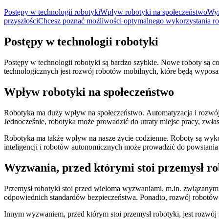
Postępy w technologii robotyki
Wpływ robotyki na społeczeństwo
Wyz
przyszłości
Chcesz poznać możliwości optymalnego wykorzystania rob
Postępy w technologii robotyki
Postępy w technologii robotyki są bardzo szybkie. Nowe roboty są c
technologicznych jest rozwój robotów mobilnych, które będą wyposaż
Wpływ robotyki na społeczeństwo
Robotyka ma duży wpływ na społeczeństwo. Automatyzacja i rozwój
Jednocześnie, robotyka może prowadzić do utraty miejsc pracy, zwła
Robotyka ma także wpływ na nasze życie codzienne. Roboty są wyk
inteligencji i robotów autonomicznych może prowadzić do powstania
Wyzwania, przed którymi stoi przemysł ro
Przemysł robotyki stoi przed wieloma wyzwaniami, m.in. związanymi
odpowiednich standardów bezpieczeństwa. Ponadto, rozwój robotów a
Innym wyzwaniem, przed którym stoi przemysł robotyki, jest rozwój 