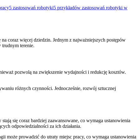
pracy
5 zastosowań robotyki
5 przykładów zastosowań robotyki w
ię na coraz więcej dziedzin. Jednym z najważniejszych postępów
 trudnym terenie.
ieważ pozwolą na zwiększenie wydajności i redukcję kosztów.
aniu różnych czynności. Jednocześnie, rozwój sztucznej
 stają się coraz bardziej zaawansowane, co wymaga ustanowienia
ych odpowiedzialności za ich działania.
ogii może prowadzić do utraty miejsc pracy, co wymaga ustanowienia