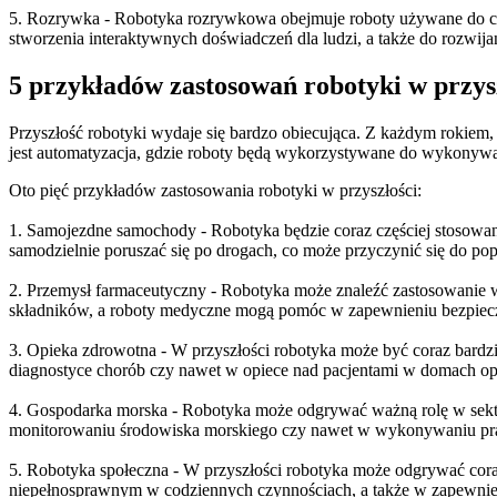
5. Rozrywka - Robotyka rozrywkowa obejmuje roboty używane do celó
stworzenia interaktywnych doświadczeń dla ludzi, a także do rozwijan
5 przykładów zastosowań robotyki w przys
Przyszłość robotyki wydaje się bardzo obiecująca. Z każdym rokiem, 
jest automatyzacja, gdzie roboty będą wykorzystywane do wykonywan
Oto pięć przykładów zastosowania robotyki w przyszłości:
1. Samojezdne samochody - Robotyka będzie coraz częściej stoso
samodzielnie poruszać się po drogach, co może przyczynić się do po
2. Przemysł farmaceutyczny - Robotyka może znaleźć zastosowanie 
składników, a roboty medyczne mogą pomóc w zapewnieniu bezpiecz
3. Opieka zdrowotna - W przyszłości robotyka może być coraz bar
diagnostyce chorób czy nawet w opiece nad pacjentami w domach op
4. Gospodarka morska - Robotyka może odgrywać ważną rolę w sekt
monitorowaniu środowiska morskiego czy nawet w wykonywaniu p
5. Robotyka społeczna - W przyszłości robotyka może odgrywać cor
niepełnosprawnym w codziennych czynnościach, a także w zapewnie