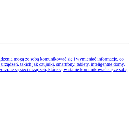
rządzenia mogą ze sobą komunikować się i wymieniać informacje, co
ądzeń, takich jak czujniki, smartfony, tablety, inteligentne domy,
orzone są sieci urządzeń, które są w stanie komunikować się ze sobą,