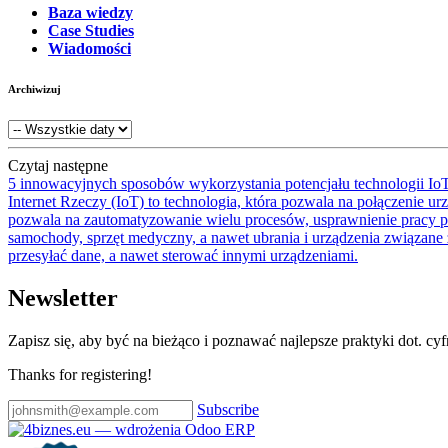
Baza wiedzy
Case Studies
Wiadomości
Archiwizuj
Czytaj następne
5 innowacyjnych sposobów wykorzystania potencjału technologii IoT 
Internet Rzeczy (IoT) to technologia, która pozwala na połączenie u
pozwala na zautomatyzowanie wielu procesów, usprawnienie pracy prze
samochody, sprzęt medyczny, a nawet ubrania i urządzenia związane z
przesyłać dane, a nawet sterować innymi urządzeniami.
Newsletter
Zapisz się, aby być na bieżąco i poznawać najlepsze praktyki dot. cy
Thanks for registering!
Subscribe