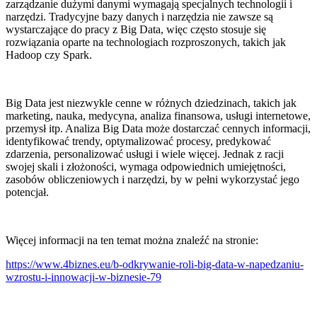
zarządzanie dużymi danymi wymagają specjalnych technologii i
narzędzi. Tradycyjne bazy danych i narzędzia nie zawsze są
wystarczające do pracy z Big Data, więc często stosuje się
rozwiązania oparte na technologiach rozproszonych, takich jak
Hadoop czy Spark.
Big Data jest niezwykle cenne w różnych dziedzinach, takich jak
marketing, nauka, medycyna, analiza finansowa, usługi internetowe,
przemysł itp. Analiza Big Data może dostarczać cennych informacji,
identyfikować trendy, optymalizować procesy, predykować
zdarzenia, personalizować usługi i wiele więcej. Jednak z racji
swojej skali i złożoności, wymaga odpowiednich umiejętności,
zasobów obliczeniowych i narzędzi, by w pełni wykorzystać jego
potencjał.
Więcej informacji na ten temat można znaleźć na stronie:
https://www.4biznes.eu/b-odkrywanie-roli-big-data-w-napedzaniu-
wzrostu-i-innowacji-w-biznesie-79