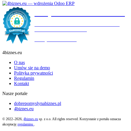
Certyfikat wdrożenia RODO
4BIZNES.EU SPÓŁKA Z OGRANICZONĄ
ODPOWIEDZIALNOŚCIĄ
Ważny do:
19.10.2027
4biznes.eu
O nas
Umów się na demo
Polityka prywatności
Regulamin
Kontakt
Nasze portale
dobrepomyslynabiznes.pl
4biznes.eu
© 2022–2026,
4biznes.eu
sp. z o.o. All rights reserved. Korzystanie z portalu oznacza
akceptację
regulaminu
.