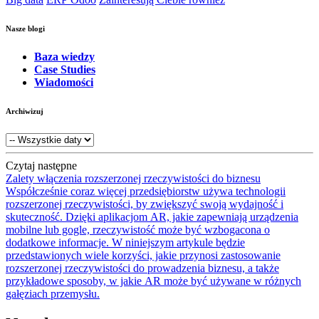
Nasze blogi
Baza wiedzy
Case Studies
Wiadomości
Archiwizuj
Czytaj następne
Zalety włączenia rozszerzonej rzeczywistości do biznesu
Współcześnie coraz więcej przedsiębiorstw używa technologii
rozszerzonej rzeczywistości, by zwiększyć swoją wydajność i
skuteczność. Dzięki aplikacjom AR, jakie zapewniają urządzenia
mobilne lub gogle, rzeczywistość może być wzbogacona o
dodatkowe informacje. W niniejszym artykule będzie
przedstawionych wiele korzyści, jakie przynosi zastosowanie
rozszerzonej rzeczywistości do prowadzenia biznesu, a także
przykładowe sposoby, w jakie AR może być używane w różnych
gałęziach przemysłu.