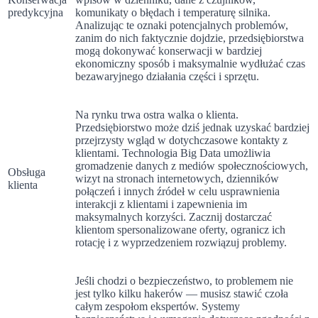
predykcyjna
komunikaty o błędach i temperaturę silnika.
Analizując te oznaki potencjalnych problemów,
zanim do nich faktycznie dojdzie, przedsiębiorstwa
mogą dokonywać konserwacji w bardziej
ekonomiczny sposób i maksymalnie wydłużać czas
bezawaryjnego działania części i sprzętu.
Na rynku trwa ostra walka o klienta.
Przedsiębiorstwo może dziś jednak uzyskać bardziej
przejrzysty wgląd w dotychczasowe kontakty z
klientami. Technologia Big Data umożliwia
gromadzenie danych z mediów społecznościowych,
Obsługa
wizyt na stronach internetowych, dzienników
klienta
połączeń i innych źródeł w celu usprawnienia
interakcji z klientami i zapewnienia im
maksymalnych korzyści. Zacznij dostarczać
klientom spersonalizowane oferty, ogranicz ich
rotację i z wyprzedzeniem rozwiązuj problemy.
Jeśli chodzi o bezpieczeństwo, to problemem nie
jest tylko kilku hakerów — musisz stawić czoła
całym zespołom ekspertów. Systemy