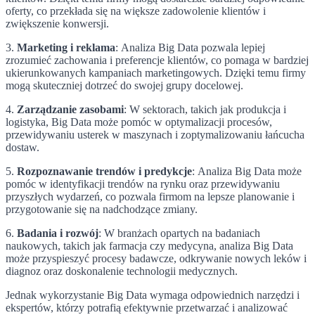
oferty, co przekłada się na większe zadowolenie klientów i
zwiększenie konwersji.
3.
Marketing i reklama
: Analiza Big Data pozwala lepiej
zrozumieć zachowania i preferencje klientów, co pomaga w bardziej
ukierunkowanych kampaniach marketingowych. Dzięki temu firmy
mogą skuteczniej dotrzeć do swojej grupy docelowej.
4.
Zarządzanie zasobami
: W sektorach, takich jak produkcja i
logistyka, Big Data może pomóc w optymalizacji procesów,
przewidywaniu usterek w maszynach i zoptymalizowaniu łańcucha
dostaw.
5.
Rozpoznawanie trendów i predykcje
: Analiza Big Data może
pomóc w identyfikacji trendów na rynku oraz przewidywaniu
przyszłych wydarzeń, co pozwala firmom na lepsze planowanie i
przygotowanie się na nadchodzące zmiany.
6.
Badania i rozwój
: W branżach opartych na badaniach
naukowych, takich jak farmacja czy medycyna, analiza Big Data
może przyspieszyć procesy badawcze, odkrywanie nowych leków i
diagnoz oraz doskonalenie technologii medycznych.
Jednak wykorzystanie Big Data wymaga odpowiednich narzędzi i
ekspertów, którzy potrafią efektywnie przetwarzać i analizować