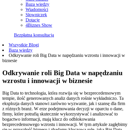
Baza wiedzy
Wiadomości
Słowniczek
Dotacje
4Biznes Show
Bezpłatna konsultacja
Wszystkie Blogi
Baza wiedzy
Odkrywanie roli Big Data w napędzaniu wzrostu i innowacji w
biznesie
Odkrywanie roli Big Data w napędzaniu
wzrostu i innowacji w biznesie
Big Data to technologia, która rozwija się w bezprecedensowym
tempie, ilość generowanych analiz danych rośnie wykładniczo. Ta
eksplozja danych stanowi zarówno wyzwanie, jak i szansę dla firm
z różnych branż. W erze podejmowania decyzji w oparciu o dane,
firmy, które potrafią skutecznie wykorzystywać i analizować to
bogactwo informacji, mają klucz do odblokowania
bezprecedensowego wzrostu i innowacji. W tym artykule zagłębimy
się w przyszłość biznesu i zbadamy kluczową rolę, jaką Big Data