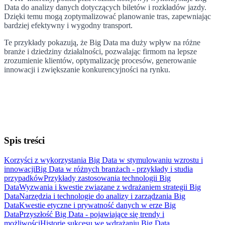
Data do analizy danych dotyczących biletów i rozkładów jazdy.
Dzięki temu mogą zoptymalizować planowanie tras, zapewniając
bardziej efektywny i wygodny transport.
Te przykłady pokazują, że Big Data ma duży wpływ na różne
branże i dziedziny działalności, pozwalając firmom na lepsze
zrozumienie klientów, optymalizację procesów, generowanie
innowacji i zwiększanie konkurencyjności na rynku.
Spis treści
Korzyści z wykorzystania Big Data w stymulowaniu wzrostu i
innowacji
Big Data w różnych branżach - przykłady i studia
przypadków
Przykłady zastosowania technologii Big
Data
Wyzwania i kwestie związane z wdrażaniem strategii Big
Data
Narzędzia i technologie do analizy i zarządzania Big
Data
Kwestie etyczne i prywatność danych w erze Big
Data
Przyszłość Big Data - pojawiające się trendy i
możliwości
Historie sukcesu we wdrażaniu Big Data