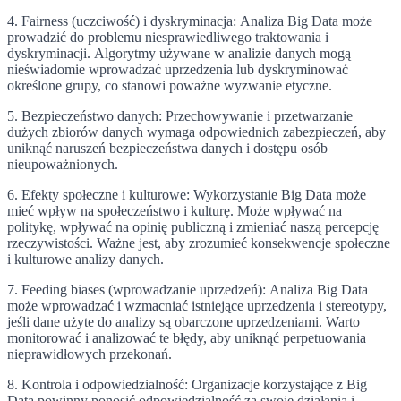
4. Fairness (uczciwość) i dyskryminacja: Analiza Big Data może
prowadzić do problemu niesprawiedliwego traktowania i
dyskryminacji. Algorytmy używane w analizie danych mogą
nieświadomie wprowadzać uprzedzenia lub dyskryminować
określone grupy, co stanowi poważne wyzwanie etyczne.
5. Bezpieczeństwo danych: Przechowywanie i przetwarzanie
dużych zbiorów danych wymaga odpowiednich zabezpieczeń, aby
uniknąć naruszeń bezpieczeństwa danych i dostępu osób
nieupoważnionych.
6. Efekty społeczne i kulturowe: Wykorzystanie Big Data może
mieć wpływ na społeczeństwo i kulturę. Może wpływać na
politykę, wpływać na opinię publiczną i zmieniać naszą percepcję
rzeczywistości. Ważne jest, aby zrozumieć konsekwencje społeczne
i kulturowe analizy danych.
7. Feeding biases (wprowadzanie uprzedzeń): Analiza Big Data
może wprowadzać i wzmacniać istniejące uprzedzenia i stereotypy,
jeśli dane użyte do analizy są obarczone uprzedzeniami. Warto
monitorować i analizować te błędy, aby uniknąć perpetuowania
nieprawidłowych przekonań.
8. Kontrola i odpowiedzialność: Organizacje korzystające z Big
Data powinny ponosić odpowiedzialność za swoje działania i