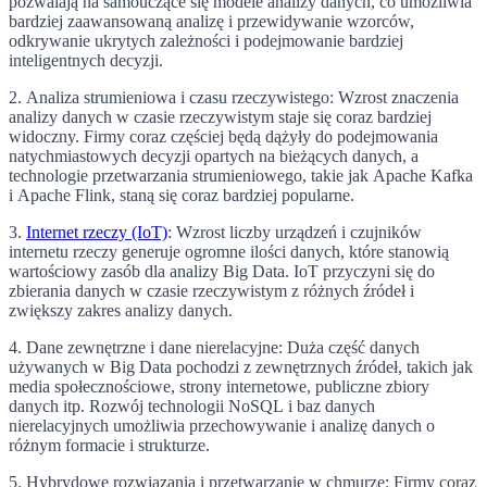
pozwalają na samouczące się modele analizy danych, co umożliwia
bardziej zaawansowaną analizę i przewidywanie wzorców,
odkrywanie ukrytych zależności i podejmowanie bardziej
inteligentnych decyzji.
2. Analiza strumieniowa i czasu rzeczywistego: Wzrost znaczenia
analizy danych w czasie rzeczywistym staje się coraz bardziej
widoczny. Firmy coraz częściej będą dążyły do podejmowania
natychmiastowych decyzji opartych na bieżących danych, a
technologie przetwarzania strumieniowego, takie jak Apache Kafka
i Apache Flink, staną się coraz bardziej popularne.
3.
Internet rzeczy (IoT)
: Wzrost liczby urządzeń i czujników
internetu rzeczy generuje ogromne ilości danych, które stanowią
wartościowy zasób dla analizy Big Data. IoT przyczyni się do
zbierania danych w czasie rzeczywistym z różnych źródeł i
zwiększy zakres analizy danych.
4. Dane zewnętrzne i dane nierelacyjne: Duża część danych
używanych w Big Data pochodzi z zewnętrznych źródeł, takich jak
media społecznościowe, strony internetowe, publiczne zbiory
danych itp. Rozwój technologii NoSQL i baz danych
nierelacyjnych umożliwia przechowywanie i analizę danych o
różnym formacie i strukturze.
5. Hybrydowe rozwiązania i przetwarzanie w chmurze: Firmy coraz