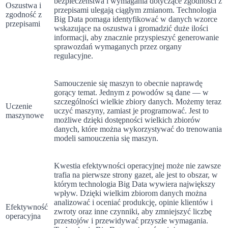
bezpieczeństwa i wymagania dotyczące zgodności z
Oszustwa i
przepisami ulegają ciągłym zmianom. Technologia
zgodność z
Big Data pomaga identyfikować w danych wzorce
przepisami
wskazujące na oszustwa i gromadzić duże ilości
informacji, aby znacznie przyspieszyć generowanie
sprawozdań wymaganych przez organy
regulacyjne.
Samouczenie się maszyn to obecnie naprawdę
gorący temat. Jednym z powodów są dane — w
szczególności wielkie zbiory danych. Możemy teraz
Uczenie
uczyć maszyny, zamiast je programować. Jest to
maszynowe
możliwe dzięki dostępności wielkich zbiorów
danych, które można wykorzystywać do trenowania
modeli samouczenia się maszyn.
Kwestia efektywności operacyjnej może nie zawsze
trafia na pierwsze strony gazet, ale jest to obszar, w
którym technologia Big Data wywiera największy
wpływ. Dzięki wielkim zbiorom danych można
analizować i oceniać produkcję, opinie klientów i
Efektywność
zwroty oraz inne czynniki, aby zmniejszyć liczbę
operacyjna
przestojów i przewidywać przyszłe wymagania.