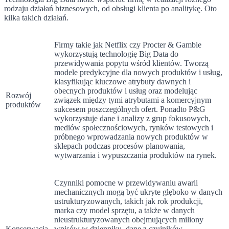
rodzaju działań biznesowych, od obsługi klienta po analitykę. Oto
kilka takich działań.
Firmy takie jak Netflix czy Procter & Gamble
wykorzystują technologię Big Data do
przewidywania popytu wśród klientów. Tworzą
modele predykcyjne dla nowych produktów i usług,
klasyfikując kluczowe atrybuty dawnych i
obecnych produktów i usług oraz modelując
Rozwój
związek między tymi atrybutami a komercyjnym
produktów
sukcesem poszczególnych ofert. Ponadto P&G
wykorzystuje dane i analizy z grup fokusowych,
mediów społecznościowych, rynków testowych i
próbnego wprowadzania nowych produktów w
sklepach podczas procesów planowania,
wytwarzania i wypuszczania produktów na rynek.
Czynniki pomocne w przewidywaniu awarii
mechanicznych mogą być ukryte głęboko w danych
ustrukturyzowanych, takich jak rok produkcji,
marka czy model sprzętu, a także w danych
nieustrukturyzowanych obejmujących miliony
Konserwacja
wpisów w dzienniku, dane z czujników,