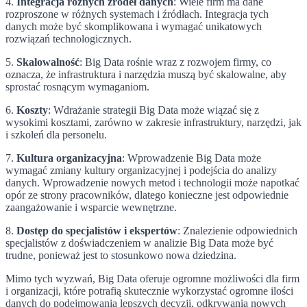
4.
Integracja różnych źródeł danych
: Wiele firm ma dane
rozproszone w różnych systemach i źródłach. Integracja tych
danych może być skomplikowana i wymagać unikatowych
rozwiązań technologicznych.
5.
Skalowalność
: Big Data rośnie wraz z rozwojem firmy, co
oznacza, że infrastruktura i narzędzia muszą być skalowalne, aby
sprostać rosnącym wymaganiom.
6.
Koszty
: Wdrażanie strategii Big Data może wiązać się z
wysokimi kosztami, zarówno w zakresie infrastruktury, narzędzi, jak
i szkoleń dla personelu.
7.
Kultura organizacyjna
: Wprowadzenie Big Data może
wymagać zmiany kultury organizacyjnej i podejścia do analizy
danych. Wprowadzenie nowych metod i technologii może napotkać
opór ze strony pracowników, dlatego konieczne jest odpowiednie
zaangażowanie i wsparcie wewnętrzne.
8.
Dostęp do specjalistów i ekspertów
: Znalezienie odpowiednich
specjalistów z doświadczeniem w analizie Big Data może być
trudne, ponieważ jest to stosunkowo nowa dziedzina.
Mimo tych wyzwań, Big Data oferuje ogromne możliwości dla firm
i organizacji, które potrafią skutecznie wykorzystać ogromne ilości
danych do podejmowania lepszych decyzji, odkrywania nowych