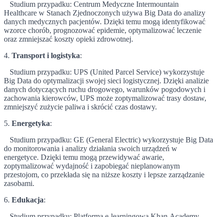
Studium przypadku: Centrum Medyczne Intermountain
Healthcare w Stanach Zjednoczonych używa Big Data do analizy
danych medycznych pacjentów. Dzięki temu mogą identyfikować
wzorce chorób, prognozować epidemie, optymalizować leczenie
oraz zmniejszać koszty opieki zdrowotnej.
4.
Transport i logistyka
:
Studium przypadku: UPS (United Parcel Service) wykorzystuje
Big Data do optymalizacji swojej sieci logistycznej. Dzięki analizie
danych dotyczących ruchu drogowego, warunków pogodowych i
zachowania kierowców, UPS może zoptymalizować trasy dostaw,
zmniejszyć zużycie paliwa i skrócić czas dostawy.
5.
Energetyka
:
Studium przypadku: GE (General Electric) wykorzystuje Big Data
do monitorowania i analizy działania swoich urządzeń w
energetyce. Dzięki temu mogą przewidywać awarie,
zoptymalizować wydajność i zapobiegać nieplanowanym
przestojom, co przekłada się na niższe koszty i lepsze zarządzanie
zasobami.
6.
Edukacja
:
Studium przypadku: Platforma e-learningowa Khan Academy