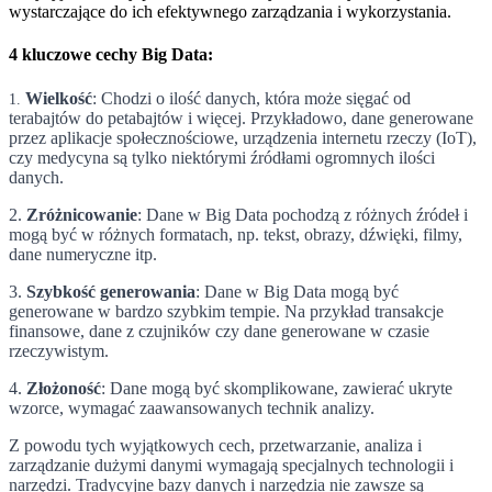
wystarczające do ich efektywnego zarządzania i wykorzystania.
4 kluczowe cechy Big Data:
Wielkość
: Chodzi o ilość danych, która może sięgać od
1.
terabajtów do petabajtów i więcej. Przykładowo, dane generowane
przez aplikacje społecznościowe, urządzenia internetu rzeczy (IoT),
czy medycyna są tylko niektórymi źródłami ogromnych ilości
danych.
2.
Zróżnicowanie
: Dane w Big Data pochodzą z różnych źródeł i
mogą być w różnych formatach, np. tekst, obrazy, dźwięki, filmy,
dane numeryczne itp.
3.
Szybkość generowania
: Dane w Big Data mogą być
generowane w bardzo szybkim tempie. Na przykład transakcje
finansowe, dane z czujników czy dane generowane w czasie
rzeczywistym.
4.
Złożoność
: Dane mogą być skomplikowane, zawierać ukryte
wzorce, wymagać zaawansowanych technik analizy.
Z powodu tych wyjątkowych cech, przetwarzanie, analiza i
zarządzanie dużymi danymi wymagają specjalnych technologii i
narzędzi. Tradycyjne bazy danych i narzędzia nie zawsze są