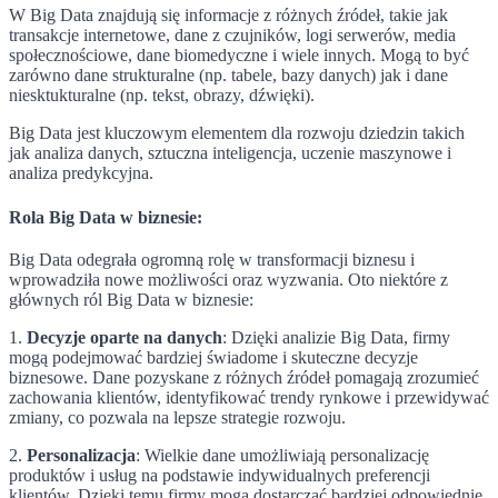
W Big Data znajdują się informacje z różnych źródeł, takie jak
transakcje internetowe, dane z czujników, logi serwerów, media
społecznościowe, dane biomedyczne i wiele innych. Mogą to być
zarówno dane strukturalne (np. tabele, bazy danych) jak i dane
niesktukturalne (np. tekst, obrazy, dźwięki).
Big Data jest kluczowym elementem dla rozwoju dziedzin takich
jak analiza danych, sztuczna inteligencja, uczenie maszynowe i
analiza predykcyjna.
Rola Big Data w biznesie:
Big Data odegrała ogromną rolę w transformacji biznesu i
wprowadziła nowe możliwości oraz wyzwania. Oto niektóre z
głównych ról Big Data w biznesie:
1.
Decyzje oparte na danych
: Dzięki analizie Big Data, firmy
mogą podejmować bardziej świadome i skuteczne decyzje
biznesowe. Dane pozyskane z różnych źródeł pomagają zrozumieć
zachowania klientów, identyfikować trendy rynkowe i przewidywać
zmiany, co pozwala na lepsze strategie rozwoju.
2.
Personalizacja
: Wielkie dane umożliwiają personalizację
produktów i usług na podstawie indywidualnych preferencji
klientów. Dzięki temu firmy mogą dostarczać bardziej odpowiednie