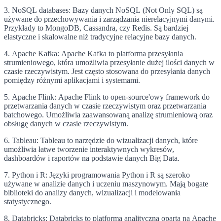
3. NoSQL databases: Bazy danych NoSQL (Not Only SQL) są
używane do przechowywania i zarządzania nierelacyjnymi danymi.
Przykłady to MongoDB, Cassandra, czy Redis. Są bardziej
elastyczne i skalowalne niż tradycyjne relacyjne bazy danych.
4. Apache Kafka: Apache Kafka to platforma przesyłania
strumieniowego, która umożliwia przesyłanie dużej ilości danych w
czasie rzeczywistym. Jest często stosowana do przesyłania danych
pomiędzy różnymi aplikacjami i systemami.
5. Apache Flink: Apache Flink to open-source'owy framework do
przetwarzania danych w czasie rzeczywistym oraz przetwarzania
batchowego. Umożliwia zaawansowaną analizę strumieniową oraz
obsługę danych w czasie rzeczywistym.
6. Tableau: Tableau to narzędzie do wizualizacji danych, które
umożliwia łatwe tworzenie interaktywnych wykresów,
dashboardów i raportów na podstawie danych Big Data.
7. Python i R: Języki programowania Python i R są szeroko
używane w analizie danych i uczeniu maszynowym. Mają bogate
biblioteki do analizy danych, wizualizacji i modelowania
statystycznego.
8. Databricks: Databricks to platforma analityczna oparta na Apache