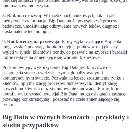
bardziej skuteczne planowanie, dostosowywanie strategii rozwoju i
minimalizowanie ryzyka.
8.
Badania i rozwój
: W dziedzinach naukowych, takich jak
medycyna czy farmacja, Big Data może przyspieszyć procesy
badawcze, umożliwiając odkrywanie nowych leków, diagnoz i
doskonalenie technologii.
9.
Konkurencyjna przewaga
: Firmy wykorzystujące Big Data
mogą zyskać przewagę konkurencyjną, ponieważ mają lepszy
wgląd w rynek, klientów i trendy, co pozwala na szybsze i bardziej
trafne reakcje na zmieniające się warunki biznesowe.
Podsumowując, wykorzystanie Big Data jest kluczowe dla
osiągnięcia sukcesu w dzisiejszym zglobalizowanym i
konkurencyjnym świecie. Pozwala na lepsze zrozumienie rynku i
klientów, optymalizację procesów biznesowych, identyfikację
nowych możliwości oraz stymulowanie innowacji. Firmy, które
potrafią wykorzystać potencjał Big Data, mogą osiągnąć znaczącą
przewagę konkurencyjną i pozostać na czele zmieniającego się
rynku.
Big Data w różnych branżach - przykłady i
studia przypadków