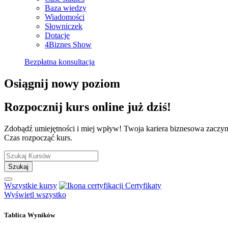
Baza wiedzy
Wiadomości
Słowniczek
Dotacje
4Biznes Show
Bezpłatna konsultacja
Osiągnij nowy poziom
Rozpocznij kurs online już dziś!
Zdobądź umiejętności i miej wpływ! Twoja kariera biznesowa zaczyna 
Czas rozpocząć kurs.
Szukaj
Wszystkie kursy
Certyfikaty
Wyświetl wszystko
Tablica Wyników