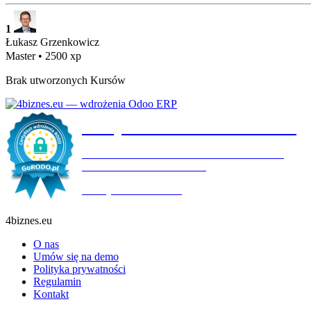
1
Łukasz Grzenkowicz
Master
•
2500 xp
Brak utworzonych Kursów
Certyfikat wdrożenia RODO
4BIZNES.EU SPÓŁKA Z OGRANICZONĄ
ODPOWIEDZIALNOŚCIĄ
Ważny do:
19.10.2027
4biznes.eu
O nas
Umów się na demo
Polityka prywatności
Regulamin
Kontakt