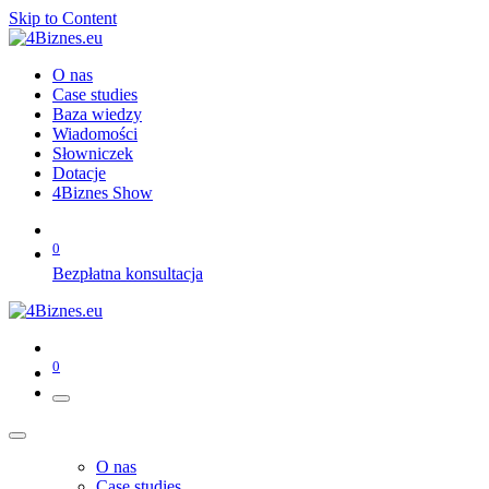
Skip to Content
O nas
Case studies
Baza wiedzy
Wiadomości
Słowniczek
Dotacje
4Biznes Show
0
Bezpłatna konsultacja
0
O nas
Case studies