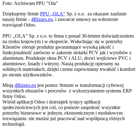
Foto: Archiwum PPU "Ola"
Dziękujemy firmie
PPU „OLA”
Sp. z o.o. za okazane zaufanie
naszej firmie -
4Biznes.eu
, i zawarcie umowy na wdrożenie
rozwiązań Odoo.
PPU „OLA” Sp. z o.o. to firma z ponad 30-letnim doświadczeniem
na rynku krajowym i w eksporcie. Wsłuchując się w potrzeby
Klientów oferuje produkty gwarantujące wysoką jakość i
funkcjonalność zarówno w zakresie stolarki PCV jak i wyrobów z
aluminium. Produkuje okna PCV i ALU, drzwi wejściowe PVC i
aluminiowe, fasady i witryny. Naszą produkcję opieramy na
solidnych materiałach, dzięki czemu zapewniamy trwałość i komfort
po stronie użytkowników.
Misją
4Biznes.eu
jest pomoc firmom w transformacji cyfrowej
wszystkich obszarów i procesów z wykorzystaniem systemu ERP
firmy Odoo.
Wśród aplikacji Odoo i dziesiątek tysięcy aplikacji
społecznościowych jest coś, co pomoże zaspokoić wszystkie
potrzeby biznesowe w jednym, ekonomicznym i modułowym
rozwiązaniu: nie musisz już pracować nad współpracą różnych
technologii.