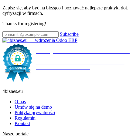
Zapisz się, aby być na bieżąco i poznawać najlepsze praktyki dot.
cyfryzacji w firmach.
Thanks for registering!
Subscribe
Certyfikat wdrożenia RODO
4BIZNES.EU SPÓŁKA Z OGRANICZONĄ
ODPOWIEDZIALNOŚCIĄ
Ważny do:
19.10.2027
4biznes.eu
O nas
Umów się na demo
Polityka prywatności
Regulamin
Kontakt
Nasze portale