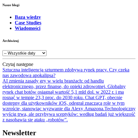
Nasze blogi
Baza wiedzy
Case Studies
Wiadomości
Archiwizuj
Czytaj następne
Sztuczna inteligencja szturmem zdobywa rynek pracy. Czy czeka
nas zawodowa apokalipsa?
AI zmienia zasady gry w wielu branżach: od handlu
elektronicznego, przez finanse, do opieki zdrowotnej. Globalny
rynek chat botów osiągnął wartość 5,1 mld dol. w 2022 r. i ma
rosnąć w tempie 23,3 proc. do 2030 roku. Chat GPT, obecnie
dostępny dla użytkowników iOS, odegrał znaczącą rolę w tym
wzroście, stanowiąc wyzwanie dla Alexy Amazona.Technologiczny
wyścig trwa, ale przybywa sceptyków: według badań już większość
z nasobawia się ataku „robotów”.
Newsletter