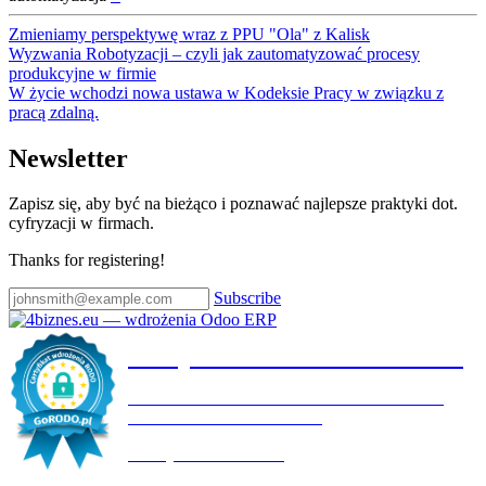
Zmieniamy perspektywę wraz z PPU "Ola" z Kalisk
Wyzwania Robotyzacji – czyli jak zautomatyzować procesy
produkcyjne w firmie
W życie wchodzi nowa ustawa w Kodeksie Pracy w związku z
pracą zdalną.
Newsletter
Zapisz się, aby być na bieżąco i poznawać najlepsze praktyki dot.
cyfryzacji w firmach.
Thanks for registering!
Subscribe
Certyfikat wdrożenia RODO
4BIZNES.EU SPÓŁKA Z OGRANICZONĄ
ODPOWIEDZIALNOŚCIĄ
Ważny do:
19.10.2027