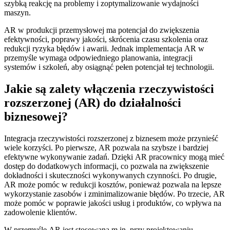
szybką reakcję na problemy i zoptymalizowanie wydajności
maszyn.
AR w produkcji przemysłowej ma potencjał do zwiększenia
efektywności, poprawy jakości, skrócenia czasu szkolenia oraz
redukcji ryzyka błędów i awarii. Jednak implementacja AR w
przemyśle wymaga odpowiedniego planowania, integracji
systemów i szkoleń, aby osiągnąć pełen potencjał tej technologii.
Jakie są zalety włączenia rzeczywistości
rozszerzonej (AR) do działalności
biznesowej?
Integracja rzeczywistości rozszerzonej z biznesem może przynieść
wiele korzyści. Po pierwsze, AR pozwala na szybsze i bardziej
efektywne wykonywanie zadań. Dzięki AR pracownicy mogą mieć
dostęp do dodatkowych informacji, co pozwala na zwiększenie
dokładności i skuteczności wykonywanych czynności. Po drugie,
AR może pomóc w redukcji kosztów, ponieważ pozwala na lepsze
wykorzystanie zasobów i zminimalizowanie błędów. Po trzecie, AR
może pomóc w poprawie jakości usług i produktów, co wpływa na
zadowolenie klientów.
W przemyśle AR jest stosowana m.in. przy projektowaniu