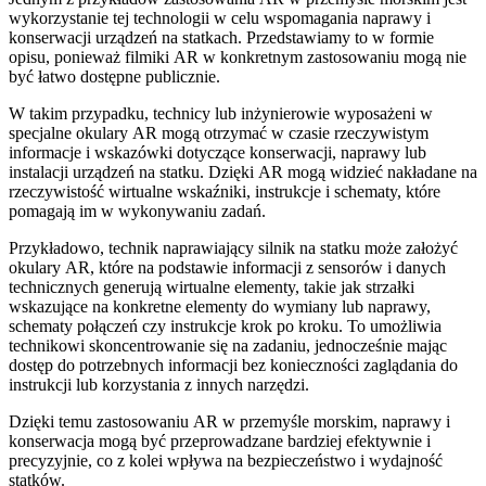
wykorzystanie tej technologii w celu wspomagania naprawy i
konserwacji urządzeń na statkach. Przedstawiamy to w formie
opisu, ponieważ filmiki AR w konkretnym zastosowaniu mogą nie
być łatwo dostępne publicznie.
W takim przypadku, technicy lub inżynierowie wyposażeni w
specjalne okulary AR mogą otrzymać w czasie rzeczywistym
informacje i wskazówki dotyczące konserwacji, naprawy lub
instalacji urządzeń na statku. Dzięki AR mogą widzieć nakładane na
rzeczywistość wirtualne wskaźniki, instrukcje i schematy, które
pomagają im w wykonywaniu zadań.
Przykładowo, technik naprawiający silnik na statku może założyć
okulary AR, które na podstawie informacji z sensorów i danych
technicznych generują wirtualne elementy, takie jak strzałki
wskazujące na konkretne elementy do wymiany lub naprawy,
schematy połączeń czy instrukcje krok po kroku. To umożliwia
technikowi skoncentrowanie się na zadaniu, jednocześnie mając
dostęp do potrzebnych informacji bez konieczności zaglądania do
instrukcji lub korzystania z innych narzędzi.
Dzięki temu zastosowaniu AR w przemyśle morskim, naprawy i
konserwacja mogą być przeprowadzane bardziej efektywnie i
precyzyjnie, co z kolei wpływa na bezpieczeństwo i wydajność
statków.