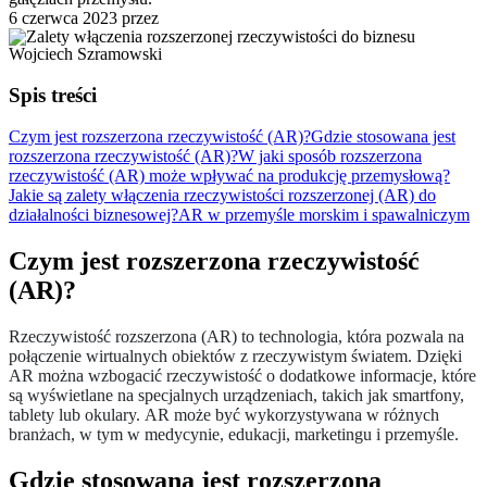
6 czerwca 2023
przez
Wojciech Szramowski
Spis treści
Czym jest rozszerzona rzeczywistość (AR)?
Gdzie stosowana jest
rozszerzona rzeczywistość (AR)?
W jaki sposób rozszerzona
rzeczywistość (AR) może wpływać na produkcję przemysłową?
Jakie są zalety włączenia rzeczywistości rozszerzonej (AR) do
działalności biznesowej?
AR w przemyśle morskim i spawalniczym
Czym jest rozszerzona rzeczywistość
(AR)?
Rzeczywistość rozszerzona (AR) to technologia, która pozwala na
połączenie wirtualnych obiektów z rzeczywistym światem. Dzięki
AR można wzbogacić rzeczywistość o dodatkowe informacje, które
są wyświetlane na specjalnych urządzeniach, takich jak smartfony,
tablety lub okulary. AR może być wykorzystywana w różnych
branżach, w tym w medycynie, edukacji, marketingu i przemyśle.
Gdzie stosowana jest rozszerzona