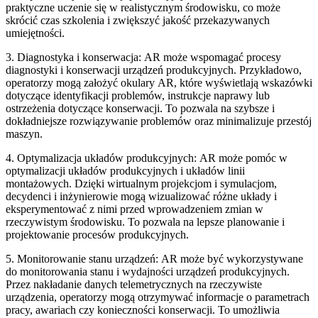
praktyczne uczenie się w realistycznym środowisku, co może
skrócić czas szkolenia i zwiększyć jakość przekazywanych
umiejętności.
3. Diagnostyka i konserwacja: AR może wspomagać procesy
diagnostyki i konserwacji urządzeń produkcyjnych. Przykładowo,
operatorzy mogą założyć okulary AR, które wyświetlają wskazówki
dotyczące identyfikacji problemów, instrukcje naprawy lub
ostrzeżenia dotyczące konserwacji. To pozwala na szybsze i
dokładniejsze rozwiązywanie problemów oraz minimalizuje przestój
maszyn.
4. Optymalizacja układów produkcyjnych: AR może pomóc w
optymalizacji układów produkcyjnych i układów linii
montażowych. Dzięki wirtualnym projekcjom i symulacjom,
decydenci i inżynierowie mogą wizualizować różne układy i
eksperymentować z nimi przed wprowadzeniem zmian w
rzeczywistym środowisku. To pozwala na lepsze planowanie i
projektowanie procesów produkcyjnych.
5. Monitorowanie stanu urządzeń: AR może być wykorzystywane
do monitorowania stanu i wydajności urządzeń produkcyjnych.
Przez nakładanie danych telemetrycznych na rzeczywiste
urządzenia, operatorzy mogą otrzymywać informacje o parametrach
pracy, awariach czy konieczności konserwacji. To umożliwia