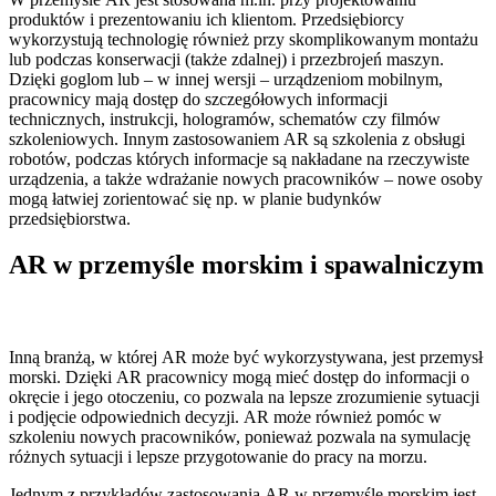
produktów i prezentowaniu ich klientom. Przedsiębiorcy
wykorzystują technologię również przy skomplikowanym montażu
lub podczas konserwacji (także zdalnej) i przezbrojeń maszyn.
Dzięki goglom lub – w innej wersji – urządzeniom mobilnym,
pracownicy mają dostęp do szczegółowych informacji
technicznych, instrukcji, hologramów, schematów czy filmów
szkoleniowych. Innym zastosowaniem AR są szkolenia z obsługi
robotów, podczas których informacje są nakładane na rzeczywiste
urządzenia, a także wdrażanie nowych pracowników – nowe osoby
mogą łatwiej zorientować się np. w planie budynków
przedsiębiorstwa.
AR w przemyśle morskim i spawalniczym
Inną branżą, w której AR może być wykorzystywana, jest przemysł
morski. Dzięki AR pracownicy mogą mieć dostęp do informacji o
okręcie i jego otoczeniu, co pozwala na lepsze zrozumienie sytuacji
i podjęcie odpowiednich decyzji. AR może również pomóc w
szkoleniu nowych pracowników, ponieważ pozwala na symulację
różnych sytuacji i lepsze przygotowanie do pracy na morzu.
Jednym z przykładów zastosowania AR w przemyśle morskim jest