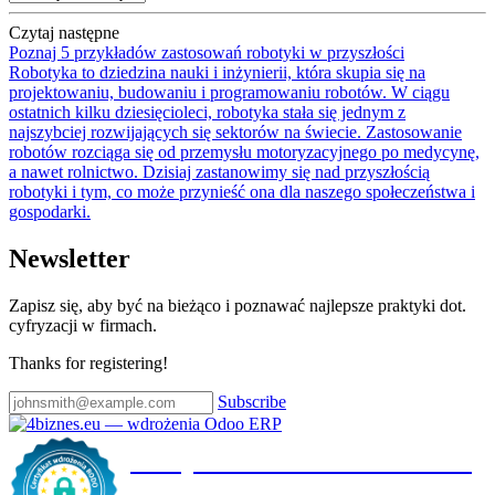
Czytaj następne
Poznaj 5 przykładów zastosowań robotyki w przyszłości
Robotyka to dziedzina nauki i inżynierii, która skupia się na
projektowaniu, budowaniu i programowaniu robotów. W ciągu
ostatnich kilku dziesięcioleci, robotyka stała się jednym z
najszybciej rozwijających się sektorów na świecie. Zastosowanie
robotów rozciąga się od przemysłu motoryzacyjnego po medycynę,
a nawet rolnictwo. Dzisiaj zastanowimy się nad przyszłością
robotyki i tym, co może przynieść ona dla naszego społeczeństwa i
gospodarki.
Newsletter
Zapisz się, aby być na bieżąco i poznawać najlepsze praktyki dot.
cyfryzacji w firmach.
Thanks for registering!
Subscribe
Certyfikat wdrożenia RODO