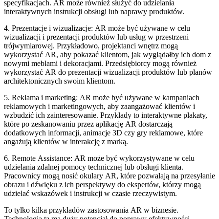
specyfikacjach. AR może również służyć do udzielania
interaktywnych instrukcji obsługi lub naprawy produktów.
4. Prezentacje i wizualizacje: AR może być używane w celu
wizualizacji i prezentacji produktów lub usług w przestrzeni
trójwymiarowej. Przykładowo, projektanci wnętrz mogą
wykorzystać AR, aby pokazać klientom, jak wyglądałby ich dom z
nowymi meblami i dekoracjami. Przedsiębiorcy mogą również
wykorzystać AR do prezentacji wizualizacji produktów lub planów
architektonicznych swoim klientom.
5. Reklama i marketing: AR może być używane w kampaniach
reklamowych i marketingowych, aby zaangażować klientów i
wzbudzić ich zainteresowanie. Przykłady to interaktywne plakaty,
które po zeskanowaniu przez aplikację AR dostarczają
dodatkowych informacji, animacje 3D czy gry reklamowe, które
angażują klientów w interakcję z marką.
6. Remote Assistance: AR może być wykorzystywane w celu
udzielania zdalnej pomocy technicznej lub obsługi klienta.
Pracownicy mogą nosić okulary AR, które pozwalają na przesyłanie
obrazu i dźwięku z ich perspektywy do ekspertów, którzy mogą
udzielać wskazówek i instrukcji w czasie rzeczywistym.
To tylko kilka przykładów zastosowania AR w biznesie.
Technologia ta ma duży potencjał do poprawy efektywności,