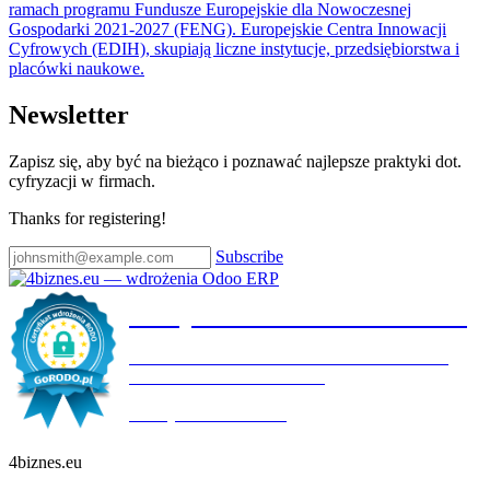
ramach programu Fundusze Europejskie dla Nowoczesnej
Gospodarki 2021-2027 (FENG). Europejskie Centra Innowacji
Cyfrowych (EDIH), skupiają liczne instytucje, przedsiębiorstwa i
placówki naukowe.
Newsletter
Zapisz się, aby być na bieżąco i poznawać najlepsze praktyki dot.
cyfryzacji w firmach.
Thanks for registering!
Subscribe
Certyfikat wdrożenia RODO
4BIZNES.EU SPÓŁKA Z OGRANICZONĄ
ODPOWIEDZIALNOŚCIĄ
Ważny do:
19.10.2027
4biznes.eu