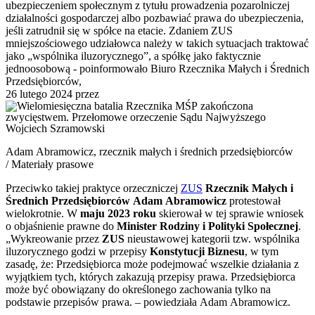
ubezpieczeniem społecznym z tytułu prowadzenia pozarolniczej
działalności gospodarczej albo pozbawiać prawa do ubezpieczenia,
jeśli zatrudnił się w spółce na etacie. Zdaniem ZUS
mniejszościowego udziałowca należy w takich sytuacjach traktować
jako „wspólnika iluzorycznego”, a spółkę jako faktycznie
jednoosobową - poinformowało Biuro Rzecznika Małych i Średnich
Przedsiębiorców,
26 lutego 2024
przez
Wojciech Szramowski
Adam Abramowicz, rzecznik małych i średnich przedsiębiorców
/ Materiały prasowe
Przeciwko takiej praktyce orzeczniczej
ZUS
Rzecznik Małych i
Średnich Przedsiębiorców Adam Abramowicz
protestował
wielokrotnie. W
maju 2023 roku
skierował w tej sprawie wniosek
o objaśnienie prawne do
Minister Rodziny i Polityki Społecznej
.
„Wykreowanie przez
ZUS
nieustawowej kategorii tzw. wspólnika
iluzorycznego godzi w przepisy
Konstytucji Biznesu
, w tym
zasadę, że: Przedsiębiorca może podejmować wszelkie działania z
wyjątkiem tych, których zakazują przepisy prawa. Przedsiębiorca
może być obowiązany do określonego zachowania tylko na
podstawie przepisów prawa. – powiedziała Adam Abramowicz.