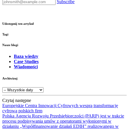
Subscribe
Udostępnij ten artykuł
Tagi
Nasze blogi
Baza wiedzy
Case Studies
Wiadomości
Archiwizuj
Czytaj następne
Europejskie Centra Innowacji Cyfrowych wesprą transformację
cyfrową polskich firm
Polska Agencja Rozwoju Przedsiębiorczości (PARP) jest w trakcie
procesu podpisywania umów z operatorami wyłonionymi w
działaniu „Współfinansowanie działań EDIH” realizowanego w