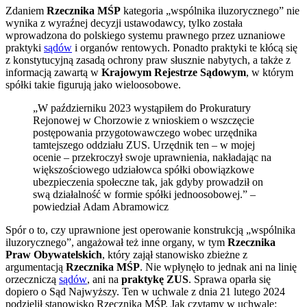
Zdaniem
Rzecznika MŚP
kategoria „wspólnika iluzorycznego” nie
wynika z wyraźnej decyzji ustawodawcy, tylko została
wprowadzona do polskiego systemu prawnego przez uznaniowe
praktyki
sądów
i organów rentowych. Ponadto praktyki te kłócą się
z konstytucyjną zasadą ochrony praw słusznie nabytych, a także z
informacją zawartą w
Krajowym Rejestrze Sądowym
, w którym
spółki takie figurują jako wieloosobowe.
„W październiku 2023 wystąpiłem do Prokuratury
Rejonowej w Chorzowie z wnioskiem o wszczęcie
postępowania przygotowawczego wobec urzędnika
tamtejszego oddziału ZUS. Urzędnik ten – w mojej
ocenie – przekroczył swoje uprawnienia, nakładając na
większościowego udziałowca spółki obowiązkowe
ubezpieczenia społeczne tak, jak gdyby prowadził on
swą działalność w formie spółki jednoosobowej.” –
powiedział Adam Abramowicz
Spór o to, czy uprawnione jest operowanie konstrukcją „wspólnika
iluzorycznego”, angażował też inne organy, w tym
Rzecznika
Praw Obywatelskich
, który zajął stanowisko zbieżne z
argumentacją
Rzecznika MŚP
. Nie wpłynęło to jednak ani na linię
orzeczniczą
sądów
, ani na
praktykę ZUS
. Sprawa oparła się
dopiero o Sąd Najwyższy. Ten w uchwale z dnia 21 lutego 2024
podzielił stanowisko Rzecznika MŚP. Jak czytamy w uchwale: