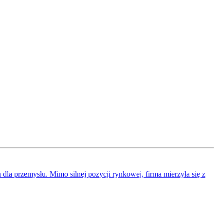
 dla przemysłu. Mimo silnej pozycji rynkowej, firma mierzyła się z