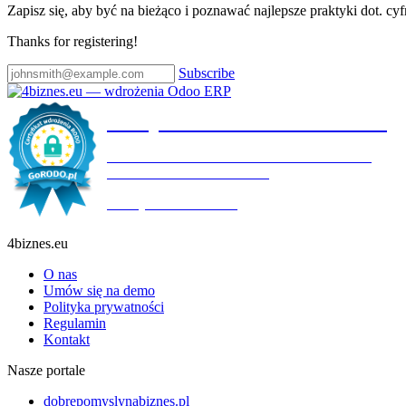
Zapisz się, aby być na bieżąco i poznawać najlepsze praktyki dot. cy
Thanks for registering!
Subscribe
Certyfikat wdrożenia RODO
4BIZNES.EU SPÓŁKA Z OGRANICZONĄ
ODPOWIEDZIALNOŚCIĄ
Ważny do:
19.10.2027
4biznes.eu
O nas
Umów się na demo
Polityka prywatności
Regulamin
Kontakt
Nasze portale
dobrepomyslynabiznes.pl