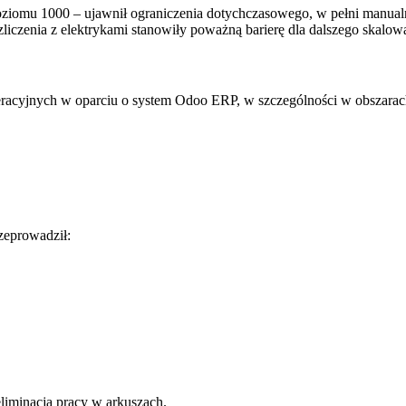
poziomu 1000 – ujawnił ograniczenia dotychczasowego, w pełni manua
liczenia z elektrykami stanowiły poważną barierę dla dalszego skalowa
racyjnych w oparciu o system Odoo ERP, w szczególności w obszarac
zeprowadził:
liminacja pracy w arkuszach.