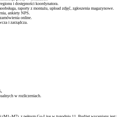
regionu i dostępności koordynatora.
oobsługa, raporty z montażu, upload zdjęć, zgłoszenia magazynowe.
nia, ankiety NPS.
, zamówienia online.
wcza i zarządcza.
%,
alnych w rozliczeniach.
 (M1–M7), z pełnym Go-Live w tygodniu 11. Budżet wyceniany jest i