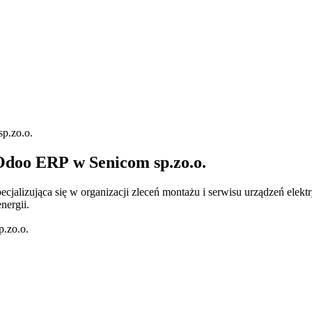
p.zo.o.
Odoo ERP w Senicom sp.zo.o.
pecjalizująca się w organizacji zleceń montażu i serwisu urządzeń el
nergii.