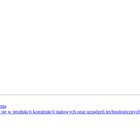
mia
a się w produkcji konstrukcji stalowych oraz urządzeń technologicznych