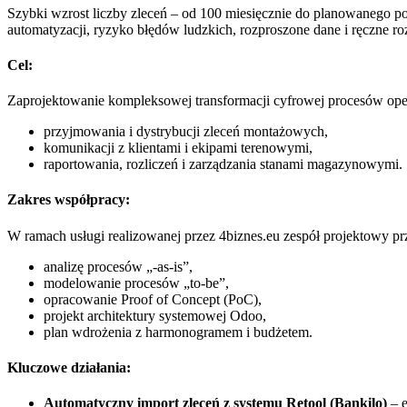
Szybki wzrost liczby zleceń – od 100 miesięcznie do planowanego 
automatyzacji, ryzyko błędów ludzkich, rozproszone dane i ręczne roz
Cel:
Zaprojektowanie kompleksowej transformacji cyfrowej procesów ope
przyjmowania i dystrybucji zleceń montażowych,
komunikacji z klientami i ekipami terenowymi,
raportowania, rozliczeń i zarządzania stanami magazynowymi.
Zakres współpracy:
W ramach usługi realizowanej przez 4biznes.eu zespół projektowy pr
analizę procesów „-as-is”,
modelowanie procesów „to-be”,
opracowanie Proof of Concept (PoC),
projekt architektury systemowej Odoo,
plan wdrożenia z harmonogramem i budżetem.
Kluczowe działania:
Automatyczny import zleceń z systemu Retool (Bankilo)
– e