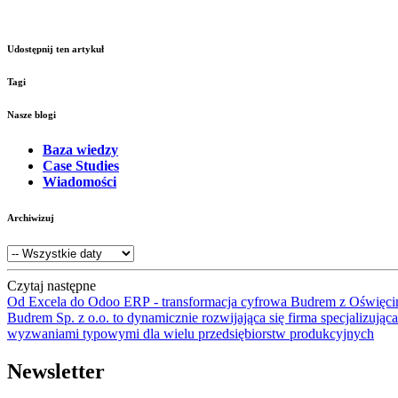
Udostępnij ten artykuł
Tagi
Nasze blogi
Baza wiedzy
Case Studies
Wiadomości
Archiwizuj
Czytaj następne
Od Excela do Odoo ERP - transformacja cyfrowa Budrem z Oświęci
Budrem Sp. z o.o. to dynamicznie rozwijająca się firma specjalizując
wyzwaniami typowymi dla wielu przedsiębiorstw produkcyjnych
Newsletter