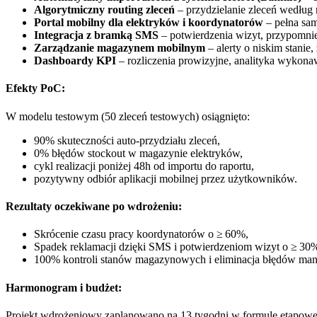
Algorytmiczny routing zleceń
– przydzielanie zleceń według 
Portal mobilny dla elektryków i koordynatorów
– pełna sam
Integracja z bramką SMS
– potwierdzenia wizyt, przypomnie
Zarządzanie magazynem mobilnym
– alerty o niskim stanie
Dashboardy KPI
– rozliczenia prowizyjne, analityka wykona
Efekty PoC:
W modelu testowym (50 zleceń testowych) osiągnięto:
90% skuteczności auto-przydziału zleceń,
0% błędów stockout w magazynie elektryków,
cykl realizacji poniżej 48h od importu do raportu,
pozytywny odbiór aplikacji mobilnej przez użytkowników.
Rezultaty oczekiwane po wdrożeniu:
Skrócenie czasu pracy koordynatorów o ≥ 60%,
Spadek reklamacji dzięki SMS i potwierdzeniom wizyt o ≥ 30
100% kontroli stanów magazynowych i eliminacja błędów manu
Harmonogram i budżet:
Projekt wdrożeniowy zaplanowano na 13 tygodni w formule etapowej