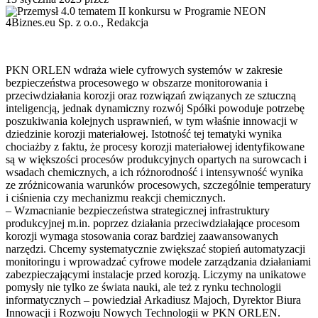
4Biznes.eu Sp. z o.o., Redakcja
PKN ORLEN wdraża wiele cyfrowych systemów w zakresie
bezpieczeństwa procesowego w obszarze monitorowania i
przeciwdziałania korozji oraz rozwiązań związanych ze sztuczną
inteligencją, jednak dynamiczny rozwój Spółki powoduje potrzebę
poszukiwania kolejnych usprawnień, w tym właśnie innowacji w
dziedzinie korozji materiałowej. Istotność tej tematyki wynika
chociażby z faktu, że procesy korozji materiałowej identyfikowane
są w większości procesów produkcyjnych opartych na surowcach i
wsadach chemicznych, a ich różnorodność i intensywność wynika
ze zróżnicowania warunków procesowych, szczególnie temperatury
i ciśnienia czy mechanizmu reakcji chemicznych.
– Wzmacnianie bezpieczeństwa strategicznej infrastruktury
produkcyjnej m.in. poprzez działania przeciwdziałające procesom
korozji wymaga stosowania coraz bardziej zaawansowanych
narzędzi. Chcemy systematycznie zwiększać stopień automatyzacji
monitoringu i wprowadzać cyfrowe modele zarządzania działaniami
zabezpieczającymi instalacje przed korozją. Liczymy na unikatowe
pomysły nie tylko ze świata nauki, ale też z rynku technologii
informatycznych – powiedział Arkadiusz Majoch, Dyrektor Biura
Innowacji i Rozwoju Nowych Technologii w PKN ORLEN.