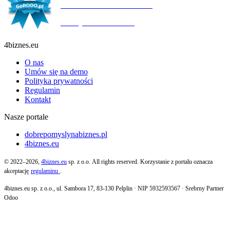
ODPOWIEDZIALNOŚCIĄ
Ważny do:
19.10.2027
4biznes.eu
O nas
Umów się na demo
Polityka prywatności
Regulamin
Kontakt
Nasze portale
dobrepomyslynabiznes.pl
4biznes.eu
© 2022–2026,
4biznes.eu
sp. z o.o. All rights reserved. Korzystanie z portalu oznacza
akceptację
regulaminu
.
4biznes.eu sp. z o.o., ul. Sambora 17, 83-130 Pelplin · NIP 5932593567 · Srebrny Partner
Odoo