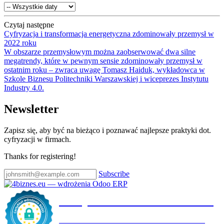
Czytaj następne
Cyfryzacja i transformacja energetyczna zdominowały przemysł w
2022 roku
W obszarze przemysłowym można zaobserwować dwa silne
megatrendy, które w pewnym sensie zdominowały przemysł w
ostatnim roku – zwraca uwagę Tomasz Haiduk, wykładowca w
Szkole Biznesu Politechniki Warszawskiej i wiceprezes Instytutu
Industry 4.0.
Newsletter
Zapisz się, aby być na bieżąco i poznawać najlepsze praktyki dot.
cyfryzacji w firmach.
Thanks for registering!
Subscribe
Certyfikat wdrożenia RODO
4BIZNES.EU SPÓŁKA Z OGRANICZONĄ