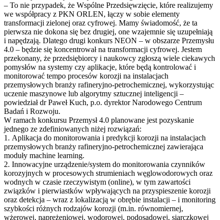
– To nie przypadek, że Wspólne Przedsięwzięcie, które realizujemy
we współpracy z PKN ORLEN, łączy w sobie elementy
transformacji zielonej oraz cyfrowej. Mamy świadomość, że ta
pierwsza nie dokona się bez drugiej, one wzajemnie się uzupełniają
i napędzają. Dlatego drugi konkurs NEON – w obszarze Przemysłu
4.0 – będzie się koncentrował na transformacji cyfrowej. Jestem
przekonany, że przedsiębiorcy i naukowcy zgłoszą wiele ciekawych
pomysłów na systemy czy aplikacje, które będą kontrolować i
monitorować tempo procesów korozji na instalacjach
przemysłowych branży rafineryjno-petrochemicznej, wykorzystując
uczenie maszynowe lub algorytmy sztucznej inteligencji –
powiedział dr Paweł Kuch, p.o. dyrektor Narodowego Centrum
Badań i Rozwoju.
W ramach konkursu Przemysł 4.0 planowane jest pozyskanie
jednego ze zdefiniowanych niżej rozwiązań:
1. Aplikacja do monitorowania i predykcji korozji na instalacjach
przemysłowych branży rafineryjno-petrochemicznej zawierająca
moduły machine learning.
2. Innowacyjne urządzenie/system do monitorowania czynników
korozyjnych w procesowych strumieniach węglowodorowych oraz
wodnych w czasie rzeczywistym (online), w tym zawartości
związków i pierwiastków wpływających na przyspieszenie korozji
oraz detekcja – wraz z lokalizacją w obrębie instalacji – i monitoring
szybkości różnych rodzajów korozji (m.in. równomiernej,
wżerowej, naprężeniowej, wodorowej, podosadowej, siarczkowej