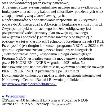
oraz spowodowanej przez kwasy naftenowe).
3. Telemetryczny system centralnego nadzoru nad prawidłowością
funkcjonowania ochrony katodowej zbiorników podziemnych wraz
z mapą interaktywną zdarzeń awaryjnych.
Nabór wniosków o dofinansowanie rozpocznie się 27 stycznia i
potrwa do 31 marca 2023 r. Alokacja w konkursie wynosi 8 mln zł.
Zwycięski projekt w ramach tego budżetu zobligowany jest
przeprowadzić zadeklarowany plan rozwoju zgłoszonego
rozwiązania i podnieść jego zaawansowanie o co najmniej 2
poziomy wyżej w klasyfikacji Technology Readiness Levels (TRL).
Przemysł 4.0 jest drugim konkursem programu NEON w 2022 r. W
tym roku ogłoszone zostaną jeszcze konkursy w kategoriach
„Dekarbonizacja” oraz „Gospodarka Obiegu Zamkniętego”.
Program NEON jest realizowany na mocy umowy, podpisanej
przez PKN ORLEN i NCBR w grudniu 2021 roku. Na
finansowanie prac nad projektami o najwyższym potencjale rozwoju
PKN ORLEN i NCBR przeznaczają po 100 mln zł.
Dokumentację konkursową można znaleźć na stronie internetowej
Narodowego Centrum Badań i Rozwoju pod linkiem:
https://www.gov.pl/web/ncbr/neon-ii
w
Wiadomości
4Biznes.eu Sp. z o.o., Redakcja
13 stycznia 2023