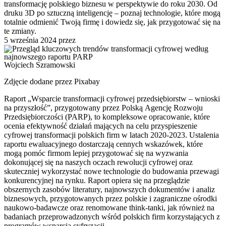
transformację polskiego biznesu w perspektywie do roku 2030. Od
druku 3D po sztuczną inteligencję – poznaj technologie, które mogą
totalnie odmienić Twoją firmę i dowiedz się, jak przygotować się na
te zmiany.
5 września 2024
przez
Wojciech Szramowski
Zdjęcie dodane przez Pixabay
Raport „Wsparcie transformacji cyfrowej przedsiębiorstw – wnioski
na przyszłość”, przygotowany przez Polską Agencję Rozwoju
Przedsiębiorczości (PARP), to kompleksowe opracowanie, które
ocenia efektywność działań mających na celu przyspieszenie
cyfrowej transformacji polskich firm w latach 2020-2023. Ustalenia
raportu ewaluacyjnego dostarczają cennych wskazówek, które
mogą pomóc firmom lepiej przygotować się na wyzwania
dokonującej się na naszych oczach rewolucji cyfrowej oraz
skuteczniej wykorzystać nowe technologie do budowania przewagi
konkurencyjnej na rynku. Raport opiera się na przeglądzie
obszernych zasobów literatury, najnowszych dokumentów i analiz
biznesowych, przygotowanych przez polskie i zagraniczne ośrodki
naukowo-badawcze oraz renomowane think-tanki, jak również na
badaniach przeprowadzonych wśród polskich firm korzystających z
programów wsparcia cyfryzacji.