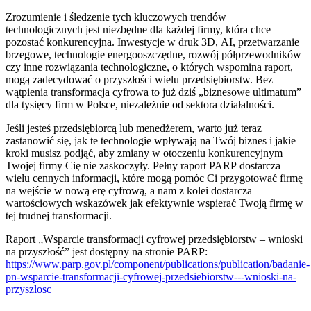
Zrozumienie i śledzenie tych kluczowych trendów
technologicznych jest niezbędne dla każdej firmy, która chce
pozostać konkurencyjna. Inwestycje w druk 3D, AI, przetwarzanie
brzegowe, technologie energooszczędne, rozwój półprzewodników
czy inne rozwiązania technologiczne, o których wspomina raport,
mogą zadecydować o przyszłości wielu przedsiębiorstw. Bez
wątpienia transformacja cyfrowa to już dziś „biznesowe ultimatum”
dla tysięcy firm w Polsce, niezależnie od sektora działalności.
Jeśli jesteś przedsiębiorcą lub menedżerem, warto już teraz
zastanowić się, jak te technologie wpływają na Twój biznes i jakie
kroki musisz podjąć, aby zmiany w otoczeniu konkurencyjnym
Twojej firmy Cię nie zaskoczyły. Pełny raport PARP dostarcza
wielu cennych informacji, które mogą pomóc Ci przygotować firmę
na wejście w nową erę cyfrową, a nam z kolei dostarcza
wartościowych wskazówek jak efektywnie wspierać Twoją firmę w
tej trudnej transformacji.
Raport „Wsparcie transformacji cyfrowej przedsiębiorstw – wnioski
na przyszłość” jest dostępny na stronie PARP:
https://www.parp.gov.pl/component/publications/publication/badanie-
pn-wsparcie-transformacji-cyfrowej-przedsiebiorstw---wnioski-na-
przyszlosc