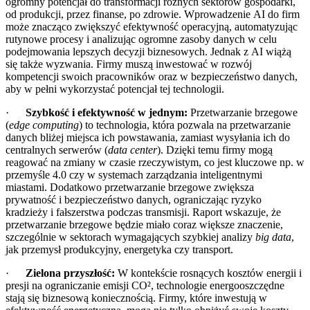
ogromny potencjał do transformacji różnych sektorów gospodarki,
od produkcji, przez finanse, po zdrowie. Wprowadzenie AI do firm
może znacząco zwiększyć efektywność operacyjną, automatyzując
rutynowe procesy i analizując ogromne zasoby danych w celu
podejmowania lepszych decyzji biznesowych. Jednak z AI wiążą
się także wyzwania. Firmy muszą inwestować w rozwój
kompetencji swoich pracowników oraz w bezpieczeństwo danych,
aby w pełni wykorzystać potencjał tej technologii.
·
Szybkość i efektywność w jednym:
Przetwarzanie brzegowe
(
edge computing
) to technologia, która pozwala na przetwarzanie
danych bliżej miejsca ich powstawania, zamiast wysyłania ich do
centralnych serwerów (
data center
). Dzięki temu firmy mogą
reagować na zmiany w czasie rzeczywistym, co jest kluczowe np. w
przemyśle 4.0 czy w systemach zarządzania inteligentnymi
miastami. Dodatkowo przetwarzanie brzegowe zwiększa
prywatność i bezpieczeństwo danych, ograniczając ryzyko
kradzieży i fałszerstwa podczas transmisji. Raport wskazuje, że
przetwarzanie brzegowe będzie miało coraz większe znaczenie,
szczególnie w sektorach wymagających szybkiej analizy
big data
,
jak przemysł produkcyjny, energetyka czy transport.
·
Zielona przyszłość:
W kontekście rosnących kosztów energii i
presji na ograniczanie emisji CO², technologie energooszczędne
stają się biznesową koniecznością. Firmy, które inwestują w