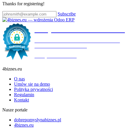
Thanks for registering!
Subscribe
Certyfikat wdrożenia RODO
4BIZNES.EU SPÓŁKA Z OGRANICZONĄ
ODPOWIEDZIALNOŚCIĄ
Ważny do:
19.10.2027
4biznes.eu
O nas
Umów się na demo
Polityka prywatności
Regulamin
Kontakt
Nasze portale
dobrepomyslynabiznes.pl
4biznes.eu