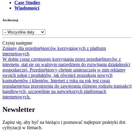
Case Studies
Wiadomości
Archiwizuj
Czytaj następne
Zmiany dla przedsiębiorców korzystających z platform
internetowych
W dobie coraz częstszego korzystania przez przedsiębiorców z
internetu, stał się on ważnym narzędziem do rozwijania działalności
gospodarczej. Przedsiębiorcy chętnie umieszczają w nim reklamy
swoich usług i produktów, jak również poszukują nowych
kontrahentów i klientów. Internet z roku na rok jest coraz
popularniejszą przestrzenią do zawierania różnego rodzaju transakcji
handlowych, szczególnie na największych platformach
internetowych.
Newsletter
Zapisz się, aby być na bieżąco i poznawać najlepsze praktyki dot.
cyfryzacji w firmach.