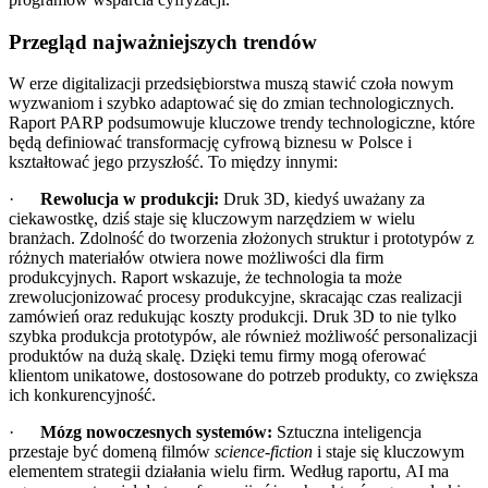
Przegląd najważniejszych trendów
W erze digitalizacji przedsiębiorstwa muszą stawić czoła nowym
wyzwaniom i szybko adaptować się do zmian technologicznych.
Raport PARP podsumowuje kluczowe trendy technologiczne, które
będą definiować transformację cyfrową biznesu w Polsce i
kształtować jego przyszłość. To między innymi:
·
Rewolucja w produkcji:
Druk 3D, kiedyś uważany za
ciekawostkę, dziś staje się kluczowym narzędziem w wielu
branżach. Zdolność do tworzenia złożonych struktur i prototypów z
różnych materiałów otwiera nowe możliwości dla firm
produkcyjnych. Raport wskazuje, że technologia ta może
zrewolucjonizować procesy produkcyjne, skracając czas realizacji
zamówień oraz redukując koszty produkcji. Druk 3D to nie tylko
szybka produkcja prototypów, ale również możliwość personalizacji
produktów na dużą skalę. Dzięki temu firmy mogą oferować
klientom unikatowe, dostosowane do potrzeb produkty, co zwiększa
ich konkurencyjność.
·
Mózg nowoczesnych systemów:
Sztuczna inteligencja
przestaje być domeną filmów
science-fiction
i staje się kluczowym
elementem strategii działania wielu firm. Według raportu, AI ma