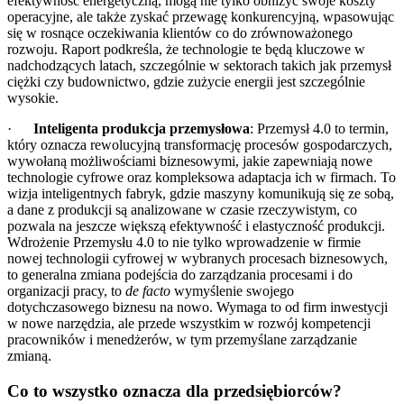
efektywność energetyczną, mogą nie tylko obniżyć swoje koszty
operacyjne, ale także zyskać przewagę konkurencyjną, wpasowując
się w rosnące oczekiwania klientów co do zrównoważonego
rozwoju. Raport podkreśla, że technologie te będą kluczowe w
nadchodzących latach, szczególnie w sektorach takich jak przemysł
ciężki czy budownictwo, gdzie zużycie energii jest szczególnie
wysokie.
·
Inteligenta produkcja przemysłowa
: Przemysł 4.0 to termin,
który oznacza rewolucyjną transformację procesów gospodarczych,
wywołaną możliwościami biznesowymi, jakie zapewniają nowe
technologie cyfrowe oraz kompleksowa adaptacja ich w firmach. To
wizja inteligentnych fabryk, gdzie maszyny komunikują się ze sobą,
a dane z produkcji są analizowane w czasie rzeczywistym, co
pozwala na jeszcze większą efektywność i elastyczność produkcji.
Wdrożenie Przemysłu 4.0 to nie tylko wprowadzenie w firmie
nowej technologii cyfrowej w wybranych procesach biznesowych,
to generalna zmiana podejścia do zarządzania procesami i do
organizacji pracy, to
de facto
wymyślenie swojego
dotychczasowego biznesu na nowo. Wymaga to od firm inwestycji
w nowe narzędzia, ale przede wszystkim w rozwój kompetencji
pracowników i menedżerów, w tym przemyślane zarządzanie
zmianą.
Co to wszystko oznacza dla przedsiębiorców?