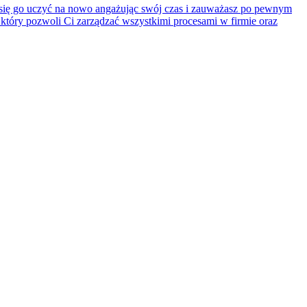
z się go uczyć na nowo angażując swój czas i zauważasz po pewnym
, który pozwoli Ci zarządzać wszystkimi procesami w firmie oraz