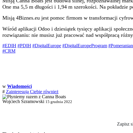
Misją
Canna Boats
jest budowa silnej, rozpoznawalnej mark
One ma 5,5 m długości i 1,94 m szerokości. Na pokładzie p
Misją
4Biznes.eu
jest pomoc firmom w transformacji cyfro
Wśród aplikacji Odoo i dziesiątek tysięcy aplikacji społ
rozwiązaniu: nie musisz już pracować nad współpracą różn
#EDIH
#PDIH
#DigitalEurope
#DigitalEuropeProgram
#Pomeranian
​
#CRM
w
Wiadomości
#
Zainteresują Ciebie również
Wojciech Szramowski
15 grudnia 2022
Zapisz s