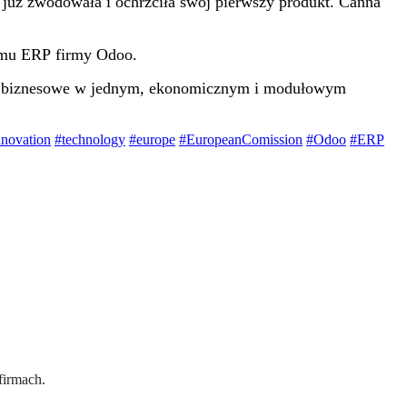
 już zwodowała i ochrzciła swój pierwszy produkt. Canna
emu ERP firmy Odoo.
zeby biznesowe w jednym, ekonomicznym i modułowym
nnovation
#technology
#europe
#EuropeanComission
#Odoo
#ERP
 firmach.