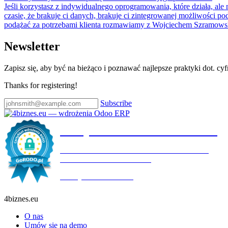
Jeśli korzystasz z indywidualnego oprogramowania, które działa, a
czasie, że brakuje ci danych, brakuje ci zintegrowanej możliwości p
podążać za potrzebami klienta rozmawiamy z Wojciechem Szramowski
Newsletter
Zapisz się, aby być na bieżąco i poznawać najlepsze praktyki dot. cy
Thanks for registering!
Subscribe
Certyfikat wdrożenia RODO
4BIZNES.EU SPÓŁKA Z OGRANICZONĄ
ODPOWIEDZIALNOŚCIĄ
Ważny do:
19.10.2027
4biznes.eu
O nas
Umów się na demo