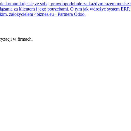
le nie komunikuje się ze sobą, prawdopodobnie za każdym razem musis
odążania za klientem i jego potrzebami. O tym jak wdrożyć system ERP
m, założycielem 4biznes.eu - Partnera Odoo.
fryzacji w firmach.