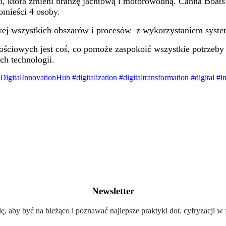
i, która zmieni branżę jachtową i motorowodną. Canna Boats
omieści 4 osoby.
wej wszystkich obszarów i procesów z wykorzystaniem syst
ecznościowych jest coś, co pomoże zaspokoić wszystkie potr
ych technologii.
DigitalInnovationHub
#digitalization
#digitaltransformation
#digital
#i
Newsletter
ię, aby być na bieżąco i poznawać najlepsze praktyki dot. cyfryzacji w