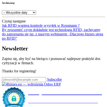
Archiwizuj
Czytaj następne
Jak RFID wspiera kontrolę wysyłek w Rossmann ?
By zrozumieć czym dokładnie jest technologia RFID, zachęcamy
do zapoznania się np. z naszym webinarem „Dlaczego biznes sięga
po RFID”
Newsletter
Zapisz się, aby być na bieżąco i poznawać najlepsze praktyki dot.
cyfryzacji w firmach.
Thanks for registering!
Subscribe
Certyfikat wdrożenia RODO
4BIZNES.EU SPÓŁKA Z OGRANICZONĄ
ODPOWIEDZIALNOŚCIĄ