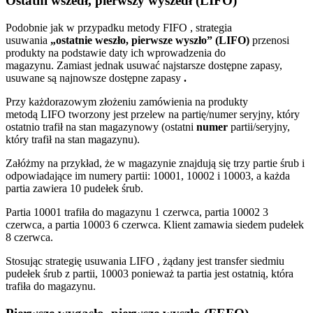
Ostatni wszedł, pierwszy wyszedł (LIFO)
Podobnie jak w przypadku metody FIFO , strategia
usuwania
„ostatnie weszło, pierwsze wyszło” (LIFO)
przenosi
produkty na podstawie daty ich wprowadzenia do
magazynu. Zamiast jednak usuwać najstarsze dostępne zapasy,
usuwane są najnowsze dostępne zapasy
.
Przy każdorazowym złożeniu zamówienia na produkty
metodą LIFO tworzony jest przelew na partię/numer seryjny, który
ostatnio trafił na stan magazynowy (ostatni
numer
partii/seryjny,
który trafił na stan magazynu).
Załóżmy na przykład, że w magazynie znajdują się trzy partie śrub i
odpowiadające im numery partii: 10001, 10002 i 10003, a każda
partia zawiera 10 pudełek śrub.
Partia 10001 trafiła do magazynu 1 czerwca, partia 10002 3
czerwca, a partia 10003 6 czerwca. Klient zamawia siedem pudełek
8 czerwca.
Stosując strategię usuwania LIFO , żądany jest transfer siedmiu
pudełek śrub z partii, 10003 ponieważ ta partia jest ostatnią, która
trafiła do magazynu.