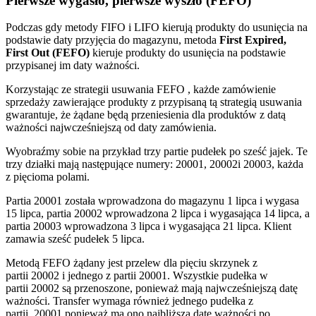
Pierwsze wygasło, pierwsze wyszło (FEFO)
Podczas gdy metody FIFO i LIFO kierują produkty do usunięcia na
podstawie daty przyjęcia do magazynu, metoda
First Expired,
First Out (FEFO)
kieruje produkty do usunięcia na podstawie
przypisanej im daty ważności.
Korzystając ze strategii usuwania FEFO , każde zamówienie
sprzedaży zawierające produkty z przypisaną tą strategią usuwania
gwarantuje, że żądane będą przeniesienia dla produktów z datą
ważności najwcześniejszą od daty zamówienia.
Wyobraźmy sobie na przykład trzy partie pudełek po sześć jajek. Te
trzy działki mają następujące numery: 20001, 20002i 20003, każda
z pięcioma polami.
Partia 20001 została wprowadzona do magazynu 1 lipca i wygasa
15 lipca, partia 20002 wprowadzona 2 lipca i wygasająca 14 lipca, a
partia 20003 wprowadzona 3 lipca i wygasająca 21 lipca. Klient
zamawia sześć pudełek 5 lipca.
Metodą FEFO żądany jest przelew dla pięciu skrzynek z
partii 20002 i jednego z partii 20001. Wszystkie pudełka w
partii 20002 są przenoszone, ponieważ mają najwcześniejszą datę
ważności. Transfer wymaga również jednego pudełka z
partii, 20001 ponieważ ma ono najbliższą datę ważności po