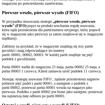
magazynu po potwierdzeniu zamówienia.
Pierwsze weszło, pierwsze wyszło (FIFO)
W przypadku stosowania strategii
„pierwsze weszło, pierwsze
wyszło” (FIFO)
popyt na produkt uruchamia regułę usuwania,
która żąda przeniesienia dla partii/numeru seryjnego, który pojawił
się w magazynie jako pierwszy (a zatem znajdował się w magazynie
najdłużej) .
Załóżmy na przykład, że w magazynie znajdują się trzy partie
gwoździ i mają odpowiadające im numery
partii: 00001, 00002, 00003. W każdej partii znajduje się pięć
pudełek z gwoździami.
Partia 00001 trafiła do magazynu 23 maja, partia 00002 25 maja, a
partia 00003 1 czerwca. Klient zamawia sześć pudełek 11 czerwca.
Stosując strategię usuwania FIFO , żądanie przeniesienia najpierw
pobierze pięć pudeł z partii 00001, a następnie z pudełek z
partii 00002, ponieważ partia 00001 weszła na magazyn jako
pierwsza. Pudełko z partii 00002 jest brane jako następne, ponieważ
ma najstarszą datę odbioru po partii 00001.