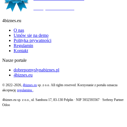
Ważny do:
19.10.2027
4biznes.eu
O nas
Umów się na demo
Polityka prywatności
Regulamin
Kontakt
Nasze portale
dobrepomyslynabiznes.pl
4biznes.eu
© 2022–2026,
4biznes.eu
sp. z o.o. All rights reserved. Korzystanie z portalu oznacza
akceptację
regulaminu
.
4biznes.eu sp. z o.o., ul. Sambora 17, 83-130 Pelplin · NIP 5932593567 · Srebrny Partner
Odoo