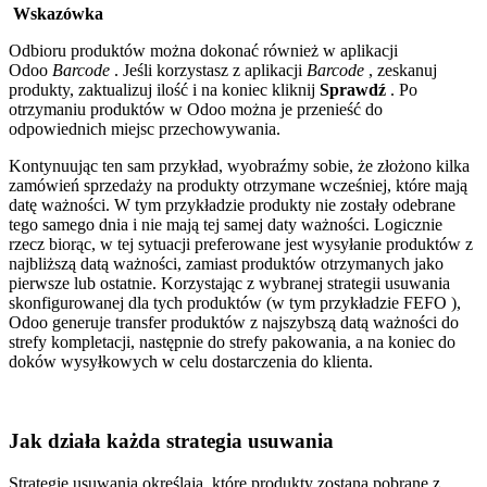
Wskazówka
Odbioru produktów można dokonać również w aplikacji
Odoo
Barcode
. Jeśli korzystasz z aplikacji
Barcode
, zeskanuj
produkty, zaktualizuj ilość i na koniec kliknij
Sprawdź
. Po
otrzymaniu produktów w Odoo można je przenieść do
odpowiednich miejsc przechowywania.
Kontynuując ten sam przykład, wyobraźmy sobie, że złożono kilka
zamówień sprzedaży na produkty otrzymane wcześniej, które mają
datę ważności. W tym przykładzie produkty nie zostały odebrane
tego samego dnia i nie mają tej samej daty ważności. Logicznie
rzecz biorąc, w tej sytuacji preferowane jest wysyłanie produktów z
najbliższą datą ważności, zamiast produktów otrzymanych jako
pierwsze lub ostatnie. Korzystając z wybranej strategii usuwania
skonfigurowanej dla tych produktów (w tym przykładzie FEFO ),
Odoo generuje transfer produktów z najszybszą datą ważności do
strefy kompletacji, następnie do strefy pakowania, a na koniec do
doków wysyłkowych w celu dostarczenia do klienta.
Jak działa każda strategia usuwania
Strategie usuwania określają, które produkty zostaną pobrane z