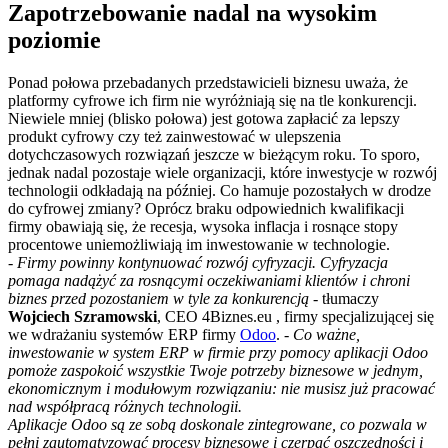
Zapotrzebowanie nadal na wysokim
poziomie
Ponad połowa przebadanych przedstawicieli biznesu uważa, że
platformy cyfrowe ich firm nie wyróżniają się na tle konkurencji.
Niewiele mniej (blisko połowa) jest gotowa zapłacić za lepszy
produkt cyfrowy czy też zainwestować w ulepszenia
dotychczasowych rozwiązań jeszcze w bieżącym roku. To sporo,
jednak nadal pozostaje wiele organizacji, które inwestycje w rozwój
technologii odkładają na później. Co hamuje pozostałych w drodze
do cyfrowej zmiany? Oprócz braku odpowiednich kwalifikacji
firmy obawiają się, że recesja, wysoka inflacja i rosnące stopy
procentowe uniemożliwiają im inwestowanie w technologie.
-
Firmy powinny kontynuować rozwój cyfryzacji. Cyfryzacja
pomaga nadążyć za rosnącymi oczekiwaniami klientów i chroni
biznes przed pozostaniem w tyle za konkurencją
- tłumaczy
Wojciech Szramowski
, CEO 4Biznes.eu , firmy specjalizującej się
we wdrażaniu systemów ERP firmy
Odoo
. -
Co ważne,
inwestowanie w system ERP w firmie przy pomocy aplikacji Odoo
pomoże zaspokoić wszystkie Twoje potrzeby biznesowe w jednym,
ekonomicznym i modułowym rozwiązaniu: nie musisz już pracować
nad współpracą różnych technologii.
Aplikacje Odoo są ze sobą doskonale zintegrowane, co pozwala w
pełni zautomatyzować procesy biznesowe i czerpać oszczędności i