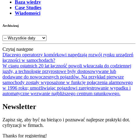
Baza wiedzy
Case Studies
Wiadomości
Archiwizuj
Czytaj następne
Dlaczego operatorzy komórkowi napędzają rozwój rynku urządzeń
łączności w samochodach?
W ciągu ostatnich 20 lat łączność powoli wkraczała do codziennej
jazdy, a technologie przyrostowe były dostosowywane lub
dodawane do nowoczesnych pojazdów. Na przykład pierwsze
samochody zostały wyposażone w funkcję połączenia alarmowego
w 1996 roku; umożliwiając pojazdowi zarejestrowanie wypadku i
automatyczne wezwanie najbliższego centrum ratunkowego.
Newsletter
Zapisz się, aby być na bieżąco i poznawać najlepsze praktyki dot.
cyfryzacji w firmach.
Thanks for registering!