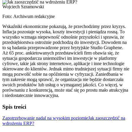
Wojciech Szramowski
Foto: Archiwum redakcyjne
Wskaźniki ekonomiczne pokazują, że przechodzimy przez kryzys.
Inflacja pozostaje wysoka, koszty inwestycji i pieniądza rosną. To
wszystko wzmaga niepewność odnośnie przyszłości i sprawia, że
przedsiębiorstwa ostrożnie podchodzą do inwestycji. Dowodem na
to są badania przeprowadzone przez brytyjskie Studio Graphene.
Aż 65 proc. ankietowanych przedstawicieli firm obawia się, że
sytuacja gospodarcza uniemożliwi im inwestycje w platformy
cyfrowe, takie jak strony internetowe, aplikacje i inne technologie
skierowane do klientów. Jednak mimo trudniejszej sytuacji firmy nie
mogą pozwolić sobie na opóźnienia w cyfryzacji. Zaniedbania w
tym zakresie mogą sprawić, że organizacja nie będzie dostarczała
swoich produktów lub usług o wymaganej jakości. Co więcej, w
porównaniu z konkurencją, może stać się po prostu mało atrakcyjna
i niedostatecznie innowacyjna.
Spis treści
Zapotrzebowanie nadal na wysokim poziomie
Jak zaoszczędzić na
wdrożeniu ERP?