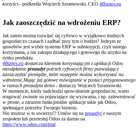
korzyści
.- podkreśla Wojciech Szramowski, CEO
4Biznes.eu
Jak zaoszczędzić na wdrożeniu ERP?
Jak zatem można rozwijać się cyfrowo w wyjątkowo trudnych
gospodarczo czasach i zadbać przy tym o budżet? Jednym ze
sposobów jest wybór systemu ERP w subskrypcji, czyli taniego
korzystania, a nie zakupu działającego i gotowego do użytku na
rynku produktu.
4Biznes.eu
dostarcza klientom korzystającym z aplikacji Odoo
nieodpłatnie
preaudyt
potrzeb cyfrowych firmy pozwalający
zaoszczędzić pieniądze, które następnie można wykorzystać na
wdrożenie.Mając już gotowe rozwiązanie w postaci przygotowanego
w ramach preaudytu demo
- tłumaczy Wojciech Szramowski.
W momencie, kiedy nadchodzi spowolnienie gospodarcze, warto
reagować zwinnie na pojawiające się wyzwania, i np. zainwestować
w proste, a zarazem funkcjonalne aplikacje takie jak Odoo,
spełniające potrzeby Twojego biznesu.
Nie możesz w to uwierzyć? Umów się na
preaudyt
z naszym
zespołem lub przetestuj Odoo za darmo na
https://www.odoo.com/trial