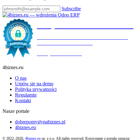
Subscribe
Certyfikat wdrożenia RODO
4BIZNES.EU SPÓŁKA Z OGRANICZONĄ
ODPOWIEDZIALNOŚCIĄ
Ważny do:
19.10.2027
4biznes.eu
O nas
Umów się na demo
Polityka prywatności
Regulamin
Kontakt
Nasze portale
dobrepomyslynabiznes.pl
4biznes.eu
© 2022–2026,
4biznes.eu
sp. z o.o. All rights reserved. Korzystanie z portalu oznacza