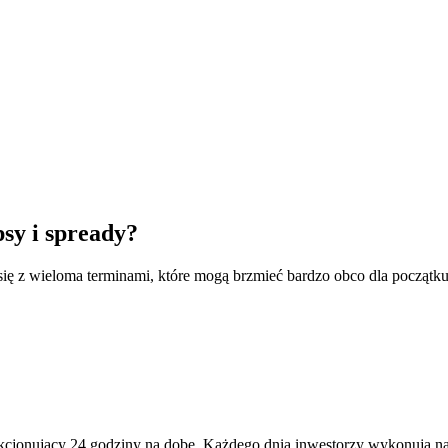
sy i spready?
 z wieloma terminami, które mogą brzmieć bardzo obco dla początkują
onujący 24 godziny na dobę. Każdego dnia inwestorzy wykonują na nim