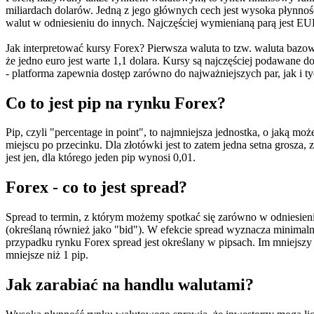
miliardach dolarów. Jedną z jego głównych cech jest wysoka płynność
walut w odniesieniu do innych. Najczęściej wymienianą parą jest 
Jak interpretować kursy Forex? Pierwsza waluta to tzw. waluta bazow
że jedno euro jest warte 1,1 dolara. Kursy są najczęściej podawane
- platforma zapewnia dostęp zarówno do najważniejszych par, jak i t
Co to jest pip na rynku Forex?
Pip, czyli "percentage in point", to najmniejsza jednostka, o jaką m
miejscu po przecinku. Dla złotówki jest to zatem jedna setna grosza,
jest jen, dla którego jeden pip wynosi 0,01.
Forex - co to jest spread?
Spread to termin, z którym możemy spotkać się zarówno w odniesien
(określaną również jako "bid"). W efekcie spread wyznacza minimal
przypadku rynku Forex spread jest określany w pipsach. Im mniejszy
mniejsze niż 1 pip.
Jak zarabiać na handlu walutami?