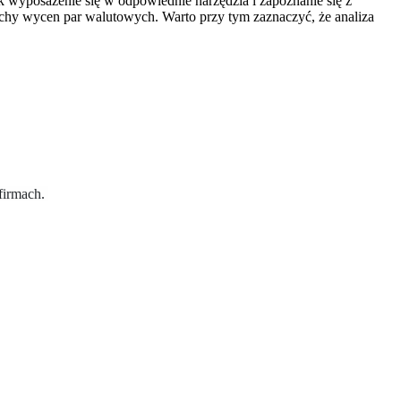
 wyposażenie się w odpowiednie narzędzia i zapoznanie się z
ruchy wycen par walutowych. Warto przy tym zaznaczyć, że analiza
 firmach.