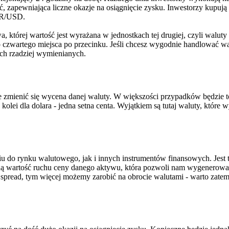
, zapewniająca liczne okazje na osiągnięcie zysku. Inwestorzy kupują
EUR/USD.
a, której wartość jest wyrażana w jednostkach tej drugiej, czyli walu
 do czwartego miejsca po przecinku. Jeśli chcesz wygodnie handlować 
ych rzadziej wymienianych.
oże zmienić się wycena danej waluty. W większości przypadków będzie to
 z kolei dla dolara - jedna setna centa. Wyjątkiem są tutaj waluty, kt
iu do rynku walutowego, jak i innych instrumentów finansowych. Jest 
ną wartość ruchu ceny danego aktywu, która pozwoli nam wygenerować
 spread, tym więcej możemy zarobić na obrocie walutami - warto zate