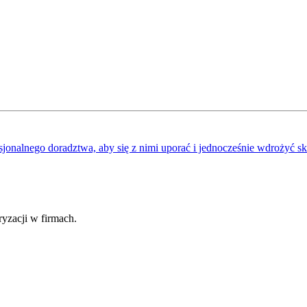
sjonalnego doradztwa, aby się z nimi uporać i jednocześnie wdrożyć s
fryzacji w firmach.