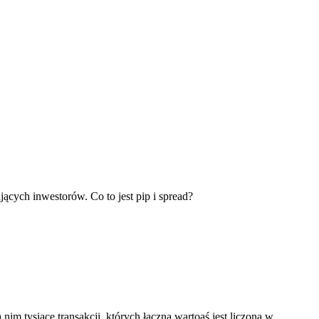
cych inwestorów. Co to jest pip i spread?
 tysiące transakcji, których łączna wartoąś jest liczona w