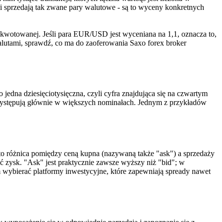
 i sprzedają tak zwane pary walutowe - są to wyceny konkretnych
ty kwotowanej. Jeśli para EUR/USD jest wyceniana na 1,1, oznacza to,
walutami, sprawdź, co ma do zaoferowania Saxo forex broker
 jedna dziesięciotysięczna, czyli cyfra znajdująca się na czwartym
óre występują głównie w większych nominałach. Jednym z przykładów
to różnica pomiędzy ceną kupna (nazywaną także "ask") a sprzedaży
 zysk. "Ask" jest praktycznie zawsze wyższy niż "bid"; w
m wybierać platformy inwestycyjne, które zapewniają spready nawet