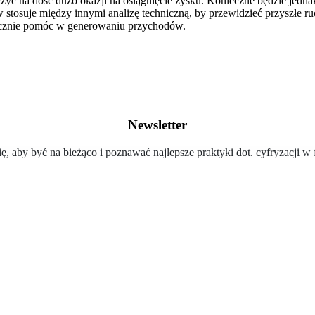
yć na dość dużo okazji na osiągnięcie zysku. Konieczne będzie jednak
 stosuje między innymi analizę techniczną, by przewidzieć przyszłe 
acznie pomóc w generowaniu przychodów.
Newsletter
ię, aby być na bieżąco i poznawać najlepsze praktyki dot. cyfryzacji w