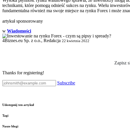
Wysoka płynność rynku walutowego sprawia, że inwestorzy mogą licz
technikami, które pomogą odnieść sukces na rynku. Wielu inwestorów
fundamentalna również ma swoje miejsce na rynku Forex i może zn
artykuł sponsorowany
w
Wiadomości
4Biznes.eu Sp. z o.o., Redakcja
22 kwietnia 2022
Zapisz s
Thanks for registering!
Subscribe
Udostępnij ten artykuł
Tagi
Nasze blogi