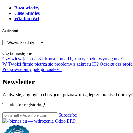
Baza wiedzy
Case Studies
Wiadomości
Archiwizuj
Czytaj następne
Czy wiesz jak znaleźć konsultanta IT, którry spełni wymagania?
W Twojej firmie piętrzą się problemy z zakresu IT? Oczekujesz profe
Podpowiadamy, jak go znaleźć.
Newsletter
Zapisz się, aby być na bieżąco i poznawać najlepsze praktyki dot. cy
Thanks for registering!
Subscribe
Certyfikat wdrożenia RODO