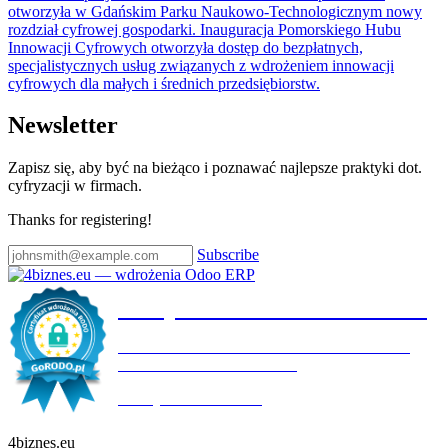
otworzyła w Gdańskim Parku Naukowo-Technologicznym nowy
rozdział cyfrowej gospodarki. Inauguracja Pomorskiego Hubu
Innowacji Cyfrowych otworzyła dostęp do bezpłatnych,
specjalistycznych usług związanych z wdrożeniem innowacji
cyfrowych dla małych i średnich przedsiębiorstw.
Newsletter
Zapisz się, aby być na bieżąco i poznawać najlepsze praktyki dot.
cyfryzacji w firmach.
Thanks for registering!
Subscribe
Certyfikat wdrożenia RODO
4BIZNES.EU SPÓŁKA Z OGRANICZONĄ
ODPOWIEDZIALNOŚCIĄ
Ważny do:
19.10.2027
4biznes.eu