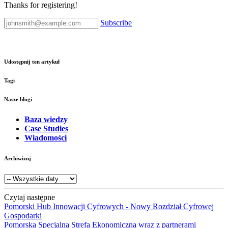
Thanks for registering!
Subscribe
Udostępnij ten artykuł
Tagi
Nasze blogi
Baza wiedzy
Case Studies
Wiadomości
Archiwizuj
Czytaj następne
Pomorski Hub Innowacji Cyfrowych - Nowy Rozdział Cyfrowej
Gospodarki
Pomorska Specjalna Strefa Ekonomiczna wraz z partnerami