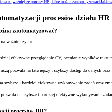
ie są najważniejsze procesy HR, które można zautomatyzować?
Jakie 
utomatyzacji procesów działu HR
 można zautomatyzować?
najważniejszych:
rdziej efektywne przeglądanie CV, ocenianie wyników rekruta
czą pozwala na łatwiejszy i szybszy dostęp do danych oraz 
a szybsze i bardziej efektywne wykonywanie zadań oraz zmn
i pozwala na szybsze i bardziej efektywne wykonywanie zad
zacji procesów HR?