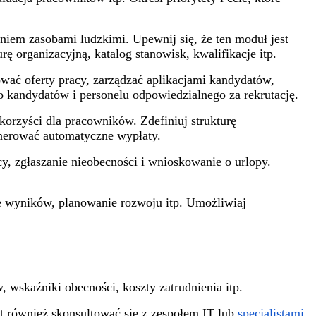
niem zasobami ludzkimi. Upewnij się, że ten moduł jest
rę organizacyjną, katalog stanowisk, kwalifikacje itp.
wać oferty pracy, zarządzać aplikacjami kandydatów,
o kandydatów i personelu odpowiedzialnego za rekrutację.
orzyści dla pracowników. Zdefiniuj strukturę
enerować automatyczne wypłaty.
y, zgłaszanie nieobecności i wnioskowanie o urlopy.
ę wyników, planowanie rozwoju itp. Umożliwiaj
wskaźniki obecności, koszty zatrudnienia itp.
st również skonsultować się z zespołem IT lub
specjalistami