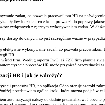
onywanie zadań, co pozwala pracownikom HR na poświęcenie 
ka błędów ludzkich, co z kolei prowadzi do poprawy jakości
ztów związanych z ręcznym wykonywaniem zadań. W dłuższej
szy dostęp do danych, co jest szczególnie ważne w przypadk
ej efektywne wykonywanie zadań, co pozwala pracownikom H
tegii HR.
a wśród firm. Według raportu PwC, aż 72% firm planuje zwi
y, automatyzacja procesów HR może przynieść oszczędności 
zacji HR i jak je wdrożyć?
zacji procesów HR, np.aplikacja Odoo oferuje szeroki zakr
Poniżej przedstawiam ogólne kroki, które można podjąć w c
em automatyzacji należy dokładnie przeanalizować obecne pr
nagrodzeniami i korzyściami, zarządzanie czasem pracy, ewalu