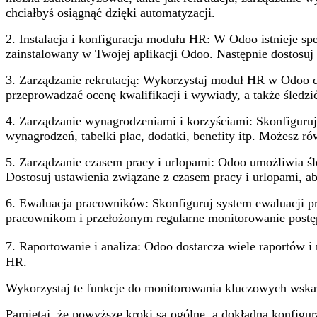
chciałbyś osiągnąć dzięki automatyzacji.
2. Instalacja i konfiguracja modułu HR: W Odoo istnieje sp
zainstalowany w Twojej aplikacji Odoo. Następnie dostosuj g
3. Zarządzanie rekrutacją: Wykorzystaj moduł HR w Odoo do
przeprowadzać ocenę kwalifikacji i wywiady, a także śledz
4. Zarządzanie wynagrodzeniami i korzyściami: Skonfiguru
wynagrodzeń, tabelki płac, dodatki, benefity itp. Możes
5. Zarządzanie czasem pracy i urlopami: Odoo umożliwia śl
Dostosuj ustawienia związane z czasem pracy i urlopami, a
6. Ewaluacja pracowników: Skonfiguruj system ewaluacji 
pracownikom i przełożonym regularne monitorowanie postęp
7. Raportowanie i analiza: Odoo dostarcza wiele raportów i
HR.
Wykorzystaj te funkcje do monitorowania kluczowych wskaźn
Pamiętaj, że powyższe kroki są ogólne, a dokładna konfigu