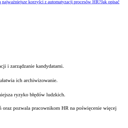
są najważniejsze korzyści z automatyzacji procesów HR?
Jak opisać
cji i zarządzanie kandydatami.
ułatwia ich archiwizowanie.
iejsza ryzyko błędów ludzkich.
ań oraz pozwala pracownikom HR na poświęcenie więcej