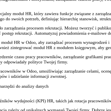
ecjalny moduł HR, który zawiera funkcje związane z zarządza
o do swoich potrzeb, definiując hierarchię stanowisk, struktu
 zarządzania procesem rekrutacji. Możesz tworzyć i publiko
ić postęp rekrutacji. Automatyzuj powiadomienia e-mailowe d
j moduł HR w Odoo, aby zarządzać procesem wynagrodzeń i k
z również zintegrować moduł HR z modułem księgowym, aby g
edzenie czasu pracy pracowników, zarządzanie grafikami prac
by odpowiadały polityce Twojej firmy.
pracowników w Odoo, umożliwiając zarządzanie celami, ocen
ów i udzielanie informacji zwrotnej.
 narzędzi do analizy danych
ików wydajności (KPI) HR, takich jak rotacja pracowników, 
racja zależy od unikalnych wymagań Twojej firmy. Dobrze je