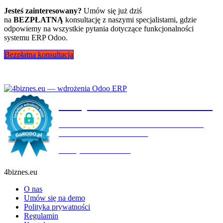
Jesteś zainteresowany?
Umów się już dziś
na
BEZPŁATNĄ
konsultację z naszymi specjalistami, gdzie
odpowiemy na wszystkie pytania dotyczące funkcjonalności
systemu ERP Odoo.
Bezpłatna konsultacja
Certyfikat wdrożenia RODO
4BIZNES.EU SPÓŁKA Z OGRANICZONĄ
ODPOWIEDZIALNOŚCIĄ
Ważny do:
19.10.2027
4biznes.eu
O nas
Umów się na demo
Polityka prywatności
Regulamin