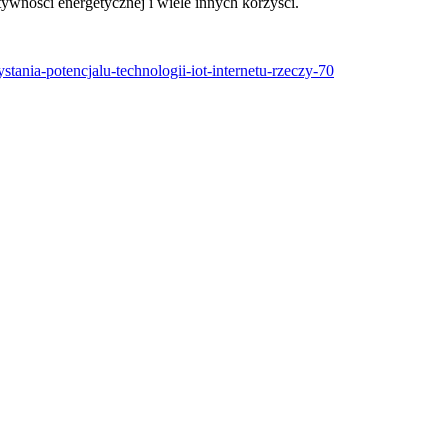
wności energetycznej i wiele innych korzyści.
ania-potencjalu-technologii-iot-internetu-rzeczy-70