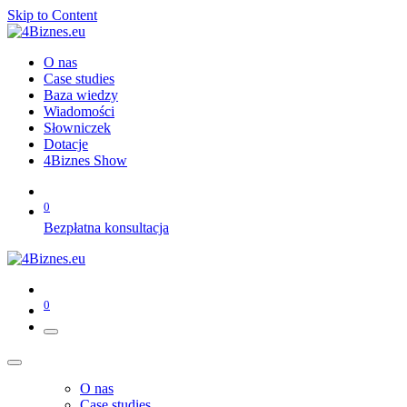
Skip to Content
O nas
Case studies
Baza wiedzy
Wiadomości
Słowniczek
Dotacje
4Biznes Show
0
Bezpłatna konsultacja
0
O nas
Case studies