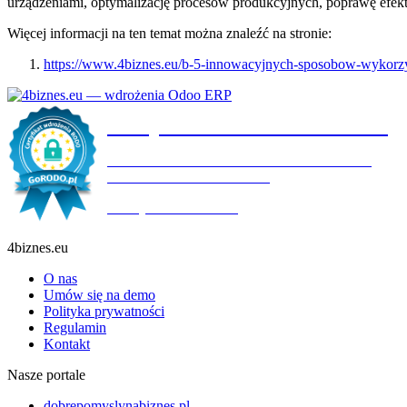
urządzeniami, optymalizację procesów produkcyjnych, poprawę efekty
Więcej informacji na ten temat można znaleźć na stronie:
https://www.4biznes.eu/b-5-innowacyjnych-sposobow-wykorzyst
Certyfikat wdrożenia RODO
4BIZNES.EU SPÓŁKA Z OGRANICZONĄ
ODPOWIEDZIALNOŚCIĄ
Ważny do:
19.10.2027
4biznes.eu
O nas
Umów się na demo
Polityka prywatności
Regulamin
Kontakt
Nasze portale
dobrepomyslynabiznes.pl