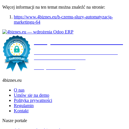
Więcej informacji na ten temat można znaleźć na stronie:
https://www.4biznes.eu/b-czemu-sluzy-automatyzacja-
marketingu-64
Certyfikat wdrożenia RODO
4BIZNES.EU SPÓŁKA Z OGRANICZONĄ
ODPOWIEDZIALNOŚCIĄ
Ważny do:
19.10.2027
4biznes.eu
O nas
Umów się na demo
Polityka prywatności
Regulamin
Kontakt
Nasze portale