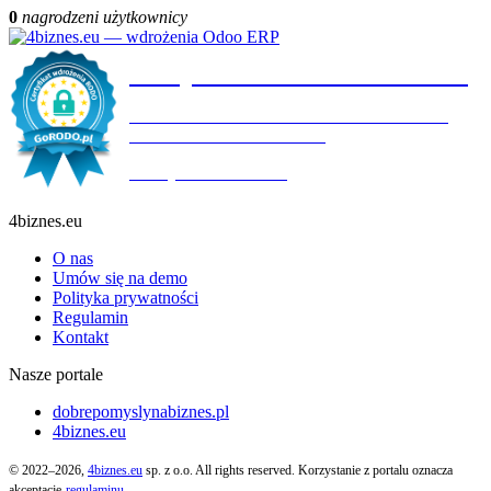
0
nagrodzeni użytkownicy
Certyfikat wdrożenia RODO
4BIZNES.EU SPÓŁKA Z OGRANICZONĄ
ODPOWIEDZIALNOŚCIĄ
Ważny do:
19.10.2027
4biznes.eu
O nas
Umów się na demo
Polityka prywatności
Regulamin
Kontakt
Nasze portale
dobrepomyslynabiznes.pl
4biznes.eu
© 2022–2026,
4biznes.eu
sp. z o.o. All rights reserved. Korzystanie z portalu oznacza
akceptację
regulaminu
.