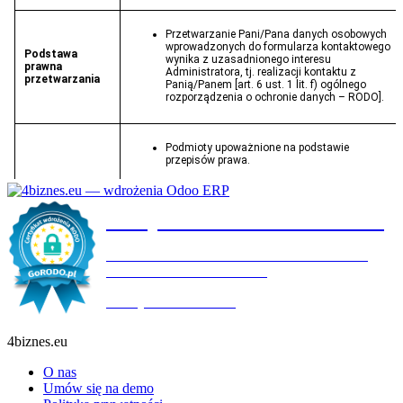
Certyfikat wdrożenia RODO
4BIZNES.EU SPÓŁKA Z OGRANICZONĄ
ODPOWIEDZIALNOŚCIĄ
Ważny do:
19.10.2027
4biznes.eu
O nas
Umów się na demo