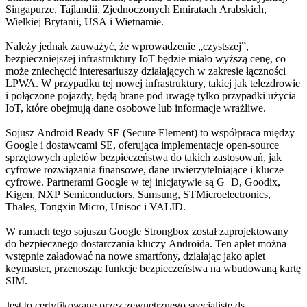
Singapurze, Tajlandii, Zjednoczonych Emiratach Arabskich,
Wielkiej Brytanii, USA i Wietnamie.
Należy jednak zauważyć, że wprowadzenie „czystszej”,
bezpieczniejszej infrastruktury IoT będzie miało wyższą cenę, co
może zniechęcić interesariuszy działających w zakresie łączności
LPWA. W przypadku tej nowej infrastruktury, takiej jak telezdrowie
i połączone pojazdy, będą brane pod uwagę tylko przypadki użycia
IoT, które obejmują dane osobowe lub informacje wrażliwe.
Sojusz Android Ready SE (Secure Element) to współpraca między
Google i dostawcami SE, oferująca implementacje open-source
sprzętowych apletów bezpieczeństwa do takich zastosowań, jak
cyfrowe rozwiązania finansowe, dane uwierzytelniające i klucze
cyfrowe. Partnerami Google w tej inicjatywie są G+D, Goodix,
Kigen, NXP Semiconductors, Samsung, STMicroelectronics,
Thales, Tongxin Micro, Unisoc i VALID.
W ramach tego sojuszu Google Strongbox został zaprojektowany
do bezpiecznego dostarczania kluczy Androida. Ten aplet można
wstępnie załadować na nowe smartfony, działając jako aplet
keymaster, przenosząc funkcje bezpieczeństwa na wbudowaną kartę
SIM.
Jest to certyfikowane przez zewnętrznego specjalistę ds.