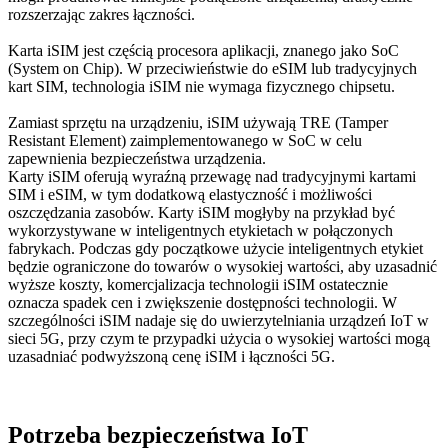
rozszerzając zakres łączności.
Karta iSIM jest częścią procesora aplikacji, znanego jako SoC
(System on Chip). W przeciwieństwie do eSIM lub tradycyjnych
kart SIM, technologia iSIM nie wymaga fizycznego chipsetu.
Zamiast sprzętu na urządzeniu, iSIM używają TRE (Tamper
Resistant Element) zaimplementowanego w SoC w celu
zapewnienia bezpieczeństwa urządzenia.
Karty iSIM oferują wyraźną przewagę nad tradycyjnymi kartami
SIM i eSIM, w tym dodatkową elastyczność i możliwości
oszczędzania zasobów. Karty iSIM mogłyby na przykład być
wykorzystywane w inteligentnych etykietach w połączonych
fabrykach. Podczas gdy początkowe użycie inteligentnych etykiet
będzie ograniczone do towarów o wysokiej wartości, aby uzasadnić
wyższe koszty, komercjalizacja technologii iSIM ostatecznie
oznacza spadek cen i zwiększenie dostępności technologii. W
szczególności iSIM nadaje się do uwierzytelniania urządzeń IoT w
sieci 5G, przy czym te przypadki użycia o wysokiej wartości mogą
uzasadniać podwyższoną cenę iSIM i łączności 5G.
Potrzeba bezpieczeństwa IoT