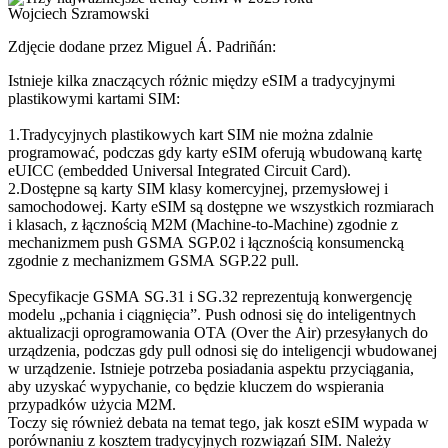
Wojciech Szramowski
Zdjęcie dodane przez Miguel Á. Padriñán:
Istnieje kilka znaczących różnic między eSIM a tradycyjnymi
plastikowymi kartami SIM:
1.Tradycyjnych plastikowych kart SIM nie można zdalnie
programować, podczas gdy karty eSIM oferują wbudowaną kartę
eUICC (embedded Universal Integrated Circuit Card).
2.Dostępne są karty SIM klasy komercyjnej, przemysłowej i
samochodowej. Karty eSIM są dostępne we wszystkich rozmiarach
i klasach, z łącznością M2M (Machine-to-Machine) zgodnie z
mechanizmem push GSMA SGP.02 i łącznością konsumencką
zgodnie z mechanizmem GSMA SGP.22 pull.
Specyfikacje GSMA SG.31 i SG.32 reprezentują konwergencję
modelu „pchania i ciągnięcia”. Push odnosi się do inteligentnych
aktualizacji oprogramowania OTA (Over the Air) przesyłanych do
urządzenia, podczas gdy pull odnosi się do inteligencji wbudowanej
w urządzenie. Istnieje potrzeba posiadania aspektu przyciągania,
aby uzyskać wypychanie, co będzie kluczem do wspierania
przypadków użycia M2M.
Toczy się również debata na temat tego, jak koszt eSIM wypada w
porównaniu z kosztem tradycyjnych rozwiązań SIM. Należy