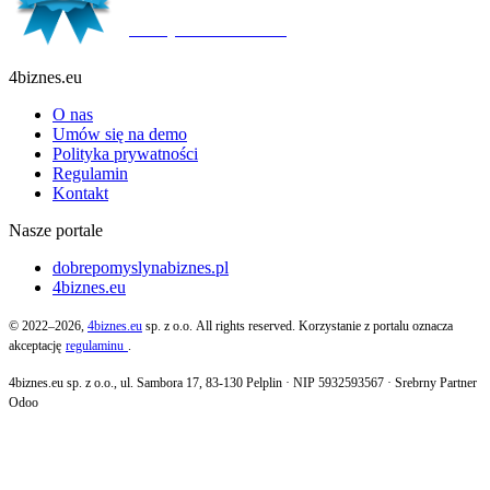
Ważny do:
19.10.2027
4biznes.eu
O nas
Umów się na demo
Polityka prywatności
Regulamin
Kontakt
Nasze portale
dobrepomyslynabiznes.pl
4biznes.eu
© 2022–2026,
4biznes.eu
sp. z o.o. All rights reserved. Korzystanie z portalu oznacza
akceptację
regulaminu
.
4biznes.eu sp. z o.o., ul. Sambora 17, 83-130 Pelplin · NIP 5932593567 · Srebrny Partner
Odoo