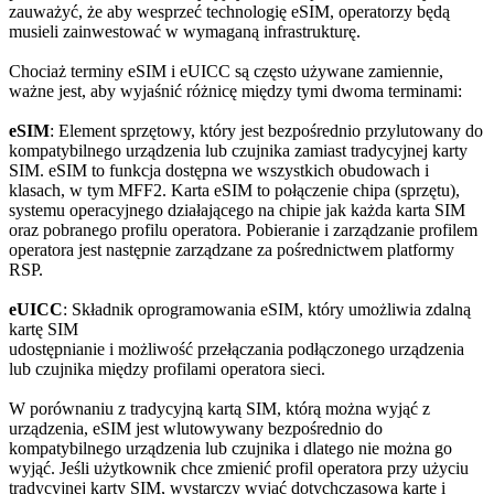
zauważyć, że aby wesprzeć technologię eSIM, operatorzy będą
musieli zainwestować w wymaganą infrastrukturę.
Chociaż terminy eSIM i eUICC są często używane zamiennie,
ważne jest, aby wyjaśnić różnicę między tymi dwoma terminami:
eSIM
: Element sprzętowy, który jest bezpośrednio przylutowany do
kompatybilnego urządzenia lub czujnika zamiast tradycyjnej karty
SIM. eSIM to funkcja dostępna we wszystkich obudowach i
klasach, w tym MFF2. Karta eSIM to połączenie chipa (sprzętu),
systemu operacyjnego działającego na chipie jak każda karta SIM
oraz pobranego profilu operatora. Pobieranie i zarządzanie profilem
operatora jest następnie zarządzane za pośrednictwem platformy
RSP.
eUICC
: Składnik oprogramowania eSIM, który umożliwia zdalną
kartę SIM
udostępnianie i możliwość przełączania podłączonego urządzenia
lub czujnika między profilami operatora sieci.
W porównaniu z tradycyjną kartą SIM, którą można wyjąć z
urządzenia, eSIM jest wlutowywany bezpośrednio do
kompatybilnego urządzenia lub czujnika i dlatego nie można go
wyjąć. Jeśli użytkownik chce zmienić profil operatora przy użyciu
tradycyjnej karty SIM, wystarczy wyjąć dotychczasową kartę i