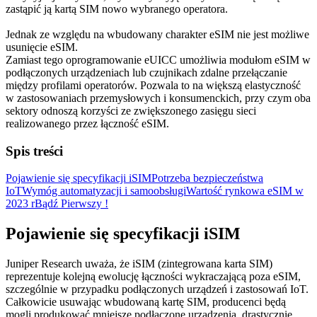
zastąpić ją kartą SIM nowo wybranego operatora.
Jednak ze względu na wbudowany charakter eSIM nie jest możliwe
usunięcie eSIM.
Zamiast tego oprogramowanie eUICC umożliwia modułom eSIM w
podłączonych urządzeniach lub czujnikach zdalne przełączanie
między profilami operatorów. Pozwala to na większą elastyczność
w zastosowaniach przemysłowych i konsumenckich, przy czym oba
sektory odnoszą korzyści ze zwiększonego zasięgu sieci
realizowanego przez łączność eSIM.
Spis treści
Pojawienie się specyfikacji iSIM
Potrzeba bezpieczeństwa
IoT
Wymóg automatyzacji i samoobsługi
Wartość rynkowa eSIM w
2023 r
Bądź Pierwszy !
Pojawienie się specyfikacji iSIM
Juniper Research uważa, że iSIM (zintegrowana karta SIM)
reprezentuje kolejną ewolucję łączności wykraczającą poza eSIM,
szczególnie w przypadku podłączonych urządzeń i zastosowań IoT.
Całkowicie usuwając wbudowaną kartę SIM, producenci będą
mogli produkować mniejsze podłączone urządzenia, drastycznie