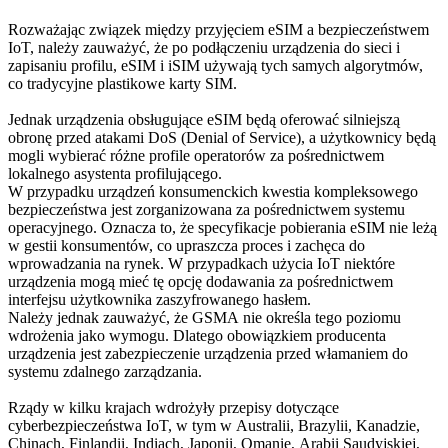
Rozważając związek między przyjęciem eSIM a bezpieczeństwem
IoT, należy zauważyć, że po podłączeniu urządzenia do sieci i
zapisaniu profilu, eSIM i iSIM używają tych samych algorytmów,
co tradycyjne plastikowe karty SIM.
Jednak urządzenia obsługujące eSIM będą oferować silniejszą
obronę przed atakami DoS (Denial of Service), a użytkownicy będą
mogli wybierać różne profile operatorów za pośrednictwem
lokalnego asystenta profilującego.
W przypadku urządzeń konsumenckich kwestia kompleksowego
bezpieczeństwa jest zorganizowana za pośrednictwem systemu
operacyjnego. Oznacza to, że specyfikacje pobierania eSIM nie leżą
w gestii konsumentów, co upraszcza proces i zachęca do
wprowadzania na rynek. W przypadkach użycia IoT niektóre
urządzenia mogą mieć tę opcję dodawania za pośrednictwem
interfejsu użytkownika zaszyfrowanego hasłem.
Należy jednak zauważyć, że GSMA nie określa tego poziomu
wdrożenia jako wymogu. Dlatego obowiązkiem producenta
urządzenia jest zabezpieczenie urządzenia przed włamaniem do
systemu zdalnego zarządzania.
Rządy w kilku krajach wdrożyły przepisy dotyczące
cyberbezpieczeństwa IoT, w tym w Australii, Brazylii, Kanadzie,
Chinach, Finlandii, Indiach, Japonii, Omanie, Arabii Saudyjskiej,