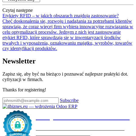
Czytaj następne
Etykiety RFID – w jakich obszarach znajdują zastosowanie?
Chęć doskonalenia się, rozwoju i nadążania za potrzebami klientów
sprawiają, że coraz więcej firm wybiera innowacyjne rozwiązania w
celu optymalizacji procesów. Jednym z nich jest zastosowanie
etykiet RFID, które sprawdzają się w inwentaryzacji środków
trwałych i wyposażenia, oznakowaniu majątku, wyrobów, towarów
czy identyfikacji produktów.
Newsletter
Zapisz się, aby być na bieżąco i poznawać najlepsze praktyki dot.
cyfryzacji w firmach.
Thanks for registering!
Subscribe
Certyfikat wdrożenia RODO
4BIZNES.EU SPÓŁKA Z OGRANICZONĄ
ODPOWIEDZIALNOŚCIĄ