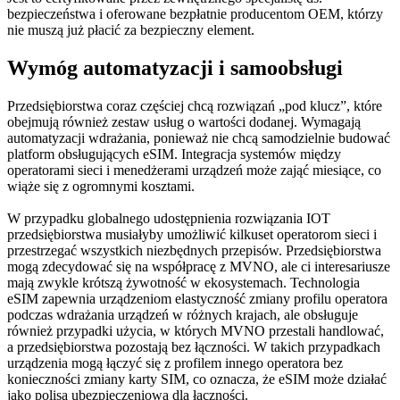
bezpieczeństwa i oferowane bezpłatnie producentom OEM, którzy
nie muszą już płacić za bezpieczny element.
Wymóg automatyzacji i samoobsługi
Przedsiębiorstwa coraz częściej chcą rozwiązań „pod klucz”, które
obejmują również zestaw usług o wartości dodanej. Wymagają
automatyzacji wdrażania, ponieważ nie chcą samodzielnie budować
platform obsługujących eSIM. Integracja systemów między
operatorami sieci i menedżerami urządzeń może zająć miesiące, co
wiąże się z ogromnymi kosztami.
W przypadku globalnego udostępnienia rozwiązania IOT
przedsiębiorstwa musiałyby umożliwić kilkuset operatorom sieci i
przestrzegać wszystkich niezbędnych przepisów. Przedsiębiorstwa
mogą zdecydować się na współpracę z MVNO, ale ci interesariusze
mają zwykle krótszą żywotność w ekosystemach. Technologia
eSIM zapewnia urządzeniom elastyczność zmiany profilu operatora
podczas wdrażania urządzeń w różnych krajach, ale obsługuje
również przypadki użycia, w których MVNO przestali handlować,
a przedsiębiorstwa pozostają bez łączności. W takich przypadkach
urządzenia mogą łączyć się z profilem innego operatora bez
konieczności zmiany karty SIM, co oznacza, że eSIM może działać
jako polisa ubezpieczeniowa dla łączności.