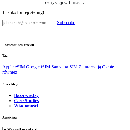
cyfryzacji w firmach.
Thanks for registering!
Subscribe
Udostępnij ten artykuł
Tagi
Apple
eSIM
Google
iSIM
Samsung
SIM
Zainteresują Ciebie
również
Nasze blogi
Baza wiedzy
Case Studies
Wiadomości
Archiwizuj