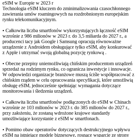
eSIM w Europie w 2023 r
Technologia eSIM kluczem do zminimalizowania czasochłonnego
zawierania umów roamingowych na rozdrobnionym europejskim
rynku telekomunikacyjnym.
• Całkowita liczba smartfonów wykorzystujących łączność eSIM
wzrośnie z 986 milionów w 2023 r. do 3,5 miliarda do 2027 r., a
producenci tacy jak Google i Samsung opracują równoważne
urządzenie z Androidem obsługujące tylko eSIM, aby konkurować
z Apple i utrzymać swoją globalną pozycję rynkową .
• Obecne przepisy uniemożliwiają chińskim producentom urządzeń
sprzedaż na rodzimym rynku, co ogranicza inwestycje i innowacje.
W odpowiedzi organizacje branżowe muszą ściśle współpracować z
chińskim rządem w celu opracowania specyfikacji, które umożliwią
obsługę eSIM, jednocześnie spełniając wymagania dotyczące
monitorowania i śledzenia urządzeń.
• Całkowita liczba smartfonów podłączonych do eSIM w Chinach
wzrośnie ze 103 milionów w 2023 r. do 385 milionów do 2027 r.,
przy założeniu, że zostaną wdrożone krajowe standardy
umożliwiające korzystanie z eSIM w smartfonach.
• Pomimo obaw operatorów dotyczących destrukcyjnego wpływu
eSIM na istniejące modele biznesowe, rosnące wsparcie ze strony