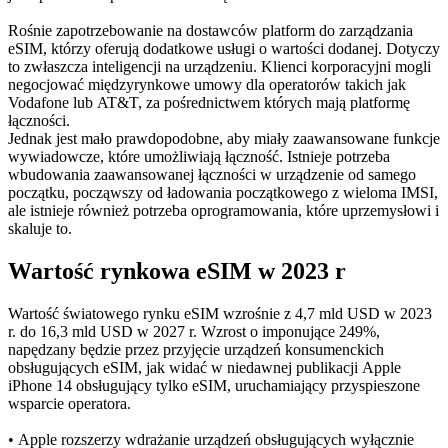
Rośnie zapotrzebowanie na dostawców platform do zarządzania
eSIM, którzy oferują dodatkowe usługi o wartości dodanej. Dotyczy
to zwłaszcza inteligencji na urządzeniu. Klienci korporacyjni mogli
negocjować międzyrynkowe umowy dla operatorów takich jak
Vodafone lub AT&T, za pośrednictwem których mają platformę
łączności.
Jednak jest mało prawdopodobne, aby miały zaawansowane funkcje
wywiadowcze, które umożliwiają łączność. Istnieje potrzeba
wbudowania zaawansowanej łączności w urządzenie od samego
początku, począwszy od ładowania początkowego z wieloma IMSI,
ale istnieje również potrzeba oprogramowania, które uprzemysłowi i
skaluje to.
Wartość rynkowa eSIM w 2023 r
Wartość światowego rynku eSIM wzrośnie z 4,7 mld USD w 2023
r. do 16,3 mld USD w 2027 r. Wzrost o imponujące 249%,
napędzany będzie przez przyjęcie urządzeń konsumenckich
obsługujących eSIM, jak widać w niedawnej publikacji Apple
iPhone 14 obsługujący tylko eSIM, uruchamiający przyspieszone
wsparcie operatora.
• Apple rozszerzy wdrażanie urządzeń obsługujących wyłącznie