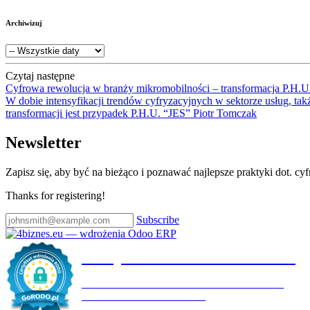
Archiwizuj
Czytaj następne
Cyfrowa rewolucja w branży mikromobilności – transformacja P.H.
W dobie intensyfikacji trendów cyfryzacyjnych w sektorze usług, ta
transformacji jest przypadek P.H.U. “JES” Piotr Tomczak
Newsletter
Zapisz się, aby być na bieżąco i poznawać najlepsze praktyki dot. cy
Thanks for registering!
Subscribe
Certyfikat wdrożenia RODO
4BIZNES.EU SPÓŁKA Z OGRANICZONĄ
ODPOWIEDZIALNOŚCIĄ