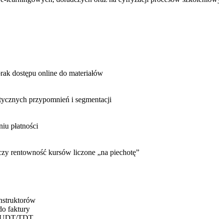
 brak dostępu online do materiałów
ycznych przypomnień i segmentacji
niu płatności
czy rentowność kursów liczone „na piechotę”
instruktorów
do faktury
mi UDT/TDT