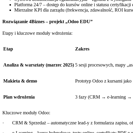
Platforma 24/7 – dostęp do kursów online i statusu certyfikacji
Mierzalne KPI dla zarządu (frekwencja, zdawalność, ROI kur
Rozwiązanie 4Biznes – projekt „Odoo EDU”
Etapy i kluczowe moduły wdrożenia:
Etap
Zakres
Analiza & warsztaty (marzec 2025)
5 sesji procesowych, mapy „as-
Makieta & demo
Prototyp Odoo z kursami jako
Plan wdrożenia
3 fazy (CRM → e-learning → 
Kluczowe moduły Odoo:
· CRM & Sprzedaż – automatyczne lead-y z formularza zapisu, ofe
· e‑Learning – kursy hybrydowe, testy online, certyfikaty PDF z 