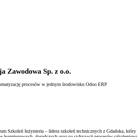
ja Zawodowa Sp. z o.o.
automatyzację procesów w jednym środowisku Odoo ERP
m Szkoleń Inżynieria – lidera szkoleń technicznych z Gdańska, który p
e-learningowych, doradczych oraz na cyfryzacji procesów szkoleniow