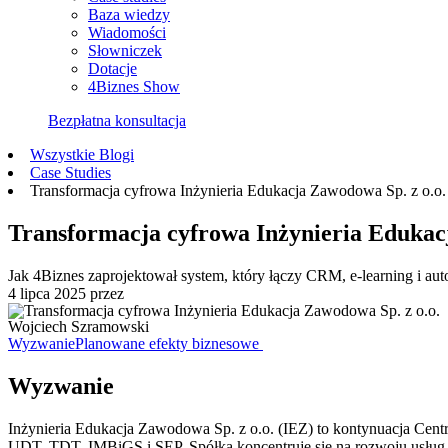
Baza wiedzy
Wiadomości
Słowniczek
Dotacje
4Biznes Show
Bezpłatna konsultacja
Wszystkie Blogi
Case Studies
Transformacja cyfrowa Inżynieria Edukacja Zawodowa Sp. z o.o.
Transformacja cyfrowa Inżynieria Edukac
Jak 4Biznes zaprojektował system, który łączy CRM, e-learning i 
4 lipca 2025
przez
Wojciech Szramowski
Wyzwanie
Planowane efekty biznesowe
Wyzwanie
Inżynieria Edukacja Zawodowa Sp. z o.o. (IEZ) to kontynuacja Centru
UDT, TDT, IMBiGS i SEP. Spółka koncentruje się na rozwoju usług 