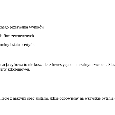
znego przesyłania wyników
a firm zewnętrznych
iny i status certyfikatu
cja cyfrowa to nie koszt, lecz inwestycja o mierzalnym zwrocie. Skraca
erty szkoleniowej.
ltację z naszymi specjalistami, gdzie odpowiemy na wszystkie pytani