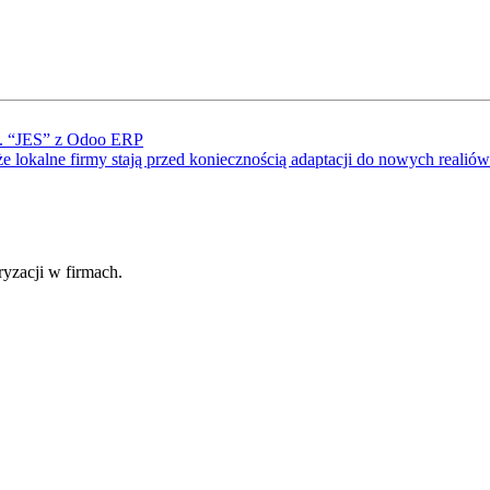
U. “JES” z Odoo ERP
kże lokalne firmy stają przed koniecznością adaptacji do nowych rea
fryzacji w firmach.