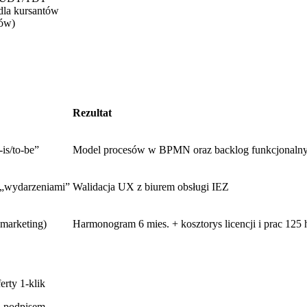
 dla kursantów
sów)
Rezultat
is/to-be”
Model procesów w BPMN oraz backlog funkcjonaln
 „wydarzeniami”
Walidacja UX z biurem obsługi IEZ
marketing)
Harmonogram 6 mies. + kosztorys licencji i prac 125 
rty 1‑klik
e‑podpisem