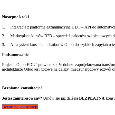
Następne kroki
1. Integracja z platformą egzaminacyjną UDT – API do automatyc
2. Marketplace kursów B2B – sprzedaż pakietów szkoleniowych dl
3. AI‑asystent kursanta – chatbot w Odoo do szybkich zapytań o term
Podsumowanie
Projekt „Odoo EDU” potwierdził, że dobrze zaprojektowana transforma
architekturze Odoo jest gotowe na dalszy, międzynarodowy rozwój of
Bezpłatna konsultacja!
Jesteś zainteresowany?
Umów się już dziś na
BEZPŁATNĄ
konsu
Bezpłatna konsultacja