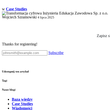
w
Case Studies
Wojciech Szramowski
4 lipca 2025
Zapisz s
Thanks for registering!
Subscribe
Udostępnij ten artykuł
Tagi
Nasze blogi
Baza wiedzy
Case Studies
Wiadomości