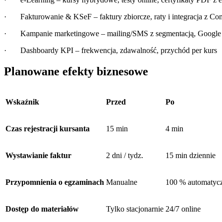
· Fakturowanie & KSeF – faktury zbiorcze, raty i integracja z C
· Kampanie marketingowe – mailing/SMS z segmentacją, Google 
· Dashboardy KPI – frekwencja, zdawalność, przychód per kurs
Planowane efekty biznesowe
Wskaźnik
Przed
Po
Czas rejestracji kursanta
15 min
4 min
Wystawianie faktur
2 dni / tydz.
15 min dziennie
Przypomnienia o egzaminach
Manualne
100 % automatyc
Dostęp do materiałów
Tylko stacjonarnie
24/7 online