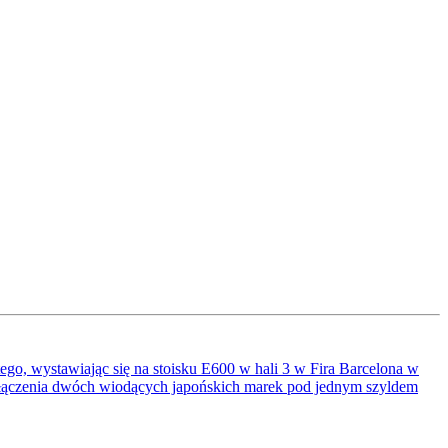
ego, wystawiając się na stoisku E600 w hali 3 w Fira Barcelona w
połączenia dwóch wiodących japońskich marek pod jednym szyldem