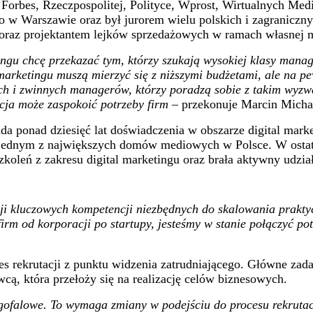
w Forbes, Rzeczpospolitej, Polityce, Wprost, Wirtualnych Me
o w Warszawie oraz był jurorem wielu polskich i zagraniczn
h oraz projektantem lejków sprzedażowych w ramach własnej 
ingu chcę przekazać tym, którzy szukają wysokiej klasy mana
 marketingu muszą mierzyć się z niższymi budżetami, ale na 
nych i zwinnych managerów, którzy poradzą sobie z takim wyzw
cja może zaspokoić potrzeby firm
– przekonuje Marcin Michal
da ponad dziesięć lat doświadczenia w obszarze digital marke
 w jednym z największych domów mediowych w Polsce. W ostatn
szkoleń z zakresu digital marketingu oraz brała aktywny udzi
ji kluczowych kompetencji niezbędnych do skalowania prakty
irm od korporacji po startupy, jesteśmy w stanie połączyć p
es rekrutacji z punktu widzenia zatrudniającego. Główne zad
ą, która przełoży się na realizację celów biznesowych.
ugofalowe. To wymaga zmiany w podejściu do procesu rekrutac