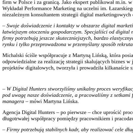
firm w Polsce i za granicą. Jako ekspert publikował m.in. 
Wykładał Performance Marketing na uczelni im. Łazarskieg
niezależnym konsultantem strategii digital marketingowyc
–
Swoje doświadczenie i kontakty w obszarze digital market
łatwiejszym otoczeniu gospodarczym. Specjaliści od digital
firmy potrzebują jeszcze skuteczniejszych, bardzo elastycz
rynku i tylko przeprowadzona w przemyślany sposób rekruta
Michalski ściśle współpracuje z Martyną Lińską, która posia
odpowiedzialne za realizację strategii skalujących biznes
projektów digitalowych, tworzyła i prowadziła kilkanaście 
–
W Digital Hunters stworzyliśmy unikalny proces weryfikac
pod uwagę nasze doświadczenie, a pracowaliśmy z setkami f
managera
– mówi Martyna Lińska.
Agencja Digital Hunters – po pierwsze – chce uprościć proc
długotrwałej współpracy pomiędzy pracownikiem i pracodawc
–
Firmy potrzebują stabilnych kadr, aby realizować cele dł