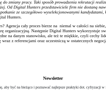
do zmiany pracy. Taki sposób prowadzenia rekrutacji realizuj
użej. Od Digital Hunters przedstawiciele firm nie dostaną na
a spotkanie ze szczegółowo wyselekcjonowanymi kandydatami, 
ital Hunters.
s? Agencja cały proces bierze na niemal w całości na siebie
urę organizacyjną. Następnie Digital Hunters wykorzystuje s
ne na danym stanowisku, ale też te miękkie, czyli cechy li
ję wraz z referencjami oraz uczestniczą w ostatecznych neg
Newsletter
ię, aby być na bieżąco i poznawać najlepsze praktyki dot. cyfryzacji w