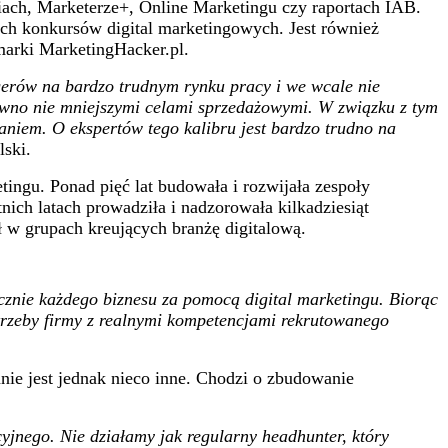
diach, Marketerze+, Online Marketingu czy raportach IAB.
ych konkursów digital marketingowych. Jest również
marki MarketingHacker.pl.
gerów na bardzo trudnym rynku pracy i we wcale nie
pewno nie mniejszymi celami sprzedażowymi. W związku z tym
aniem. O ekspertów tego kalibru jest bardzo trudno na
ski.
tingu. Ponad pięć lat budowała i rozwijała zespoły
ich latach prowadziła i nadzorowała kilkadziesiąt
ał w grupach kreujących branżę digitalową.
cznie każdego biznesu za pomocą digital marketingu. Biorąc
otrzeby firmy z realnymi kompetencjami rekrutowanego
anie jest jednak nieco inne. Chodzi o zbudowanie
yjnego. Nie działamy jak regularny headhunter, który