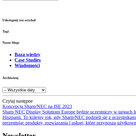
Udostępnij ten artykuł
Tagi
Nasze blogi
Baza wiedzy
Case Studies
Wiadomości
Archiwizuj
Czytaj następne
Koncepcja Sharp/NEC na ISE 2023
Sharp NEC Display Solutions Europe będzie uczestniczy w targach In
Hiszpanii. To kolejny rok, gdy Sharp/NEC podzieli się z uczestni
prezentując produkty, rozwiązania i usługi, które przynoszą użytkown
Newsletter