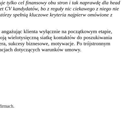
e tylko cel finansowy obu stron i tak naprawdę dla head
wet CV kandydatów, bo z reguły nic ciekawego z niego nie
którzy spełnią kluczowe kryteria najpierw omówione z
, angażując klienta wyłącznie na początkowym etapie,
woją wielotysięczną siatkę kontaktów do poszukiwania
dera, sukcesy biznesowe, motywacje. Po trójstronnym
ocjacjach dotyczących warunków umowy.
 firmach.