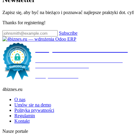
Zapisz się, aby być na bieżąco i poznawać najlepsze praktyki dot. cy
Thanks for registering!
Subscribe
Certyfikat wdrożenia RODO
4BIZNES.EU SPÓŁKA Z OGRANICZONĄ
ODPOWIEDZIALNOŚCIĄ
Ważny do:
19.10.2027
4biznes.eu
O nas
Umów się na demo
Polityka prywatności
Regulamin
Kontakt
Nasze portale