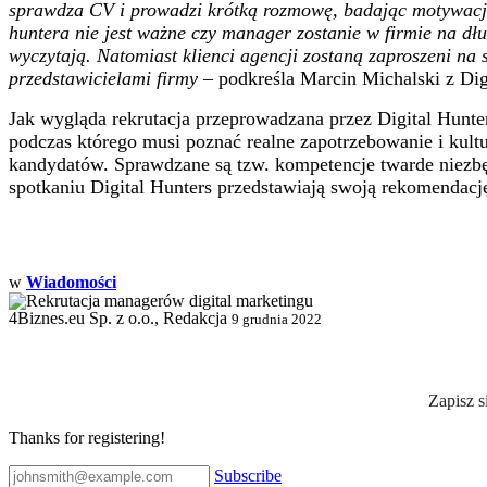
sprawdza CV i prowadzi krótką rozmowę, badając motywację 
huntera nie jest ważne czy manager zostanie w firmie na dł
wyczytają. Natomiast klienci agencji zostaną zaproszeni n
przedstawicielami firmy
– podkreśla Marcin Michalski z Dig
Jak wygląda rekrutacja przeprowadzana przez Digital Hunter
podczas którego musi poznać realne zapotrzebowanie i kult
kandydatów. Sprawdzane są tzw. kompetencje twarde niezbęd
spotkaniu Digital Hunters przedstawiają swoją rekomendac
w
Wiadomości
4Biznes.eu Sp. z o.o., Redakcja
9 grudnia 2022
Zapisz s
Thanks for registering!
Subscribe