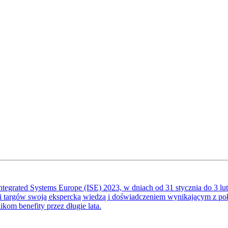
tegrated Systems Europe (ISE) 2023, w dniach od 31 stycznia do 3 lut
kami targów swoją ekspercką wiedzą i doświadczeniem wynikającym z 
ikom benefity przez długie lata.