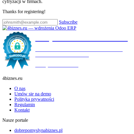
cyfryzacji w firmach.
Thanks for registering!
Subscribe
Certyfikat wdrożenia RODO
4BIZNES.EU SPÓŁKA Z OGRANICZONĄ
ODPOWIEDZIALNOŚCIĄ
Ważny do:
19.10.2027
4biznes.eu
O nas
Umów się na demo
Polityka prywatności
Regulamin
Kontakt
Nasze portale
dobrepomyslynabiznes.pl