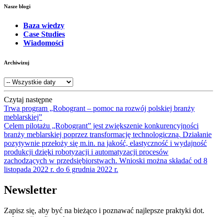
Nasze blogi
Baza wiedzy
Case Studies
Wiadomości
Archiwizuj
Czytaj następne
Trwa program „Robogrant – pomoc na rozwój polskiej branży
meblarskiej”
Celem pilotażu „Robogrant” jest zwiększenie konkurencyjności
branży meblarskiej poprzez transformację technologiczną. Działanie
pozytywnie przełoży się m.in. na jakość, elastyczność i wydajność
produkcji dzięki robotyzacji i automatyzacji procesów
zachodzących w przedsiębiorstwach. Wnioski można składać od 8
listopada 2022 r. do 6 grudnia 2022 r.
Newsletter
Zapisz się, aby być na bieżąco i poznawać najlepsze praktyki dot.