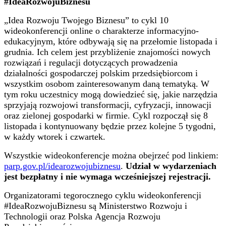
#IdeaRozwojuBiznesu
„Idea Rozwoju Twojego Biznesu” to cykl 10
wideokonferencji online o charakterze informacyjno-
edukacyjnym, które odbywają się na przełomie listopada i
grudnia. Ich celem jest przybliżenie znajomości nowych
rozwiązań i regulacji dotyczących prowadzenia
działalności gospodarczej polskim przedsiębiorcom i
wszystkim osobom zainteresowanym daną tematyką. W
tym roku uczestnicy mogą dowiedzieć się, jakie narzędzia
sprzyjają rozwojowi transformacji, cyfryzacji, innowacji
oraz zielonej gospodarki w firmie. Cykl rozpoczął się 8
listopada i kontynuowany będzie przez kolejne 5 tygodni,
w każdy wtorek i czwartek.
Wszystkie wideokonferencje można obejrzeć pod linkiem:
parp.gov.pl/idearozwojubiznesu
.
Udział w wydarzeniach
jest bezpłatny i nie wymaga wcześniejszej rejestracji.
Organizatorami tegorocznego cyklu wideokonferencji
#IdeaRozwojuBiznesu są Ministerstwo Rozwoju i
Technologii oraz Polska Agencja Rozwoju