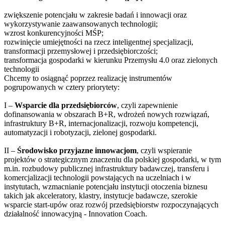
zwiększenie potencjału w zakresie badań i innowacji oraz
wykorzystywanie zaawansowanych technologii;
wzrost konkurencyjności MŚP;
rozwinięcie umiejętności na rzecz inteligentnej specjalizacji,
transformacji przemysłowej i przedsiębiorczości;
transformacja gospodarki w kierunku Przemysłu 4.0 oraz zielonych
technologii
Chcemy to osiągnąć poprzez realizację instrumentów
pogrupowanych w cztery priorytety:
I –
Wsparcie dla przedsiębiorców
, czyli zapewnienie
dofinansowania w obszarach B+R, wdrożeń nowych rozwiązań,
infrastruktury B+R, internacjonalizacji, rozwoju kompetencji,
automatyzacji i robotyzacji, zielonej gospodarki.
II –
Środowisko przyjazne innowacjom
, czyli wspieranie
projektów o strategicznym znaczeniu dla polskiej gospodarki, w tym
m.in. rozbudowy publicznej infrastruktury badawczej, transferu i
komercjalizacji technologii powstających na uczelniach i w
instytutach, wzmacnianie potencjału instytucji otoczenia biznesu
takich jak akceleratory, klastry, instytucje badawcze, szerokie
wsparcie start-upów oraz rozwój przedsiębiorstw rozpoczynających
działalność innowacyjną - Innovation Coach.