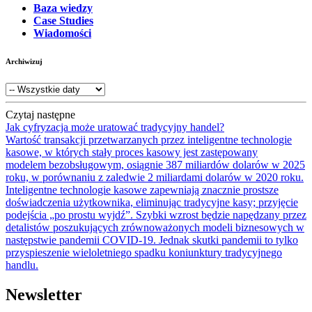
Baza wiedzy
Case Studies
Wiadomości
Archiwizuj
Czytaj następne
Jak cyfryzacja może uratować tradycyjny handel?
Wartość transakcji przetwarzanych przez inteligentne technologie
kasowe, w których stały proces kasowy jest zastępowany
modelem bezobsługowym, osiągnie 387 miliardów dolarów w 2025
roku, w porównaniu z zaledwie 2 miliardami dolarów w 2020 roku.
Inteligentne technologie kasowe zapewniają znacznie prostsze
doświadczenia użytkownika, eliminując tradycyjne kasy; przyjęcie
podejścia „po prostu wyjdź”. Szybki wzrost będzie napędzany przez
detalistów poszukujących zrównoważonych modeli biznesowych w
następstwie pandemii COVID-19. Jednak skutki pandemii to tylko
przyspieszenie wieloletniego spadku koniunktury tradycyjnego
handlu.
Newsletter