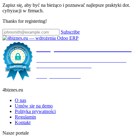
Zapisz się, aby być na bieżąco i poznawać najlepsze praktyki dot.
cyfryzacji w firmach.
Thanks for registering!
Subscribe
Certyfikat wdrożenia RODO
4BIZNES.EU SPÓŁKA Z OGRANICZONĄ
ODPOWIEDZIALNOŚCIĄ
Ważny do:
19.10.2027
4biznes.eu
O nas
Umów się na demo
Polityka prywatności
Regulamin
Kontakt
Nasze portale