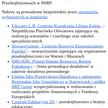
Przedsiębiorstwach w PARP.
Nabory są prowadzone bezpośrednio przez
operatorów
wyłonionych w konkursie
:
Educator L.B. Centrum Kształcenia Liliana Kaleta
–
Niepubliczna Placówka Oświatowa zajmująca się
realizacją warsztatów i coachingu oraz szkoleń
specjalistycznych
Stowarzyszenie „Centrum Rozwoju Ekonomicznego
Pasłęka”
– stowarzyszenie zajmujące się wspieraniem
przedsiębiorczości na Warmii i Mazurach
SMG/KRC Poland Human Resources Region
Południowy
–
firma prowadząca działalność w
zakresie doradztwa personalnego
Łódzka Izba Przemysłowo-Handlowa z partnerami:
Regionalną Izbą Gospodarczą w Katowicach i spółką
HRP Group
wyspecjalizowaną w realizowaniu i
rozliczaniu projektów finansowanych z Funduszy
Europejskich
Centrum Edukacyjne ZS
– przedsiębiorstwo z branży
edukacyjnej