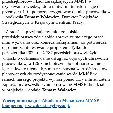
przedsiębiorców i kadr zarządzających MMŚP w
uzyskiwaniu wiedzy, która ułatwi im transformację do
przemysłu 4.0 i pomoże przygotować do niej pracowników
– podkreśla
Tomasz Wołowicz,
Dyrektor Projektów
Strategicznych w Krajowym Centrum Pracy.
– Z radością przyjmujemy fakt, że polskie
przedsiębiorstwa zdają sobie sprawę ze stojącego przed
nimi wyzwania oraz koniecznością zmian, co potwierdza
ogromne zainteresowanie projektem. Tylko do
października 2022 r. aż 787 przedsiębiorstw złożyło
wnioski o dofinansowanie usług rozwojowych dla swoich
pracowników, a 126 z nich otrzymało dofinansowanie na
łączną kwotę niemal 6,6 mln zł. Łączna wartość środków
planowanych do rozdysponowania wśród MMŚP w
ramach naszego projektu wynosi ponad 11,7 mln zł, zatem
zapraszamy wszystkie zainteresowane MMŚP do udziału
w projekcie – dodaje
Tomasz Wołowicz
.
Więcej informacji o Akademii Menadżera MMŚP –
kompetencje w zakresie cyfryzacji.