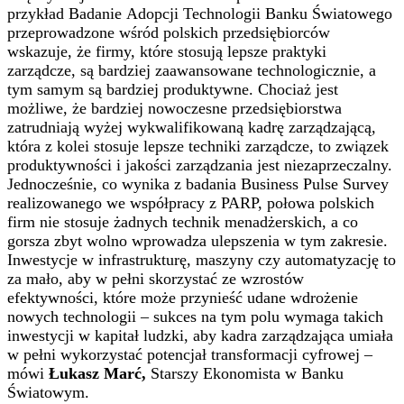
przykład Badanie Adopcji Technologii Banku Światowego
przeprowadzone wśród polskich przedsiębiorców
wskazuje, że firmy, które stosują lepsze praktyki
zarządcze, są bardziej zaawansowane technologicznie, a
tym samym są bardziej produktywne. Chociaż jest
możliwe, że bardziej nowoczesne przedsiębiorstwa
zatrudniają wyżej wykwalifikowaną kadrę zarządzającą,
która z kolei stosuje lepsze techniki zarządcze, to związek
produktywności i jakości zarządzania jest niezaprzeczalny.
Jednocześnie, co wynika z badania Business Pulse Survey
realizowanego we współpracy z PARP, połowa polskich
firm nie stosuje żadnych technik menadżerskich, a co
gorsza zbyt wolno wprowadza ulepszenia w tym zakresie.
Inwestycje w infrastrukturę, maszyny czy automatyzację to
za mało, aby w pełni skorzystać ze wzrostów
efektywności, które może przynieść udane wdrożenie
nowych technologii – sukces na tym polu wymaga takich
inwestycji w kapitał ludzki, aby kadra zarządzająca umiała
w pełni wykorzystać potencjał transformacji cyfrowej –
mówi
Łukasz Marć,
Starszy Ekonomista w Banku
Światowym.