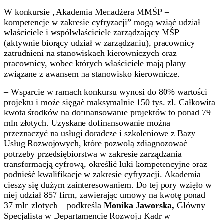
W konkursie „Akademia Menadżera MMŚP –
kompetencje w zakresie cyfryzacji” mogą wziąć udział
właściciele i współwłaściciele zarządzający MŚP
(aktywnie biorący udział w zarządzaniu), pracownicy
zatrudnieni na stanowiskach kierowniczych oraz
pracownicy, wobec których właściciele mają plany
związane z awansem na stanowisko kierownicze.
– Wsparcie w ramach konkursu wynosi do 80% wartości
projektu i może sięgać maksymalnie 150 tys. zł. Całkowita
kwota środków na dofinansowanie projektów to ponad 79
mln złotych. Uzyskane dofinansowanie można
przeznaczyć na usługi doradcze i szkoleniowe z Bazy
Usług Rozwojowych, które pozwolą zdiagnozować
potrzeby przedsiębiorstwa w zakresie zarządzania
transformacją cyfrową, określić luki kompetencyjne oraz
podnieść kwalifikacje w zakresie cyfryzacji. Akademia
cieszy się dużym zainteresowaniem. Do tej pory wzięło w
niej udział 857 firm, zawierając umowy na kwotę ponad
37 mln złotych – podkreśla
Monika Jaworska,
Główny
Specjalista w Departamencie Rozwoju Kadr w