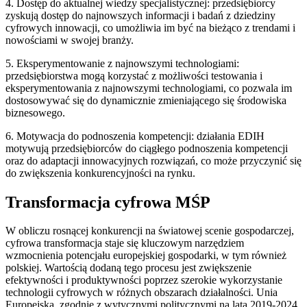
4. Dostęp do aktualnej wiedzy specjalistycznej: przedsiębiorcy
zyskują dostęp do najnowszych informacji i badań z dziedziny
cyfrowych innowacji, co umożliwia im być na bieżąco z trendami i
nowościami w swojej branży.
5. Eksperymentowanie z najnowszymi technologiami:
przedsiębiorstwa mogą korzystać z możliwości testowania i
eksperymentowania z najnowszymi technologiami, co pozwala im
dostosowywać się do dynamicznie zmieniającego się środowiska
biznesowego.
6. Motywacja do podnoszenia kompetencji: działania EDIH
motywują przedsiębiorców do ciągłego podnoszenia kompetencji
oraz do adaptacji innowacyjnych rozwiązań, co może przyczynić się
do zwiększenia konkurencyjności na rynku.
Transformacja cyfrowa MŚP
W obliczu rosnącej konkurencji na światowej scenie gospodarczej,
cyfrowa transformacja staje się kluczowym narzędziem
wzmocnienia potencjału europejskiej gospodarki, w tym również
polskiej. Wartością dodaną tego procesu jest zwiększenie
efektywności i produktywności poprzez szerokie wykorzystanie
technologii cyfrowych w różnych obszarach działalności. Unia
Europejska, zgodnie z wytycznymi politycznymi na lata 2019-2024,