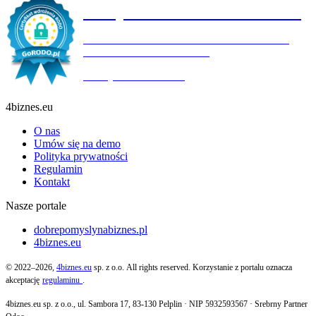
Certyfikat wdrożenia RODO
4BIZNES.EU SPÓŁKA Z OGRANICZONĄ
ODPOWIEDZIALNOŚCIĄ
Ważny do:
19.10.2027
4biznes.eu
O nas
Umów się na demo
Polityka prywatności
Regulamin
Kontakt
Nasze portale
dobrepomyslynabiznes.pl
4biznes.eu
© 2022–2026,
4biznes.eu
sp. z o.o. All rights reserved. Korzystanie z portalu oznacza
akceptację
regulaminu
.
4biznes.eu sp. z o.o., ul. Sambora 17, 83-130 Pelplin · NIP 5932593567 · Srebrny Partner