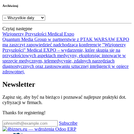
Archiwizuj
Czytaj następne
Wizjonerzy Przyszłości Medical Expo
Quantum Media Group w partnerstwie z PTAK WARSAW EXPO
ma zaszczyt zapowiedzieć nadchodzącą konferencję "Wizjonerzy
Przyszłości" Medical EXPO – wydarzenie, które skupia się na
przyszłościowych aspektach medycyny, eksplorując innowacje w
sprzęcie medycznym, telemedycynie, zdalnych narzędziach
diagnostycznych oraz zastosowaniu sztucznej inteligencji w opiece
zdrowotnej.
Newsletter
Zapisz się, aby być na bieżąco i poznawać najlepsze praktyki dot.
cyfryzacji w firmach.
Thanks for registering!
Subscribe