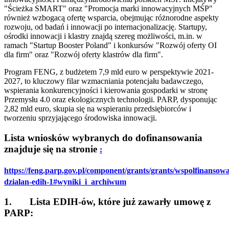
"Ścieżka SMART" oraz "Promocja marki innowacyjnych MŚP"
również wzbogacą ofertę wsparcia, obejmując różnorodne aspekty
rozwoju, od badań i innowacji po internacjonalizację. Startupy,
ośrodki innowacji i klastry znajdą szereg możliwości, m.in. w
ramach "Startup Booster Poland" i konkursów "Rozwój oferty OI
dla firm" oraz "Rozwój oferty klastrów dla firm".
Program FENG, z budżetem 7,9 mld euro w perspektywie 2021-
2027, to kluczowy filar wzmacniania potencjału badawczego,
wspierania konkurencyjności i kierowania gospodarki w stronę
Przemysłu 4.0 oraz ekologicznych technologii. PARP, dysponując
2,82 mld euro, skupia się na wspieraniu przedsiębiorców i
tworzeniu sprzyjającego środowiska innowacji.
Lista wniosków wybranych do dofinansowania
znajduje się na stronie
:
https://feng.parp.gov.pl/component/grants/grants/wspolfinansowa
dzialan-edih-1#wyniki_i_archiwum
1. Lista EDIH-ów, które już zawarły umowę z
PARP: