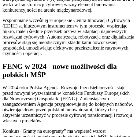
widzi w transformacji cyfrowej ważny element budowania
konkurencyjności na arenie międzynarodowej.
Wspomniane wcześniej Europejskie Centra Innowacji Cyfrowych
(EDIH) są kluczowym instrumentem w tym procesie, wspierając
mikro, małe i średnie przedsiębiorstwa w adaptacji najnowszych
rozwiązań cyfrowych. Automatyzacja, robotyzacja oraz digitalizacja
procesów stają się nieodłącznymi składnikami nowoczesnej
gospodarki, umożliwiając efektywne przekształcenie rutynowych
czynności i operacji.
FENG w 2024 - nowe możliwości dla
polskich MŚP
W 2024 roku Polska Agencja Rozwoju Przedsiębiorczości staje
przed nowymi wyzwaniami w kontekście Funduszy Europejskich
dla Nowoczesnej Gospodarki (FENG). Z nieustającym
zaangażowaniem Agencja przygotowuje się do kolejnych naborów,
otwierając drzwi przed polskimi innowatorami, którzy chcą
aktywnie uczestniczyć w procesie cyfrowej transformacji i rozwoju
własnych projektów.
Konkurs "Granty na eurogranty" ma wspierać wzrost
innowacyjności i umiędzynarodowienia polskich MŚP. Inicjatywy