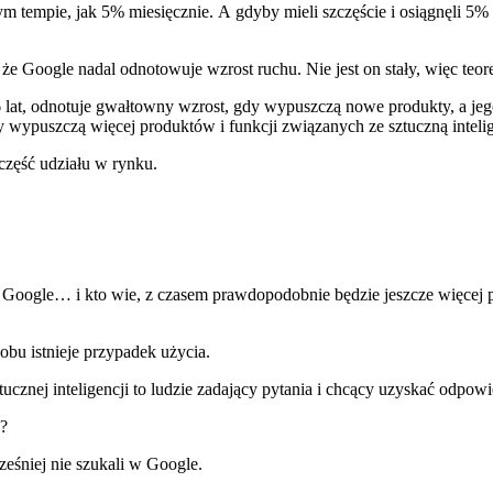
ym tempie, jak 5% miesięcznie. A gdyby mieli szczęście i osiągnęli 5
że Google nadal odnotowuje wzrost ruchu. Nie jest on stały, więc teore
 lat, odnotuje gwałtowny wzrost, gdy wypuszczą nowe produkty, a jego
y wypuszczą więcej produktów i funkcji związanych ze sztuczną intelig
część udziału w rynku.
oogle… i kto wie, z czasem prawdopodobnie będzie jeszcze więcej pr
 obu istnieje przypadek użycia.
ucznej inteligencji to ludzie zadający pytania i chcący uzyskać odpowi
e?
eśniej nie szukali w Google.