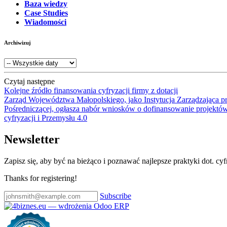
Baza wiedzy
Case Studies
Wiadomości
Archiwizuj
Czytaj następne
Kolejne źródło finansowania cyfryzacji firmy z dotacji
Zarząd Województwa Małopolskiego, jako Instytucja Zarządzająca p
Pośredniczącej, ogłasza nabór wniosków o dofinansowanie projektów
cyfryzacji i Przemysłu 4.0
Newsletter
Zapisz się, aby być na bieżąco i poznawać najlepsze praktyki dot. cy
Thanks for registering!
Subscribe
Certyfikat wdrożenia RODO