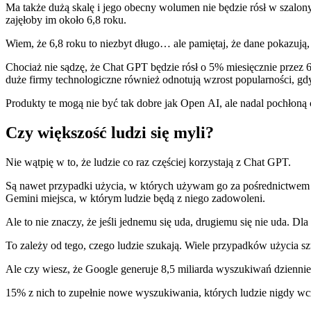
Ma także dużą skalę i jego obecny wolumen nie będzie rósł w szalon
zajęłoby im około 6,8 roku.
Wiem, że 6,8 roku to niezbyt długo… ale pamiętaj, że dane pokazują, 
Chociaż nie sądzę, że Chat GPT będzie rósł o 5% miesięcznie przez 6
duże firmy technologiczne również odnotują wzrost popularności, gd
Produkty te mogą nie być tak dobre jak Open AI, ale nadal pochłoną 
Czy większość ludzi się myli?
Nie wątpię w to, że ludzie co raz częściej korzystają z Chat GPT.
Są nawet przypadki użycia, w których używam go za pośrednictwem G
Gemini miejsca, w którym ludzie będą z niego zadowoleni.
Ale to nie znaczy, że jeśli jednemu się uda, drugiemu się nie uda. Dla
To zależy od tego, czego ludzie szukają. Wiele przypadków użycia szt
Ale czy wiesz, że Google generuje 8,5 miliarda wyszukiwań dzienni
15% z nich to zupełnie nowe wyszukiwania, których ludzie nigdy wcz