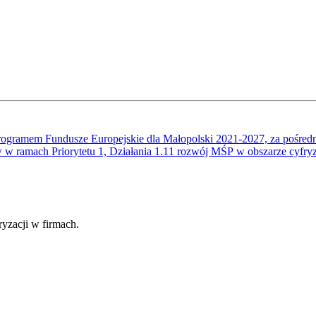
rogramem Fundusze Europejskie dla Małopolski 2021-2027, za pośredni
 w ramach Priorytetu 1, Działania 1.11 rozwój MŚP w obszarze cyfryz
fryzacji w firmach.