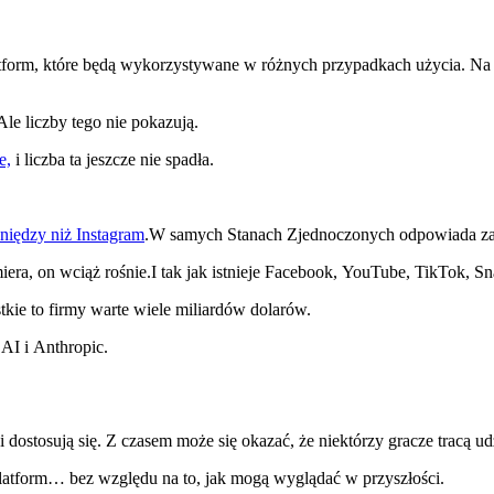
latform, które będą wykorzystywane w różnych przypadkach użycia. Na
le liczby tego nie pokazują.
e,
i liczba ta jeszcze nie spadła.
eniędzy niż Instagram
.W samych Stanach Zjednoczonych odpowiada za
ra, on wciąż rośnie.I tak jak istnieje Facebook, YouTube, TikTok, Sna
kie to firmy warte wiele miliardów dolarów.
 AI i Anthropic.
dostosują się. Z czasem może się okazać, że niektórzy gracze tracą ud
latform… bez względu na to, jak mogą wyglądać w przyszłości.