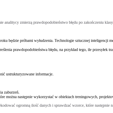
e analitycy zmierzą prawdopodobieństwo błędu po zakończeniu klasyf
w roku będzie próbami wyłudzenia. Technologie sztucznej inteligencji m
nia prawdopodobieństwa błędu, na przykład tego, ile przesyłek trafi k
ić ustrukturyzowane informacje.
ia zaburzeń.
re można następnie wykorzystać w obiektach treningowych, projektow
kodować ogromną ilość danych i sprawdzać wzorce, które następnie n