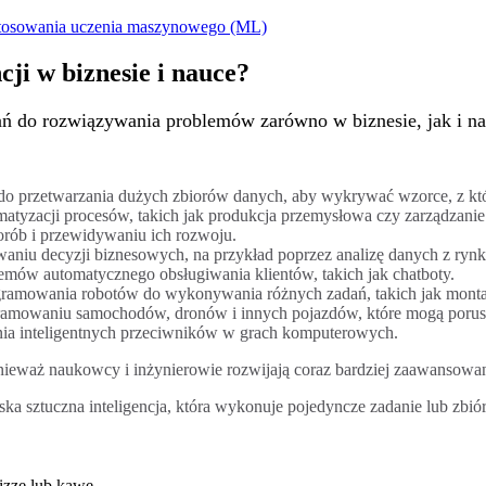
tosowania uczenia maszynowego (ML)
cji w biznesie i nauce?
wań do rozwiązywania problemów zarówno w biznesie, jak i 
do przetwarzania dużych zbiorów danych, aby wykrywać wzorce, z kt
tyzacji procesów, takich jak produkcja przemysłowa czy zarządzanie
rób i przewidywaniu ich rozwoju.
iu decyzji biznesowych, na przykład poprzez analizę danych z rynku
emów automatycznego obsługiwania klientów, takich jak chatboty.
gramowania robotów do wykonywania różnych zadań, takich jak monta
amowaniu samochodów, dronów i innych pojazdów, które mogą porusza
ia inteligentnych przeciwników w grach komputerowych.
 ponieważ naukowcy i inżynierowie rozwijają coraz bardziej zaawansowane
 sztuczna inteligencja, która wykonuje pojedyncze zadanie lub zbió
pizzę lub kawę