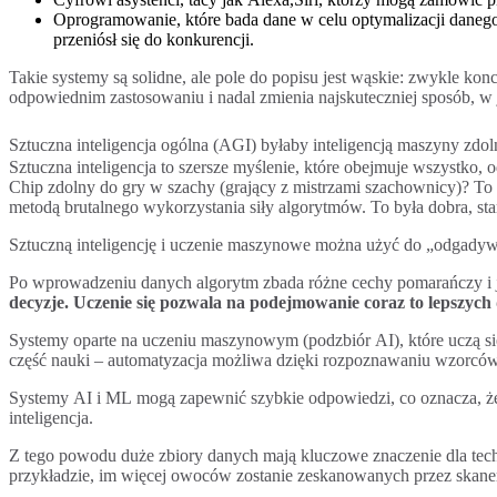
Oprogramowanie, które bada dane w celu optymalizacji danego 
przeniósł się do konkurencji.
Takie systemy są solidne, ale pole do popisu jest wąskie: zwykle kon
odpowiednim zastosowaniu i nadal zmienia najskuteczniej sposób, w 
Sztuczna inteligencja ogólna (AGI) byłaby inteligencją maszyny zdol
Sztuczna inteligencja to szersze myślenie, które obejmuje wszystko, 
Chip zdolny do gry w szachy (grający z mistrzami szachownicy)? To n
metodą brutalnego wykorzystania siły algorytmów. To była dobra, sta
Sztuczną inteligencję i uczenie maszynowe można użyć do „odgadyw
Po wprowadzeniu danych algorytm zbada różne cechy pomarańczy i 
decyzje. Uczenie się pozwala na podejmowanie coraz to lepszych 
Systemy oparte na uczeniu maszynowym (podzbiór AI), które uczą się
część nauki – automatyzacja możliwa dzięki rozpoznawaniu wzorców 
Systemy AI i ML mogą zapewnić szybkie odpowiedzi, co oznacza, że
inteligencja.
Z tego powodu duże zbiory danych mają kluczowe znaczenie dla tec
przykładzie, im więcej owoców zostanie zeskanowanych przez skane