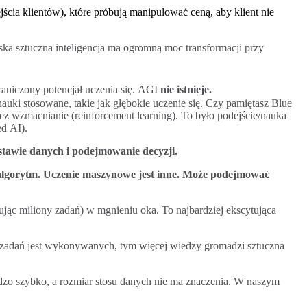
cia klientów), które próbują manipulować ceną, aby klient nie
ąska sztuczna inteligencja ma ogromną moc transformacji przy
raniczony potencjał uczenia się. AGI
nie istnieje.
nauki stosowane, takie jak głębokie uczenie się. Czy pamiętasz Blue
zez wzmacnianie (reinforcement learning). To było podejście/nauka
ed AI).
stawie danych i podejmowanie decyzji.
o algorytm. Uczenie maszynowe jest inne. Może podejmować
jąc miliony zadań) w mgnieniu oka. To najbardziej ekscytująca
 zadań jest wykonywanych, tym więcej wiedzy gromadzi sztuczna
zo szybko, a rozmiar stosu danych nie ma znaczenia. W naszym