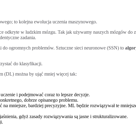
owego; to kolejna ewolucja uczenia maszynowego.
rce odkryte w ludzkim mózgu. Tak jak używamy naszych mózgów do zn
dentyczne zadania.
i do ogromnych problemów. Sztuczne sieci neuronowe (SSN) to
algor
ystać do klasyfikacji.
(DL) można by ująć mniej więcej tak:
czenie i podejmować coraz to lepsze decyzje.
onkretnego, dobrze opisanego problemu.
 na mniejsze, bardziej precyzyjne. ML będzie rozwiązywał te mniejsz
śnienia, gdyż zasady rozwiązywania są jasne i strukturalizowane.
i.