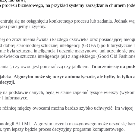
procesu biznesowego, na przykład systemy zarządzania churnem (odejś
centrują się na osiągnięciu konkretnego procesu lub zadania. Jednak w
jaki pracujemy i żyjemy.
nej do zrozumienia świata i każdego człowieka oraz posiadającej nieog
od dobrej staromodnej sztucznej inteligencji (GOFAI) po futurystyczne 
ie była sztuczna inteligencja i uczenie maszynowe, ani uczenie się pr
roświecka sztuczna inteligencja (ai) z angielskiego (Good Old Fashion
ania”, czy owoc jest pomarańczą czy jabłkiem.
To uczenie się na pod
jabłka.
Algorytm może się uczyć automatycznie, ale byłby to tylk
decyzji.
 na podstawie danych, będą w stanie zapełnić tysiące wierszy (wykonu
i informatyce.
 ​​różnicę między owocami można bardzo szybko uchwycić. Im więcej
hnologii AI i ML. Algorytm uczenia maszynowego może uczyć się bard
r, tym lepszy będzie proces decyzyjny programu komputerowego.