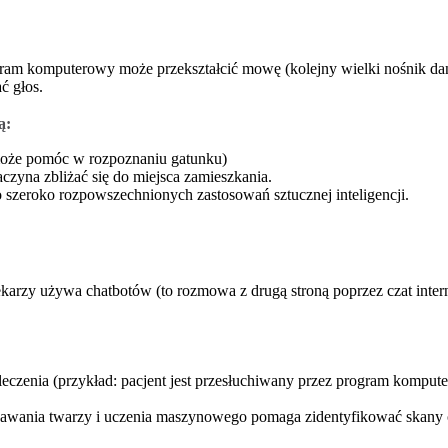
gram komputerowy może przekształcić mowę (kolejny wielki nośnik da
ć głos.
ą:
może pomóc w rozpoznaniu gatunku)
czyna zbliżać się do miejsca zamieszkania.
szeroko rozpowszechnionych zastosowań sztucznej inteligencji.
arzy używa chatbotów (to rozmowa z drugą stroną poprzez czat int
zenia (przykład: pacjent jest przesłuchiwany przez program komputer
wania twarzy i uczenia maszynowego pomaga zidentyfikować skany ci