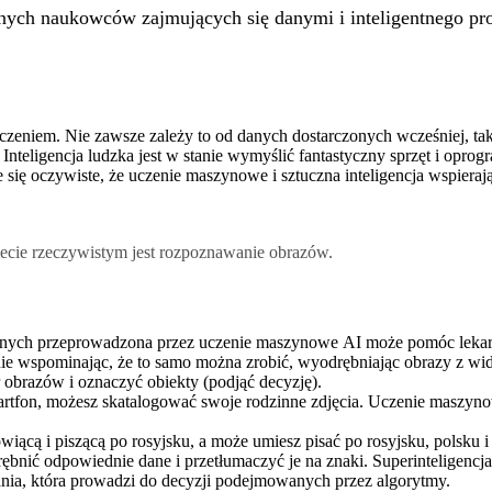
ntnych naukowców zajmujących się danymi i inteligentnego p
adczeniem. Nie zawsze zależy to od danych dostarczonych wcześniej,
 Inteligencja ludzka jest w stanie wymyślić fantastyczny sprzęt i opr
aje się oczywiste, że uczenie maszynowe i sztuczna inteligencja wspie
ie rzeczywistym jest rozpoznawanie obrazów.
nych przeprowadzona przez uczenie maszynowe AI może pomóc lekar
 wspominając, że to samo można zrobić, wyodrębniając obrazy z wide
obrazów i oznaczyć obiekty (podjąć decyzję).
martfon, możesz skatalogować swoje rodzinne zdjęcia. Uczenie maszyn
ówiącą i piszącą po rosyjsku, a może umiesz pisać po rosyjsku, polsku
ębnić odpowiednie dane i przetłumaczyć je na znaki. Superinteligencja
ania, która prowadzi do decyzji podejmowanych przez algorytmy.