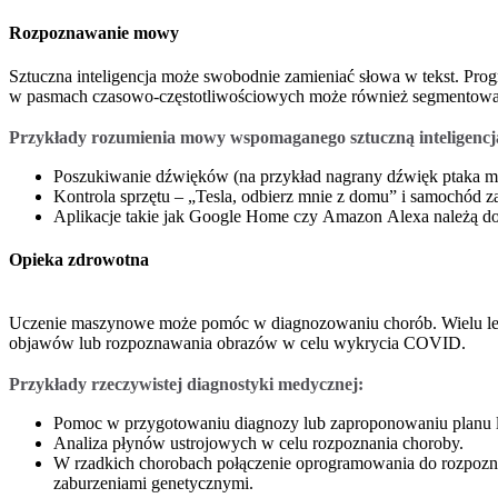
Rozpoznawanie mowy
Sztuczna inteligencja może swobodnie zamieniać słowa w tekst. Pro
w pasmach czasowo-częstotliwościowych może również segmentowa
Przykłady rozumienia mowy wspomaganego sztuczną inteligencj
Poszukiwanie dźwięków (na przykład nagrany dźwięk ptaka 
Kontrola sprzętu – „Tesla, odbierz mnie z domu” i samochód za
Aplikacje takie jak Google Home czy Amazon Alexa należą do 
Opieka zdrowotna
Uczenie maszynowe może pomóc w diagnozowaniu chorób. Wielu lek
objawów lub rozpoznawania obrazów w celu wykrycia COVID.
Przykłady rzeczywistej diagnostyki medycznej:
Pomoc w przygotowaniu diagnozy lub zaproponowaniu planu lec
Analiza płynów ustrojowych w celu rozpoznania choroby.
W rzadkich chorobach połączenie oprogramowania do rozpozna
zaburzeniami genetycznymi.