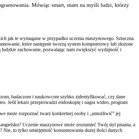
rogramowania. Mówiąc smart, mam na myśli ludzi, którzy
 takich jak te wymagane w przypadku uczenia maszynowego. Sztuczna
ogramowanie, które następnie tworzą system komputerowy lub złożone
rają ludzkie zachowanie, pozwalając nam zwiększyć wydajność i
zom, badaczom i naukowcom szybko zidentyfikować, czy dane
o. Jeśli lekarz przeprowadzi endoskopię i nagra wideo, program
owe może rozpoznać twarz konkretnej osoby i „umożliwić” jej
 i angielsku? Uczenie maszynowe może zrozumieć Twój styl pisania, a
? Nie, to tylko umiejętność konsumowania dużej ilości danych