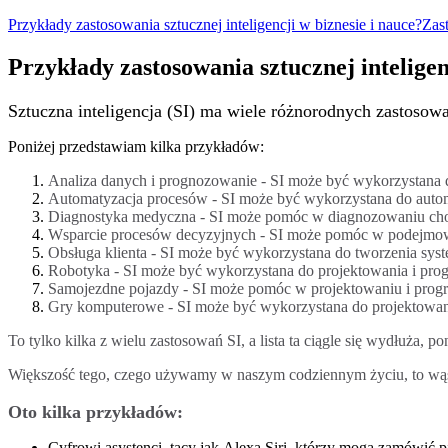
Przykłady zastosowania sztucznej inteligencji w biznesie i nauce?
Zas
Przykłady zastosowania sztucznej inteligen
Sztuczna inteligencja (SI) ma wiele różnorodnych zastoso
Poniżej przedstawiam kilka przykładów:
Analiza danych i prognozowanie - SI może być wykorzystana 
Automatyzacja procesów - SI może być wykorzystana do automa
Diagnostyka medyczna - SI może pomóc w diagnozowaniu cho
Wsparcie procesów decyzyjnych - SI może pomóc w podejmowan
Obsługa klienta - SI może być wykorzystana do tworzenia syst
Robotyka - SI może być wykorzystana do projektowania i pro
Samojezdne pojazdy - SI może pomóc w projektowaniu i progr
Gry komputerowe - SI może być wykorzystana do projektowan
To tylko kilka z wielu zastosowań SI, a lista ta ciągle się wydłuża,
Większość tego, czego używamy w naszym codziennym życiu, to wąska
Oto kilka przykładów:
Cyfrowi asystenci, tacy jak Alexa,Siri, którzy mogą zamówić 