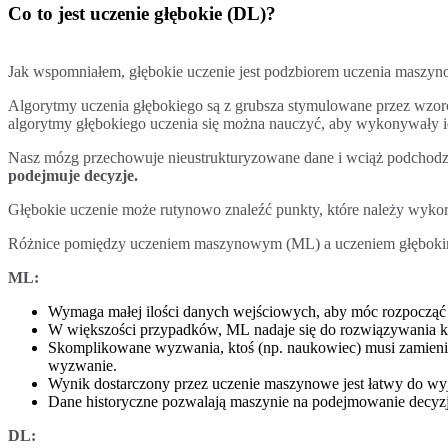
Co to jest uczenie głębokie (DL)?
Jak wspomniałem, głębokie uczenie jest podzbiorem uczenia maszyn
Algorytmy uczenia głębokiego są z grubsza stymulowane przez wzo
algorytmy głębokiego uczenia się można nauczyć, aby wykonywały i
Nasz mózg przechowuje nieustrukturyzowane dane i wciąż podchodz
podejmuje decyzje.
Głębokie uczenie może rutynowo znaleźć punkty, które należy wykorz
Różnice pomiędzy uczeniem maszynowym (ML) a uczeniem głębokim 
ML:
Wymaga małej ilości danych wejściowych, aby móc rozpocząć u
W większości przypadków, ML nadaje się do rozwiązywania k
Skomplikowane wyzwania, ktoś (np. naukowiec) musi zamienić
wyzwanie.
Wynik dostarczony przez uczenie maszynowe jest łatwy do wyja
Dane historyczne pozwalają maszynie na podejmowanie decyzj
DL: