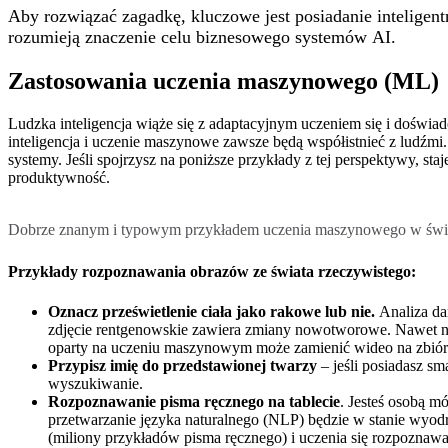
Aby rozwiązać zagadkę, kluczowe jest posiadanie intelige
rozumieją znaczenie celu biznesowego systemów AI.
Zastosowania uczenia maszynowego (ML)
Ludzka inteligencja wiąże się z adaptacyjnym uczeniem się i doświ
inteligencja i uczenie maszynowe zawsze będą współistnieć z ludźmi.
systemy. Jeśli spojrzysz na poniższe przykłady z tej perspektywy, st
produktywność.
Dobrze znanym i typowym przykładem uczenia maszynowego w świec
Przykłady rozpoznawania obrazów ze świata rzeczywistego:
Oznacz prześwietlenie ciała jako rakowe lub nie.
Analiza da
zdjęcie rentgenowskie zawiera zmiany nowotworowe. Nawet nie
oparty na uczeniu maszynowym może zamienić wideo na zbiór 
Przypisz imię do przedstawionej twarzy
– jeśli posiadasz s
wyszukiwanie.
Rozpoznawanie pisma ręcznego na tablecie
. Jesteś osobą m
przetwarzanie języka naturalnego (NLP) będzie w stanie wyodr
(miliony przykładów pisma ręcznego) i uczenia się rozpoznaw