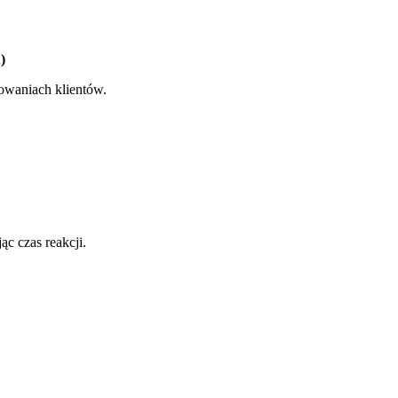
)
owaniach klientów.
ąc czas reakcji.