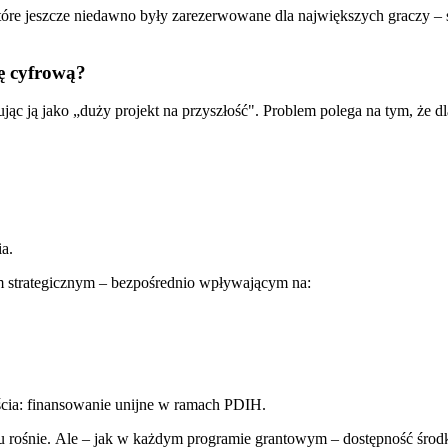
tóre jeszcze niedawno były zarezerwowane dla największych graczy – 
ę cyfrową?
ując ją jako „duży projekt na przyszłość". Problem polega na tym, że dl
ia.
tem strategicznym – bezpośrednio wpływającym na:
jścia: finansowanie unijne w ramach PDIH.
u rośnie. Ale – jak w każdym programie grantowym – dostępność środk