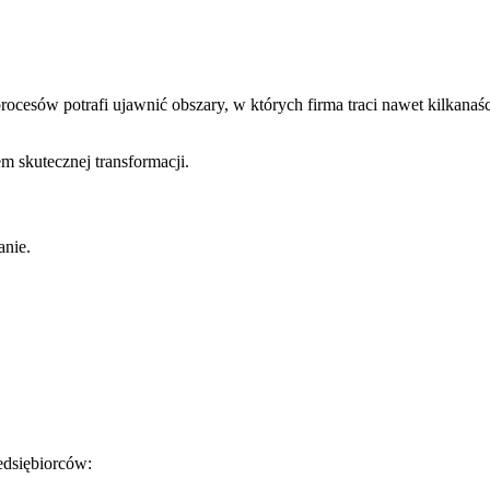
rocesów potrafi ujawnić obszary, w których firma traci nawet kilkanaś
em skutecznej transformacji.
anie.
edsiębiorców: