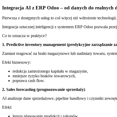
Integracja AI z ERP Odoo – od danych do realnych d
Pierwsza z dostępnych usług to coś więcej niż wdrożenie technologii
Integracja sztucznej inteligencji z systemem ERP Odoo pozwala prze
Co to oznacza w praktyce?
1. Predictive inventory management (predykcyjne zarządzanie z
Zamiast reagować na braki magazynowe lub nadmiary towaru, system
Efekt biznesowy:
redukcja zamrożonego kapitału w magazynie,
mniejsze ryzyko braków towarowych,
poprawa cash flow.
2. Sales forecasting (prognozowanie sprzedaży)
AI analizuje dane sprzedażowe, pipeline handlowy i czynniki zewnętr
Efekt:
lepsze planowanie produkcji i zakupów,