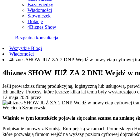
Baza wiedzy
Wiadomości
Słowniczek
Dotacje
4Biznes Show
Bezpłatna konsultacja
Wszystkie Blogi
Wiadomości
4biznes SHOW JUŻ ZA 2 DNI! Wejdź w nowy etap cyfrowej tra
4biznes SHOW JUŻ ZA 2 DNI! Wejdź w now
Jeśli prowadzisz firmę produkcyjną, logistyczną lub usługową, praw
ich analizy. Procesy, które jeszcze kilka lat temu były wystarczająco 
12 maja 2026
przez
Wojciech Szramowski
Właśnie w tym kontekście pojawia się realna szansa na zmianę ska
Podpisanie umowy z Komisją Europejską w ramach Pomorskiego Hubu 
które pozwalają firmom wejść na wyższy poziom cyfrowej dojrzałości