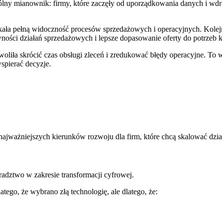
pólny mianownik: firmy, które zaczęły od uporządkowania danych i w
a pełną widoczność procesów sprzedażowych i operacyjnych. Kolejny
ości działań sprzedażowych i lepsze dopasowanie oferty do potrzeb k
liła skrócić czas obsługi zleceń i zredukować błędy operacyjne. To w
wspierać decyzje.
 najważniejszych kierunków rozwoju dla firm, które chcą skalować dzi
radztwo w zakresie transformacji cyfrowej.
ego, że wybrano złą technologię, ale dlatego, że: