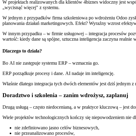
W projektach realizowanych dla klientów 4biznes widoczny jest ws
„wycisnąć więcej" z systemu.
W jednym z przypadków firma szkoleniowa po wdrożeniu Odoo zyskał
planowania działań marketingowych. Efekt? Wyraźny wzrost efektywn
W innym przypadku – w firmie usługowej – integracja procesów pozwo
wartość: kiedy dane są spójne, sztuczna inteligencja zaczyna realnie 
Dlaczego to działa?
Bo AI nie zastępuje systemu ERP – wzmacnia go.
ERP porządkuje procesy i dane. AI nadaje im inteligencję.
Właśnie dlatego integracja tych dwóch elementów jest dziś jednym z
Doradztwo i szkolenia – zanim wdrożysz, zaplanuj
Drugą usługą – często niedocenianą, a w praktyce kluczową – jest do
Wiele projektów technologicznych kończy się niepowodzeniem nie dlat
nie zdefiniowano jasno celów biznesowych,
nie przeanalizowano procesów,